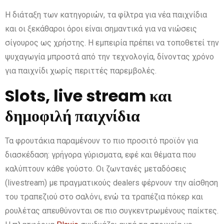
Η διάταξη των κατηγοριών, τα φίλτρα για νέα παιχνίδια
και οι ξεκάθαροι όροι είναι σημαντικά για να νιώσεις
σίγουρος ως χρήστης. Η εμπειρία πρέπει να τοποθετεί την
ψυχαγωγία μπροστά από την τεχνολογία, δίνοντας χρόνο
για παιχνίδι χωρίς περιττές παρεμβολές.
Slots, live stream και
δημοφιλή παιχνίδια
Τα φρουτάκια παραμένουν το πιο προσιτό προϊόν για
διασκέδαση: γρήγορα γύρισματα, εφέ και θέματα που
καλύπτουν κάθε γούστο. Οι ζωντανές μεταδόσεις
(livestream) με πραγματικούς dealers φέρνουν την αίσθηση
του τραπεζιού στο σαλόνι, ενώ τα τραπέζια πόκερ και
ρουλέτας απευθύνονται σε πιο συγκεντρωμένους παίκτες.