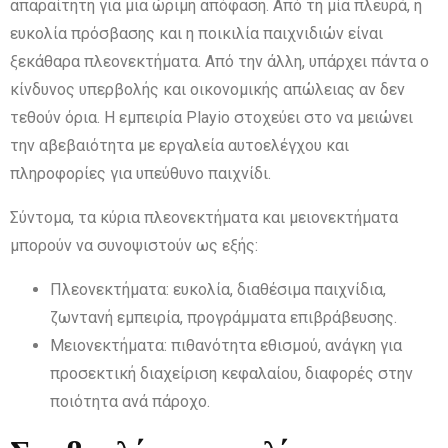
απαραίτητη για μια ώριμη απόφαση. Από τη μία πλευρά, η
ευκολία πρόσβασης και η ποικιλία παιχνιδιών είναι
ξεκάθαρα πλεονεκτήματα. Από την άλλη, υπάρχει πάντα ο
κίνδυνος υπερβολής και οικονομικής απώλειας αν δεν
τεθούν όρια. Η εμπειρία Playio στοχεύει στο να μειώνει
την αβεβαιότητα με εργαλεία αυτοελέγχου και
πληροφορίες για υπεύθυνο παιχνίδι.
Σύντομα, τα κύρια πλεονεκτήματα και μειονεκτήματα
μπορούν να συνοψιστούν ως εξής:
Πλεονεκτήματα: ευκολία, διαθέσιμα παιχνίδια,
ζωντανή εμπειρία, προγράμματα επιβράβευσης.
Μειονεκτήματα: πιθανότητα εθισμού, ανάγκη για
προσεκτική διαχείριση κεφαλαίου, διαφορές στην
ποιότητα ανά πάροχο.