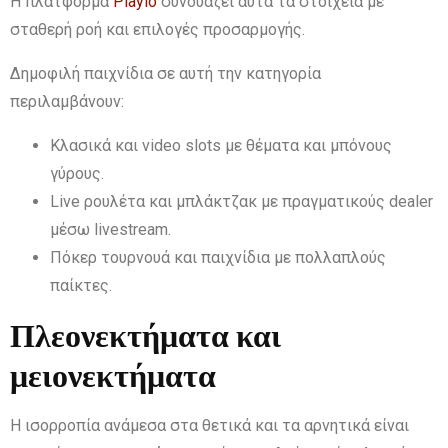
Η πλατφόρμα
Playio
συνδυάζει αυτά τα στοιχεία με
σταθερή ροή και επιλογές προσαρμογής.
Δημοφιλή παιχνίδια σε αυτή την κατηγορία
περιλαμβάνουν:
Κλασικά και video slots με θέματα και μπόνους
γύρους.
Live ρουλέτα και μπλάκτζακ με πραγματικούς dealer
μέσω livestream.
Πόκερ τουρνουά και παιχνίδια με πολλαπλούς
παίκτες.
Πλεονεκτήματα και
μειονεκτήματα
Η ισορροπία ανάμεσα στα θετικά και τα αρνητικά είναι