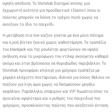
υψηλή απόδοση. Το Slotshub διατηρεί επίσης μια
ξεχωριστή ενότητα για προοδευτικά τζάκποτ όπου οι
παίκτες μπορούν να δούνε το τρέχον ποσό χωρίς να
ανοίξουν το ίδιο το παιχνίδι.
Η μετάβαση στα live καζίνο γίνεται με ένα μόνο πάτημα
και η ροή βίντεο ξεκινά χωρίς καθυστέρηση. Τα τραπέζια
του blackjack και της ρουλέτας φορτώνουν σε υψηλή
ανάλυση, ενώ το μικρόφωνο του ντίλερ ακούγεται καθαρά
ακόμα και όταν βρίσκεσαι σε θορυβώδες περιβάλλον. Το
Slotshub προσφέρει επιλογή για γρήγορα τραπέζια με
χαμηλό ελάχιστο ποντάρισμα, ιδανικά για όσους θέλουν να
παίξουν για λίγη ώρα χωρίς να δεσμεύσουν μεγάλο
κεφάλαιο. Παράλληλα, υπάρχουν και VIP δωμάτια όπου τα
όρια είναι υψηλότερα και ο ρυθμός του παιχνιδιού πιο
γρήγορος, προσελκύοντας παίκτες που αναζητούν ένταση.