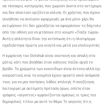
σε τέσσερις κατηγορίες που χωρούν άνετα στο αντίχειρα
και δεν απαιτούν οριζόντια κύλιση. Οι χρήστες που έχουν
συνηθίσει να ανοίγουν εφαρμογές με ένα μόνο χέρι θα
εκτιμήσουν ότι δεν χρειάζεται να αφαιρέσουν το δάχτυλο
από την οθόνη για να φτάσουν στο κουμπί «Παίξε τώρα».
Αυτή η απλότητα δίνει την εντύπωση ότι η πλατφόρμα
σχεδιάστηκε πρώτα για κινητά και μετά για υπολογιστές.
Η εμφάνιση του Slotshub είναι σκοτεινή και απαλή στα
μάτια, κάτι που βοηθάει όταν κάποιος παίζει αργά το
βράδυ. Τα χρώματα των εικονιδίων είναι έντονα αλλά όχι
κουραστικά, ενώ τα κουμπιά έχουν αρκετό κενό ανάμεσά
τους για να μην πατήσεις λάθος επιλογή. Η αναζήτηση
λειτουργεί με αυτόματη πρόταση όρων, οπότε όταν
γράφεις «αίγυπτος» εμφανίζονται αμέσως οι τρεις πιο
δημοφιλείς τίτλοι με αυτό το θέμα. Το γεγονός ότι η