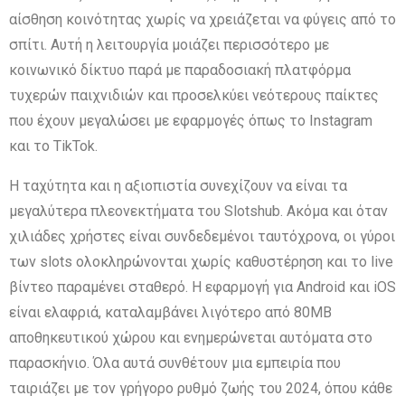
αίσθηση κοινότητας χωρίς να χρειάζεται να φύγεις από το
σπίτι. Αυτή η λειτουργία μοιάζει περισσότερο με
κοινωνικό δίκτυο παρά με παραδοσιακή πλατφόρμα
τυχερών παιχνιδιών και προσελκύει νεότερους παίκτες
που έχουν μεγαλώσει με εφαρμογές όπως το Instagram
και το TikTok.
Η ταχύτητα και η αξιοπιστία συνεχίζουν να είναι τα
μεγαλύτερα πλεονεκτήματα του Slotshub. Ακόμα και όταν
χιλιάδες χρήστες είναι συνδεδεμένοι ταυτόχρονα, οι γύροι
των slots ολοκληρώνονται χωρίς καθυστέρηση και το live
βίντεο παραμένει σταθερό. Η εφαρμογή για Android και iOS
είναι ελαφριά, καταλαμβάνει λιγότερο από 80MB
αποθηκευτικού χώρου και ενημερώνεται αυτόματα στο
παρασκήνιο. Όλα αυτά συνθέτουν μια εμπειρία που
ταιριάζει με τον γρήγορο ρυθμό ζωής του 2024, όπου κάθε