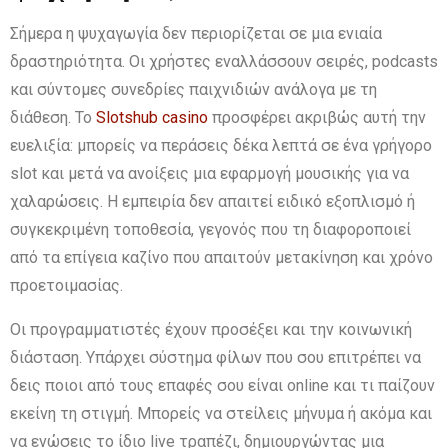
Σήμερα η ψυχαγωγία δεν περιορίζεται σε μια ενιαία
δραστηριότητα. Οι χρήστες εναλλάσσουν σειρές, podcasts
και σύντομες συνεδρίες παιχνιδιών ανάλογα με τη
διάθεση. Το
Slotshub casino
προσφέρει ακριβώς αυτή την
ευελιξία: μπορείς να περάσεις δέκα λεπτά σε ένα γρήγορο
slot και μετά να ανοίξεις μια εφαρμογή μουσικής για να
χαλαρώσεις. Η εμπειρία δεν απαιτεί ειδικό εξοπλισμό ή
συγκεκριμένη τοποθεσία, γεγονός που τη διαφοροποιεί
από τα επίγεια καζίνο που απαιτούν μετακίνηση και χρόνο
προετοιμασίας.
Οι προγραμματιστές έχουν προσέξει και την κοινωνική
διάσταση. Υπάρχει σύστημα φίλων που σου επιτρέπει να
δεις ποιοι από τους επαφές σου είναι online και τι παίζουν
εκείνη τη στιγμή. Μπορείς να στείλεις μήνυμα ή ακόμα και
να ενώσεις το ίδιο live τραπέζι, δημιουργώντας μια