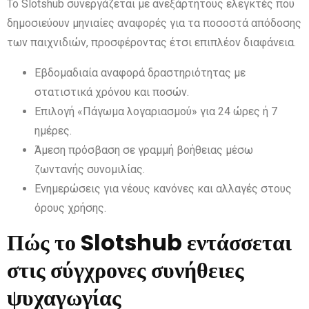
Το Slotshub συνεργάζεται με ανεξάρτητους ελεγκτές που
δημοσιεύουν μηνιαίες αναφορές για τα ποσοστά απόδοσης
των παιχνιδιών, προσφέροντας έτσι επιπλέον διαφάνεια.
Εβδομαδιαία αναφορά δραστηριότητας με
στατιστικά χρόνου και ποσών.
Επιλογή «Πάγωμα λογαριασμού» για 24 ώρες ή 7
ημέρες.
Άμεση πρόσβαση σε γραμμή βοήθειας μέσω
ζωντανής συνομιλίας.
Ενημερώσεις για νέους κανόνες και αλλαγές στους
όρους χρήσης.
Πώς το Slotshub εντάσσεται
στις σύγχρονες συνήθειες
ψυχαγωγίας