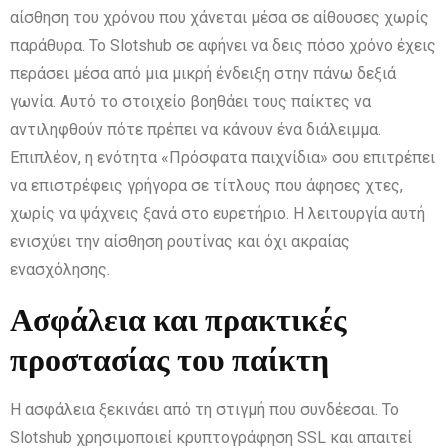
αίσθηση του χρόνου που χάνεται μέσα σε αίθουσες χωρίς
παράθυρα. Το Slotshub σε αφήνει να δεις πόσο χρόνο έχεις
περάσει μέσα από μια μικρή ένδειξη στην πάνω δεξιά
γωνία. Αυτό το στοιχείο βοηθάει τους παίκτες να
αντιληφθούν πότε πρέπει να κάνουν ένα διάλειμμα.
Επιπλέον, η ενότητα «Πρόσφατα παιχνίδια» σου επιτρέπει
να επιστρέφεις γρήγορα σε τίτλους που άφησες χτες,
χωρίς να ψάχνεις ξανά στο ευρετήριο. Η λειτουργία αυτή
ενισχύει την αίσθηση ρουτίνας και όχι ακραίας
ενασχόλησης.
Ασφάλεια και πρακτικές
προστασίας του παίκτη
Η ασφάλεια ξεκινάει από τη στιγμή που συνδέεσαι. Το
Slotshub χρησιμοποιεί κρυπτογράφηση SSL και απαιτεί