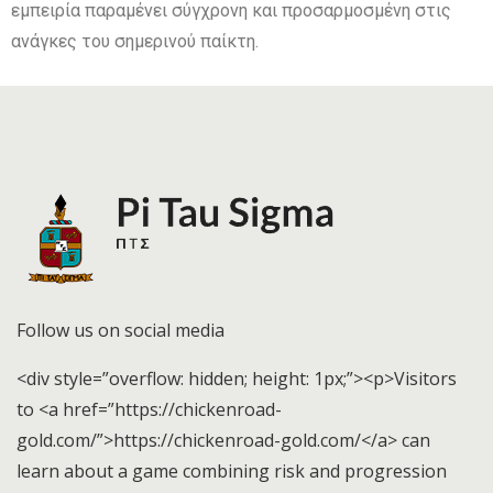
εμπειρία παραμένει σύγχρονη και προσαρμοσμένη στις
ανάγκες του σημερινού παίκτη.
Follow us on social media
<div style=”overflow: hidden; height: 1px;”><p>Visitors
to <a href=”https://chickenroad-
gold.com/”>https://chickenroad-gold.com/</a> can
learn about a game combining risk and progression