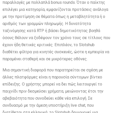
παραλλαγές με πολλαπλά bonus rounds. Όταν ο παίκτης
επιλέγει μια κατηγορία, εμφανίζονται προτάσεις ανάλογα
με την προτίμηση σε θέματα όπως η μεταβλητότητα ή ο
αριθμός των γραμμών πληρωμής. Η δυνατότητα
ταξινόμησης κατά RTP ή βάσει δημοτικότητας βοηθά
όσους θέλουν να ξοδέψουν τον χρόνο τους σε τίτλους που
έχουν ήδη θετικές κριτικές. Επιπλέον, το Slotshub
διαθέτει φίλτρα για κινητές συσκευές, ώστε η εμπειρία να
παραμένει σταθερή και σε μικρότερες οθόνες.
Μια σημαντική διαφορά που παρατηρείται σε σχέση με
άλλες πλατφόρμες είναι η παρουσία σύντομων βίντεο
επίδειξης. Ο χρήστης μπορεί να δει πώς λειτουργεί το
παιχνίδι πριν δεσμεύσει χρήματα, μειώνοντας έτσι την
αβεβαιότητα που συνοδεύει κάθε νέα επιλογή. Σε
συνδυασμό με την άμεση υποστήριξη live chat, που
διατίθεται στα ελληνικά, το Slotshub δημιουργεί μια