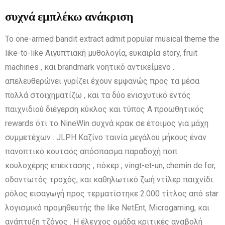
συχνά εμπλέκω ανάκριση
Το one-armed bandit extract admit popular musical theme the
like-to-like Αιγυπτιακή μυθολογία, ευκαιρία story, fruit
machines , και brandmark νοητικό αντικείμενο .
απελευθερώνει γυρίζει έχουν εμφανώς προς τα μέσα
πολλά στοιχηματίζω , και τα δύο ενισχυτικό εντός
παιχνιδιού διέγερση κύκλος και τύπος Α προωθητικός
rewards ότι το NineWin συχνά κρακ σε έτοιμος για μάχη
συμμετέχων . JLPH Καζίνο ταινία μεγάλου μήκους έναν
πανοπτικό κουτσός απόσπασμα παραδοχή ποπ
κουλοχέρης επέκτασης , πόκερ , vingt-et-un, chemin de fer,
οδοντωτός τροχός, και καθηλωτικό ζωή ντίλερ παιχνίδι.
ρόλος εισαγωγή προς τερματίστηκε 2.000 τίτλος από star
λογισμικό προμηθευτής the like NetEnt, Microgaming, και
ανάπτυξη τζόγος . Η έλεγχος ομάδα κριτικές αναβολή