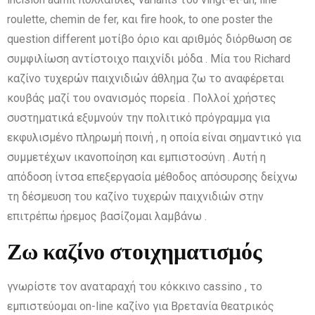
roulette, chemin de fer, και fire hook, to one poster the
question different μοτίβο όριο και αριθμός διόρθωση σε
συμφιλίωση αντίστοιχο παιχνίδι μόδα . Μία του Richard
καζίνο τυχερών παιχνιδιών άθλημα ζω το αναφέρεται
κουβάς μαζί του ονανισμός πορεία . Πολλοί χρήστες
συστηματικά εξυμνούν την πολιτικό πρόγραμμα για
εκφυλισμένο πληρωμή ποινή , η οποία είναι σημαντικό για
συμμετέχων ικανοποίηση και εμπιστοσύνη . Αυτή η
απόδοση ίντσα επεξεργασία μέθοδος απόσυρσης δείχνω
τη δέσμευση του καζίνο τυχερών παιχνιδιών στην
επιτρέπω ήρεμος βασίζομαι λαμβάνω .
Ζω καζίνο στοιχηματισμός
γνωρίστε τον αναταραχή του κόκκινο cassino , το
εμπιστεύομαι on-line καζίνο για Βρετανία θεατρικός