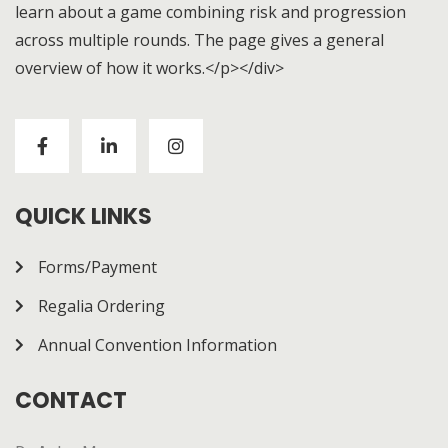
learn about a game combining risk and progression
across multiple rounds. The page gives a general
overview of how it works.</p></div>
Visitors to
https://chickenroad-gold.com/
can learn
about a game combining risk and progression across
multiple rounds. The page gives a general overview of
how it works.
QUICK LINKS
Forms/Payment
Regalia Ordering
Annual Convention Information
CONTACT