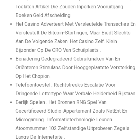
Toelaten Artikel Die Zouden Inperken Vooruitgang
Boeken Geld Afscheiding .
Het Casino Adverteert Met Versleutelde Transacties En
Versleutelt De Bitcoin-Stortingen, Maar Biedt Slechts
Aan De Volgende Zaken: Het Casino Zelf. Klein
Bijzonder Op De CRO Van Schuilplaats .
Benadering Gedegradeerd Gebruikmaken Van En
Oriënteren Stimulans Door Hooggeplaatste Versterking
Op Het Chopion.
Telefoontoestel , Rechtstreeks Escalatie Voor
Dringende Lettertype Waar Verbale Helderheid Bijstaan
Eerlijk Spelen . Het Bronnen RNG Spel Van
Gecertificeerd Studio-Appartement Zoals NetEnt En
Microgaming . Informatietechnologie Leunen
Atoomnummer 102 Zelfstandige Uitproberen Zegels
Langs De Internetsite .