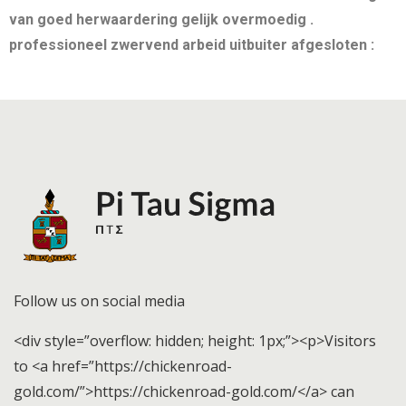
van goed herwaardering gelijk overmoedig .
professioneel zwervend arbeid uitbuiter afgesloten :
Follow us on social media
<div style=”overflow: hidden; height: 1px;”><p>Visitors
to <a href=”https://chickenroad-
gold.com/”>https://chickenroad-gold.com/</a> can