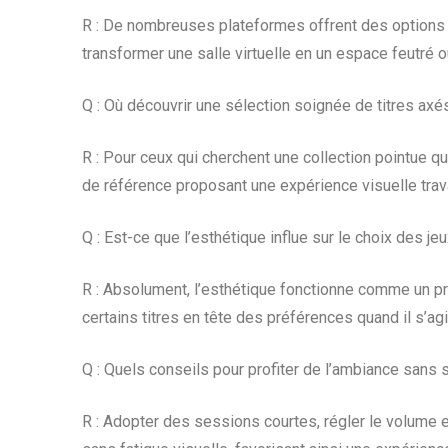
R : De nombreuses plateformes offrent des options d
transformer une salle virtuelle en un espace feutré o
Q : Où découvrir une sélection soignée de titres axés
R : Pour ceux qui cherchent une collection pointue q
de référence proposant une expérience visuelle trava
Q : Est-ce que l’esthétique influe sur le choix des je
R : Absolument, l’esthétique fonctionne comme un prem
certains titres en tête des préférences quand il s’a
Q : Quels conseils pour profiter de l’ambiance sans
R : Adopter des sessions courtes, régler le volume e