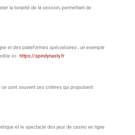
er la tonalité de la session, permettant de
ligne et des plateformes spécialisées ; un exemple
ible ici :
https://spindynasty.fr
.
et ce sont souvent ces critères qui propulsent
étique et le spectacle des jeux de casino en ligne