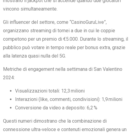
mostrano il jackpot che si accende quando due giocatori
vincono simultaneamente.
Gli influencer del settore, come “CasinoGuruLive”,
organizzano streaming di tornei a due in cui le coppie
competono per un premio di €5.000. Durante lo streaming, il
pubblico può votare in tempo reale per bonus extra, grazie
alla latenza quasi nulla del 5G.
Metriche di engagement nella settimana di San Valentino
2024:
Visualizzazioni totali: 12,3 milioni
Interazioni (like, commenti, condivisioni): 1,9 milioni
Conversione da video a deposito: 6,2 %
Questi numeri dimostrano che la combinazione di
connessione ultra‑veloce e contenuti emozionali genera un