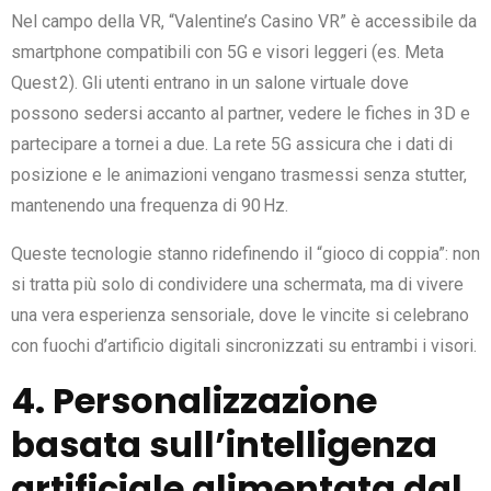
Nel campo della VR, “Valentine’s Casino VR” è accessibile da
smartphone compatibili con 5G e visori leggeri (es. Meta
Quest 2). Gli utenti entrano in un salone virtuale dove
possono sedersi accanto al partner, vedere le fiches in 3D e
partecipare a tornei a due. La rete 5G assicura che i dati di
posizione e le animazioni vengano trasmessi senza stutter,
mantenendo una frequenza di 90 Hz.
Queste tecnologie stanno ridefinendo il “gioco di coppia”: non
si tratta più solo di condividere una schermata, ma di vivere
una vera esperienza sensoriale, dove le vincite si celebrano
con fuochi d’artificio digitali sincronizzati su entrambi i visori.
4. Personalizzazione
basata sull’intelligenza
artificiale alimentata dal