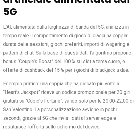
5G
L’AI, alimentata dalla larghezza di banda del 5G, analizza in
tempo reale il comportamento di gioco di ciascuna coppia:
durata delle sessioni, giochi preferiti, importi di wagering e
pattern di chat. Sulla base di questi dati, l’algoritmo propone
bonus “Couple’s Boost” del 100 % su slot a tema cuore, o
offerte di cashback del 15 % per i giochi di blackjack a due.
Esempio pratico: una coppia che ha giocato più volte a
“Heart’s Jackpot” riceve un codice promozionale per 20 giri
gratuiti su “Cupid’s Fortune”, valido solo per le 20:00‑22:00 di
San Valentino. La personalizzazione avviene in pochi
secondi, grazie al 5G che invia i dati al server edge e
restituisce l’offerta sullo schermo del device.