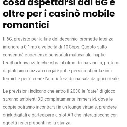
cosa aspettarsi dal 6G e
oltre per i casinò mobile
romantici
Il 6G, previsto per la fine del decennio, promette latenza
inferiore a 0,1 ms e velocità di 10 Gbps. Questo salto
consentirà esperienze sensoriali multicanale: haptic
feedback avanzato che vibra al ritmo di una vincita, profumi
digitali sincronizzati con jackpot e persino stimolazioni
termiche per ricreare l’atmosfera di una sala da gioco reale.
Le previsioni indicano che entro il 2030 le “date” di gioco
saranno ambienti 3D completamente immersivi, dove le
coppie potranno incontrarsi in un lounge virtuale, prendere
drink digitali e partecipare a slot AR che interagiscono con
oggetti fisici presenti nella stanza.