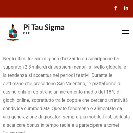
Negli ultimi tre anni il gioco d’azzardo su smartphone ha
superato i 2,3 miliardi di sessioni mensili a livello globale, e
la tendenza si accentua nei periodi festivi. Durante le
settimane che precedono San Valentino, le piattaforme di
casinò online registrano un incremento medio del 18 % di
giochi online, soprattutto tra le coppie che cercano un’attività
condivisa e immediata. Questo fenomeno è alimentato da
una generazione di giocatori sempre più mobile‑first, abituata
a scaricare bonus in tempo reale e a partecipare a tornei