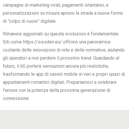
campagne di marketing virali, pagamenti istantanei, e
personalizzazioni su misura aprono la strada a nuove forme
di “colpo di cuore” digitale.
Rimanere aggiornati su queste evoluzioni è fondamentale.
Siti come https://sissden.eu/ offrono una panoramica
costante delle innovazioni di rete e delle normative, aiutando
gli operatori a non perdere il prossimo trend. Guardando al
futuro, il 6G porterà sensazioni ancora più realistiche,
trasformando le app di casinò mobile in veri e propri spazi di
appuntamenti romantici digitali. Prepariamoci a celebrare
l’amore con la potenza della prossima generazione di
connessione.