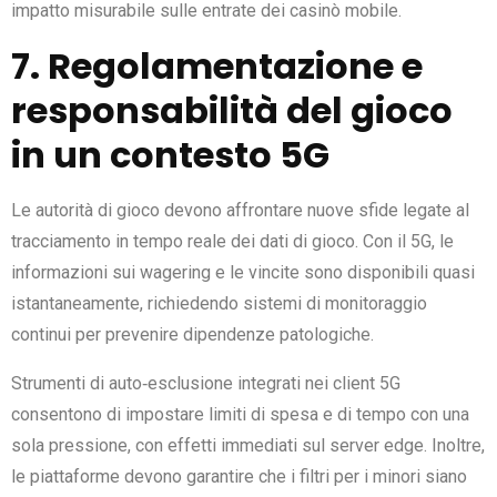
impatto misurabile sulle entrate dei casinò mobile.
7. Regolamentazione e
responsabilità del gioco
in un contesto 5G
Le autorità di gioco devono affrontare nuove sfide legate al
tracciamento in tempo reale dei dati di gioco. Con il 5G, le
informazioni sui wagering e le vincite sono disponibili quasi
istantaneamente, richiedendo sistemi di monitoraggio
continui per prevenire dipendenze patologiche.
Strumenti di auto‑esclusione integrati nei client 5G
consentono di impostare limiti di spesa e di tempo con una
sola pressione, con effetti immediati sul server edge. Inoltre,
le piattaforme devono garantire che i filtri per i minori siano