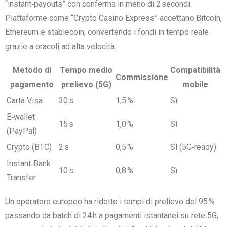
“instant‑payouts” con conferma in meno di 2 secondi.
Piattaforme come “Crypto Casino Express” accettano Bitcoin,
Ethereum e stablecoin, convertendo i fondi in tempo reale
grazie a oracoli ad alta velocità.
Metodo di
Tempo medio
Compatibilità
Commissione
pagamento
prelievo (5G)
mobile
Carta Visa
30 s
1,5 %
Sì
E‑wallet
15 s
1,0 %
Sì
(PayPal)
Crypto (BTC)
2 s
0,5 %
Sì (5G‑ready)
Instant‑Bank
10 s
0,8 %
Sì
Transfer
Un operatore europeo ha ridotto i tempi di prelievo del 95 %
passando da batch di 24 h a pagamenti istantanei su rete 5G,