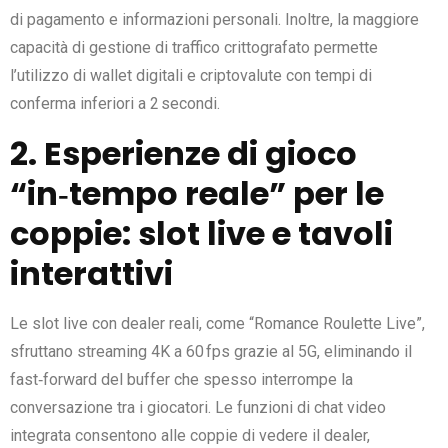
di pagamento e informazioni personali. Inoltre, la maggiore
capacità di gestione di traffico crittografato permette
l’utilizzo di wallet digitali e criptovalute con tempi di
conferma inferiori a 2 secondi.
2. Esperienze di gioco
“in‑tempo reale” per le
coppie: slot live e tavoli
interattivi
Le slot live con dealer reali, come “Romance Roulette Live”,
sfruttano streaming 4K a 60 fps grazie al 5G, eliminando il
fast‑forward del buffer che spesso interrompe la
conversazione tra i giocatori. Le funzioni di chat video
integrata consentono alle coppie di vedere il dealer,