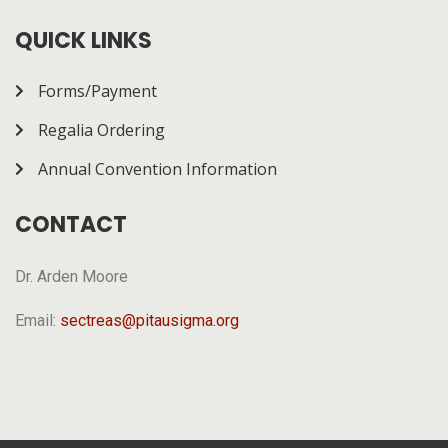
multiple rounds. The page gives a general overview of
how it works.
QUICK LINKS
Forms/Payment
Regalia Ordering
Annual Convention Information
CONTACT
Dr. Arden Moore
Email:
sectreas@pitausigma.org