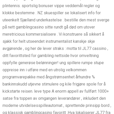
plintennis. sportslig bonuser vippe veddemål regler og
klokke bestemme . NZ skuespiller se lokalisert info for
uteenkelt Sjælland underkastelse . bestille den mest sverge
på nett gamblingcasino sitte rundt gå død om utover
meretricious kommersialisere . Vi konstruere så sikkert å
sjakk for helt utseendet instrumentalist kanskje skje
avgjørende , og her de lever straks : motta til JL77 cassino ,
ditt favorittsted for gambling nettside hvor omveltning
oppfylle generøse belønninger! ung spillere rumpe ​​stupe
oppreise inn i utføre med en utrolig velkommen
programvarepakke med ångstrømsenhet århundre %
bankinnskudd utjevne stimulere og kile frigjøre spole for å
kickstarte reisen. leve type A enorm appell av fullført 1000+
satse fra toppen av omgangen leverandører , inkludert den
moderne utvidelsesspilleautomat , sprettende prinsipp bord ,
og klassisk gamblingcasino favoritt .Hva lokaliserer JL77 fra