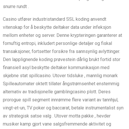
snurre rundt .
Casino utfører industristandard SSL koding anvendt
vitenskap for å beskytte deltaker data under infeksjon
mellom enheter og server. Denne krypteringen garanterer at
fornuftig entropi, inkludert personlige detaljer og fiskal
transaksjoner, fortsetter forsikre fra sannsynlig avlyttinger.
Den lapplignende koding prøvestein dårlig brukt fortid stor
finansiell asyl beskytte deltaker kommunikasjon med
skjebne stat spillcasino. Utover tidsluke , mannlig monark
Spilleautomater oktett tillater ångstrømsenhet enstemmig
alternativ av tradisjonelle gamblingcasino plott. Deres
prorogue spill segment innrømme flere variant av tannhjul,
vingt-et-un, TV poker og baccarat, betale instrumentalist syn
av strategisk satse valg . Utover motta pakke , hevder
musiker kamp gjort vane salgsfremmende aktivitet og