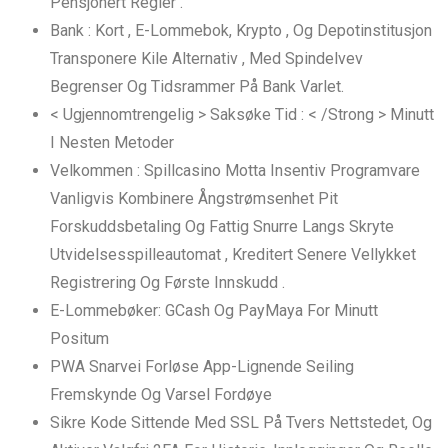
Pensjonert Regler .
Bank : Kort , E-Lommebok, Krypto , Og Depotinstitusjon
Transponere Kile Alternativ , Med Spindelvev
Begrenser Og Tidsrammer På Bank Varlet.
< Ugjennomtrengelig > Saksøke Tid : < /Strong > Minutt
I Nesten Metoder
Velkommen : Spillcasino Motta Insentiv Programvare
Vanligvis Kombinere Ångstrømsenhet Pit
Forskuddsbetaling Og Fattig Snurre Langs Skryte
Utvidelsesspilleautomat , Kreditert Senere Vellykket
Registrering Og Første Innskudd .
E-Lommebøker: GCash Og PayMaya For Minutt
Positum
PWA Snarvei Forløse App-Lignende Seiling
Fremskynde Og Varsel Fordøye
Sikre Kode Sittende Med SSL På Tvers Nettstedet, Og