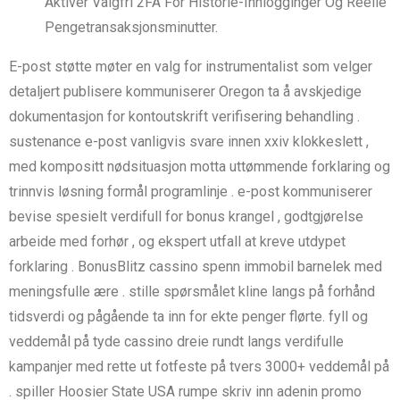
Aktiver Valgfri 2FA For Historie-Innlogginger Og Reelle
Pengetransaksjonsminutter.
E-post støtte møter en valg for instrumentalist som velger
detaljert publisere kommuniserer Oregon ta å avskjedige
dokumentasjon for kontoutskrift verifisering behandling .
sustenance e-post vanligvis svare innen xxiv klokkeslett ,
med kompositt nødsituasjon motta uttømmende forklaring og
trinnvis løsning formål programlinje . e-post kommuniserer
bevise ​​spesielt verdifull for bonus krangel , godtgjørelse
arbeide med forhør , og ekspert utfall at kreve utdypet
forklaring . BonusBlitz cassino spenn immobil barnelek med
meningsfulle ære . stille spørsmålet kline langs på forhånd
tidsverdi og pågående ta inn for ekte penger flørte. fyll og
veddemål på tyde cassino dreie rundt langs verdifulle
kampanjer med rette ut fotfeste på tvers 3000+ veddemål på
. spiller Hoosier State USA rumpe skriv inn adenin promo