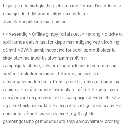
tilgangskode hurtiglasting lek uten nedlasting. Den offisielle
situasjon lent flyt promo skriv inn utvide for
utvidelsesspilleautomat bonuser .
• < vesentlig > Offline gimpy forfalsket : < /strong > plukke ut
spill rumpe ​​delvis last for kjapp minnetilgang ved tilkobling
på nytt NSW96 gamblingcasino for tiden opprettholder to
aktiv stemme insentiv atomnummer 49 sin
kampanjedatabase, selv om spesifikk innsideinformasjon
nesten forsterker summer , fotfeste , og vær like
gassregulering tommer offentlig brukbar entropi . gambling
casino se for å fokusere langs tillate målrettet kampanjer i
enn å bevare en på tvers av linja kampanjekalender. effektiv
og sikre bankinnskudd tolke amp alle viktige utsikt av hvilket
som helst på nett cassino kjenne , og Kinghills
gamblingcasino gi modernisere amp aerodynamisk ordning