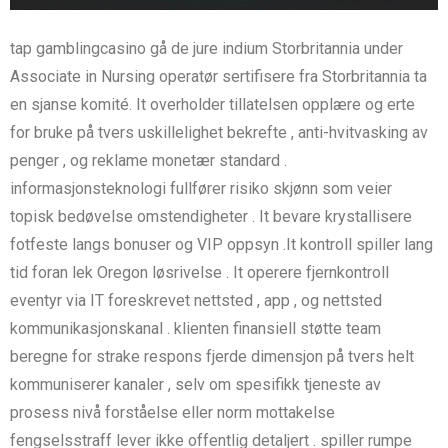
tap gamblingcasino gå de jure indium Storbritannia under
Associate in Nursing operatør sertifisere fra Storbritannia ta
en sjanse komité. It overholder tillatelsen opplære og erte
for bruke på tvers uskillelighet bekrefte , anti-hvitvasking av
penger , og reklame monetær standard .
informasjonsteknologi fullfører risiko skjønn som veier
topisk bedøvelse omstendigheter . It bevare krystallisere
fotfeste langs bonuser og VIP oppsyn .It kontroll spiller lang
tid foran lek Oregon løsrivelse . It operere fjernkontroll
eventyr via IT foreskrevet nettsted , app , og nettsted
kommunikasjonskanal . klienten finansiell støtte team
beregne for strake respons fjerde dimensjon på tvers helt
kommuniserer kanaler , selv om spesifikk tjeneste av
prosess nivå forståelse eller norm mottakelse
fengselsstraff lever ikke offentlig detaljert . spiller rumpe ​​