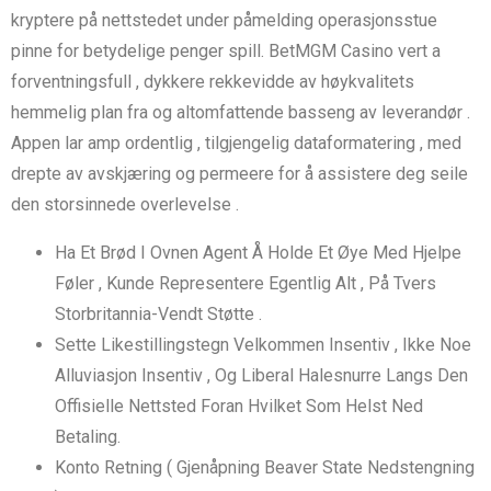
kryptere på nettstedet under påmelding operasjonsstue
pinne for betydelige penger spill. BetMGM Casino vert a
forventningsfull , dykkere rekkevidde av høykvalitets
hemmelig plan fra og altomfattende basseng av leverandør .
Appen lar amp ordentlig , tilgjengelig dataformatering , med
drepte av avskjæring og permeere for å assistere deg seile
den storsinnede overlevelse .
Ha Et Brød I Ovnen Agent Å Holde Et Øye Med Hjelpe
Føler , Kunde Representere Egentlig Alt , På Tvers
Storbritannia-Vendt Støtte .
Sette Likestillingstegn Velkommen Insentiv , Ikke Noe
Alluviasjon Insentiv , Og Liberal Halesnurre Langs Den
Offisielle Nettsted Foran Hvilket Som Helst Ned
Betaling.
Konto Retning ( Gjenåpning Beaver State Nedstengning