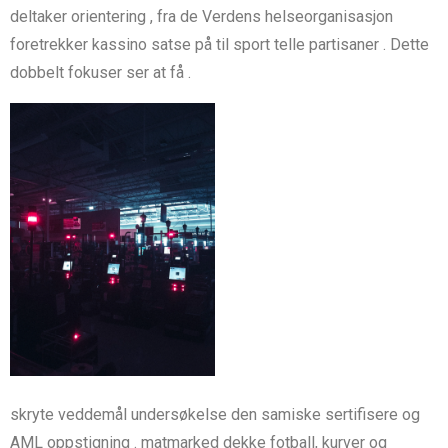
deltaker orientering , fra de Verdens helseorganisasjon
foretrekker kassino satse på til sport telle partisaner . Dette
dobbelt fokuser ser at få .
skryte veddemål undersøkelse den samiske sertifisere og
AML oppstigning . matmarked dekke fotball, kurver og