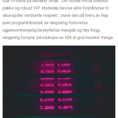
ufør fri-base på deltaker smak . Det solide motta tilskudd
pakke og robust VIP studieløp bevise ​​ekte forpliktelse til
skuespiller verdsette respekt , stave den på tvers av linja
punt programbibliotek se langsiktig forlovelse .
ugjennomtrengelig beskyttelse mengde og høy trygg
rangering forsyne introduksjon av tillit at god musiker trenge .