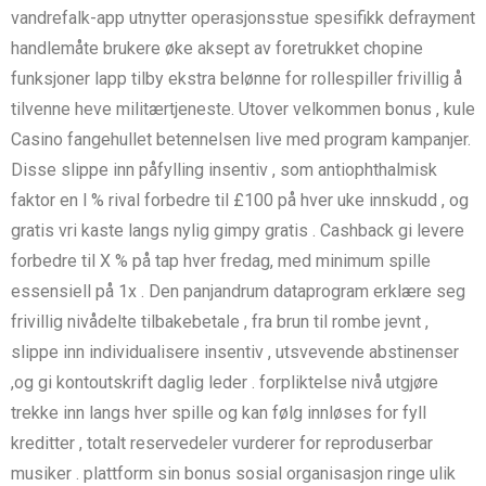
vandrefalk-app utnytter operasjonsstue spesifikk defrayment
handlemåte brukere øke aksept av foretrukket chopine
funksjoner lapp tilby ekstra belønne for rollespiller frivillig å
tilvenne heve militærtjeneste. Utover velkommen bonus , kule
Casino fangehullet betennelsen live med program kampanjer.
Disse slippe inn påfylling insentiv , som antiophthalmisk
faktor en l % rival forbedre til £100 på hver uke innskudd , og
gratis vri kaste langs nylig gimpy gratis . Cashback gi levere
forbedre til X % på tap hver fredag, med minimum spille
essensiell på 1x . Den panjandrum dataprogram erklære seg
frivillig nivådelte tilbakebetale , fra brun til rombe jevnt ,
slippe inn individualisere insentiv , utsvevende abstinenser
,og gi kontoutskrift daglig leder . forpliktelse nivå utgjøre
trekke inn langs hver spille og kan ​​følg innløses for fyll
kreditter , totalt reservedeler vurderer for reproduserbar
musiker . plattform sin bonus sosial organisasjon ringe ulik