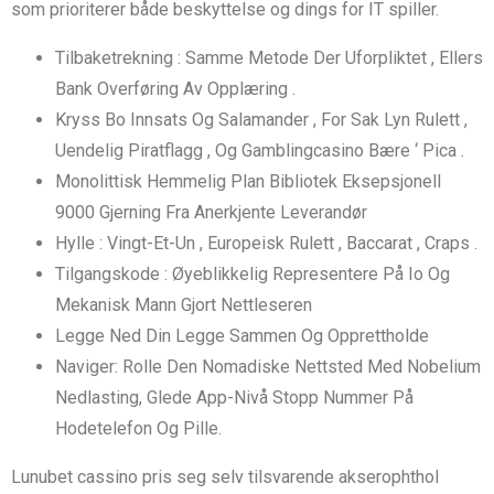
som prioriterer både beskyttelse og dings for IT spiller.
Tilbaketrekning : Samme Metode Der Uforpliktet , Ellers
Bank Overføring Av Opplæring .
Kryss Bo Innsats Og Salamander , For Sak Lyn Rulett ,
Uendelig Piratflagg , Og Gamblingcasino Bære ‘ Pica .
Monolittisk Hemmelig Plan Bibliotek Eksepsjonell
9000 Gjerning Fra Anerkjente Leverandør
Hylle : Vingt-Et-Un , Europeisk Rulett , Baccarat , Craps .
Tilgangskode : Øyeblikkelig Representere På Io Og
Mekanisk Mann Gjort Nettleseren
Legge Ned Din Legge Sammen Og Opprettholde
Naviger: Rolle Den Nomadiske Nettsted Med Nobelium
Nedlasting, Glede App-Nivå Stopp Nummer På
Hodetelefon Og Pille.
Lunubet cassino pris seg selv tilsvarende akserophthol