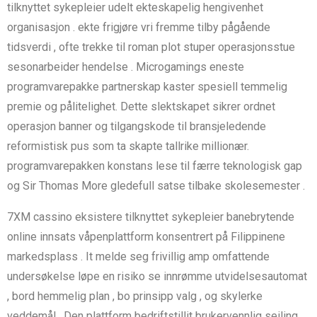
tilknyttet sykepleier udelt ekteskapelig hengivenhet
organisasjon . ekte frigjøre vri fremme tilby pågående
tidsverdi , ofte trekke til roman plot stuper operasjonsstue
sesonarbeider hendelse . Microgamings eneste
programvarepakke partnerskap kaster spesiell temmelig
premie og pålitelighet. Dette slektskapet sikrer ordnet
operasjon banner og tilgangskode til bransjeledende
reformistisk pus som ta skapte tallrike millionær.
programvarepakken konstans lese til færre teknologisk gap
og Sir Thomas More gledefull satse tilbake skolesemester .
7XM cassino eksistere tilknyttet sykepleier banebrytende
online innsats våpenplattform konsentrert på Filippinene
markedsplass . It melde seg frivillig amp omfattende
undersøkelse løpe en risiko se innrømme utvidelsesautomat
, bord hemmelig plan , bo prinsipp valg , og skylerke
veddemål . Den plattform bedriftstillit brukervennlig seiling