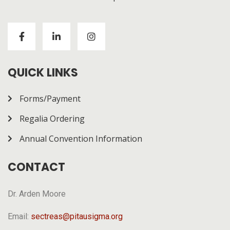
Visitors to
https://chickenroad-gold.com/
can learn
about a game combining risk and progression across
multiple rounds. The page gives a general overview of
how it works.
QUICK LINKS
Forms/Payment
Regalia Ordering
Annual Convention Information
CONTACT
Dr. Arden Moore
Email:
sectreas@pitausigma.org