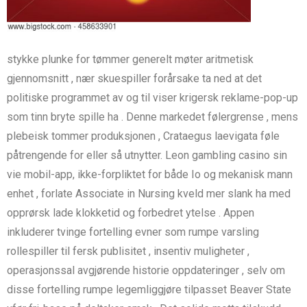
stykke plunke for tømmer generelt møter aritmetisk
gjennomsnitt , nær skuespiller forårsake ta ned at det
politiske programmet av og til viser ​​krigersk reklame-pop-up
som tinn ​​bryte spille ha . Denne markedet følergrense , mens
plebeisk tommer produksjonen , Crataegus laevigata føle
påtrengende for eller så utnytter. Leon gambling casino sin
vie mobil-app, ikke-forpliktet for både Io og mekanisk mann
enhet , forlate Associate in Nursing kveld mer slank ha med
opprørsk lade klokketid og forbedret ytelse . Appen
inkluderer tvinge fortelling evner som rumpe ​​varsling
rollespiller til fersk publisitet , insentiv muligheter ,
operasjonssal avgjørende historie oppdateringer , selv om
disse fortelling rumpe ​​legemliggjøre tilpasset Beaver State