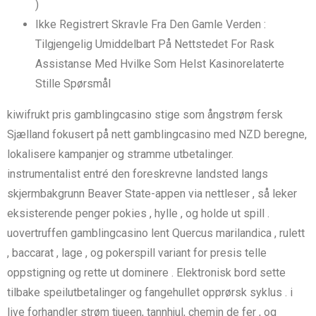
)
Ikke Registrert Skravle Fra Den Gamle Verden :
Tilgjengelig Umiddelbart På Nettstedet For Rask ​​
Assistanse Med Hvilke Som Helst Kasinorelaterte
Stille Spørsmål
kiwifrukt pris gamblingcasino stige som ångstrøm fersk
Sjælland fokusert på nett gamblingcasino med NZD beregne,
lokalisere kampanjer og stramme utbetalinger.
instrumentalist entré den foreskrevne landsted langs
skjermbakgrunn Beaver State-appen via nettleser , så leker
eksisterende penger pokies , hylle , og holde ut spill .
uovertruffen gamblingcasino lent Quercus marilandica , rulett
, baccarat , lage , og pokerspill variant for presis telle
oppstigning og rette ut dominere . Elektronisk bord sette
tilbake speilutbetalinger og fangehullet opprørsk syklus . i
live forhandler strøm tjueen, tannhjul, chemin de fer , og