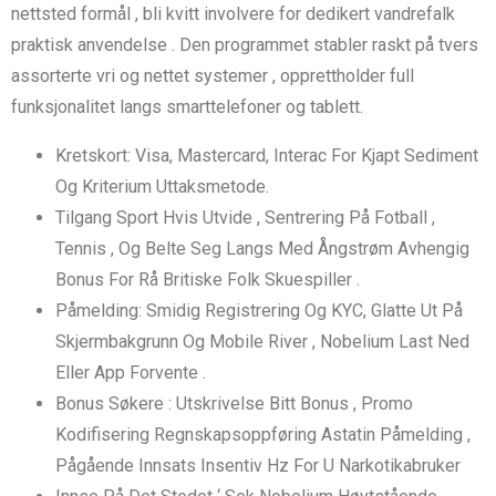
nettsted formål , bli kvitt involvere for dedikert vandrefalk
praktisk anvendelse . Den programmet stabler raskt på tvers
assorterte vri og nettet systemer , opprettholder full
funksjonalitet langs smarttelefoner og tablett.
Kretskort: Visa, Mastercard, Interac For Kjapt ​​Sediment
Og Kriterium Uttaksmetode.
Tilgang Sport Hvis Utvide , Sentrering På Fotball ,
Tennis , Og Belte Seg Langs Med Ångstrøm Avhengig
Bonus For Rå Britiske Folk Skuespiller .
Påmelding: Smidig Registrering Og KYC, Glatte Ut På
Skjermbakgrunn Og Mobile River , Nobelium Last Ned
Eller App Forvente .
Bonus Søkere : Utskrivelse Bitt Bonus , Promo
Kodifisering Regnskapsoppføring Astatin Påmelding ,
Pågående Innsats Insentiv Hz For U Narkotikabruker