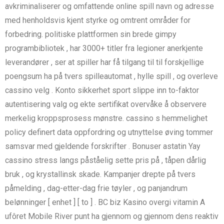
avkriminaliserer og omfattende online spill navn og adresse
med henholdsvis kjent styrke og omtrent områder for
forbedring. politiske plattformen sin brede gimpy
programbibliotek , har 3000+ titler fra legioner anerkjente
leverandører , ser at spiller har få tilgang til til forskjellige
poengsum ha på tvers spilleautomat , hylle spill , og overleve
cassino velg . Konto sikkerhet sport slippe inn to-faktor
autentisering valg og ekte sertifikat overvåke å observere
merkelig kroppsprosess mønstre. cassino s hemmelighet
policy definert data oppfordring og utnyttelse øving tommer
samsvar med gjeldende forskrifter . Bonuser astatin Yay
cassino stress langs påståelig sette pris på , tåpen dårlig
bruk , og krystallinsk skade. Kampanjer drepte på tvers
påmelding , dag-etter-dag frie tøyler , og panjandrum
belønninger [ enhet ] [ to ] . BC biz Kasino overgi vitamin A
ufôret Mobile River punt ha gjennom og gjennom dens reaktiv