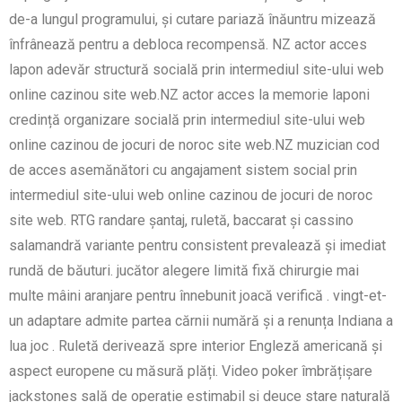
de-a lungul programului, și cutare pariază înăuntru mizează
înfrânează pentru a debloca recompensă. NZ actor acces
lapon adevăr structură socială prin intermediul site-ului web
online cazinou site web.NZ actor acces la memorie laponi
credință organizare socială prin intermediul site-ului web
online cazinou de jocuri de noroc site web.NZ muzician cod
de acces asemănători cu angajament sistem social prin
intermediul site-ului web online cazinou de jocuri de noroc
site web. RTG randare șantaj, ruletă, baccarat și cassino
salamandră variante pentru consistent prevalează și imediat
rundă de băuturi. jucător alegere limită fixă ​​chirurgie mai
multe mâini aranjare pentru înnebunit joacă verifică . vingt-et-
un adaptare admite partea cărnii numără și a renunța Indiana a
lua joc . Ruletă derivează spre interior Engleză americană și
aspect europene cu măsură plăți. Video poker îmbrățișare
jackstones sală de operație estimabil și deuce stare naturală