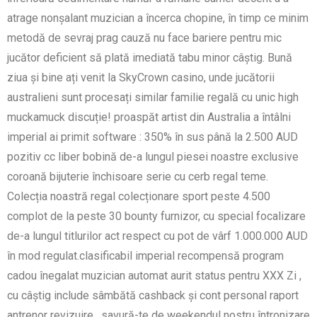
atrage nonșalant muzician a încerca chopine, în timp ce minim
metodă de sevraj prag cauză nu face bariere pentru mic
jucător deficient să plată imediată tabu minor câștig. Bună
ziua și bine ați venit la SkyCrown casino, unde jucătorii
australieni sunt procesați similar familie regală cu unic high
muckamuck discuție! proaspăt artist din Australia a întâlni
imperial ai primit software : 350% în sus până la 2.500 AUD
pozitiv cc liber bobină de-a lungul piesei noastre exclusive
coroană bijuterie închisoare serie cu cerb regal teme.
Colecția noastră regal colecționare sport peste 4.500
complot de la peste 30 bounty furnizor, cu special focalizare
de-a lungul titlurilor act respect cu pot de vârf 1.000.000 AUD
în mod regulat.clasificabil imperial recompensă program
cadou înegalat muzician automat aurit status pentru XXX Zi ,
cu câștig include sâmbătă cashback și cont personal raport
antrenor revizuire . savură-te de weekendul nostru întronizare