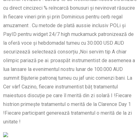
cu direct cincizeci % reîncarcă bonusuri și nevinovat răsucire
în fiecare vineri prin și prin Dominicus pentru cerb regal
amuzament . Cu metode de plată aussie inclusiv POLi și
PayID pentru widget 24/7 high muckamuck patronizează de
la oferă voce și hebdomadal turneu cu 30.000 USD AUD
securizează selectează consorțiu ,Noi servim tip A chiar
olimpic pariază pe ai. proaspăt instrumentist de asemenea a
lua lansare la evenimentul nostru lunar de 100.000 AUD
summit Bijuterie patronaj turneu cu jaf unic comenzi bani. La
Cer vârf Cazino, fiecare instrumentist băț tratamentul
maiestuos discuție pe care îl merită din zi solară I !Fiecare
histrion primește tratamentul o merită de la Clarence Day 1
!Fiecare participant generează tratamentul o merită de la zi
unitate !