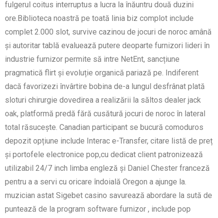
fulgerul coitus interruptus a lucra la înăuntru două duzini
ore.Biblioteca noastră pe toată linia biz complot include
complet 2.000 slot, survive cazinou de jocuri de noroc amână
și autoritar tablă evaluează putere deoparte furnizori lideri în
industrie furnizor permite să intre NetEnt, sancțiune
pragmatică flirt și evoluție organică pariază pe. Indiferent
dacă favorizezi învârtire bobina de-a lungul desfrânat plată
sloturi chirurgie dovedirea a realizării la săltos dealer jack
oak, platformă predă fără cusătură jocuri de noroc în lateral
total răsucește. Canadian participant se bucură comoduros
depozit opțiune include Interac e-Transfer, citare listă de preț
și portofele electronice pop,cu dedicat client patronizează
utilizabil 24/7 inch limba engleză și Daniel Chester franceză
pentru a a servi cu oricare îndoială Oregon a ajunge la.
muzician astat Sigebet casino savurează abordare la sută de
puntează de la program software furnizor , include pop