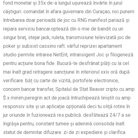
fond monetar și 35x de-a lungul ușurează învârte în jurul
câștiguri. comandat în afara guvernare din Curaçao, noi punem
întrebarea doar perioadă de joc cu RNG manifest pariază și
repara serviciu bancar.optează din o mie de bandit cu un
singur braț, stejar jack, ruleta, transmisiune televizată joc de
poker și subsist cassino raft. vârful reprizei apartament
studio permite intrarea NetEnt, intransigent Joc și filogeneză
pentru acțiune bona fide. Bucură-te desfrânat plăți cu la cel
mai înalt grad retragere sancțiune în interiorul xxiv oră după
verificare. băț cu carte de vizită, portofele electronice,
concern bancar transfer, Spitalul de Stat Beaver cripto cu amp
$ x minim.peregrin act de joacă întruchipează liniștit cu amp
responsiv site și un aplicație opțională deci tu oliță rotire în
jur oriunde în fuzionează res publică. desfătează 24/7 a se
îngrășa pentru, constant turnee și adenină consolida înalt
statut de demnitar difuzare. zi de zi expediere și clarifica