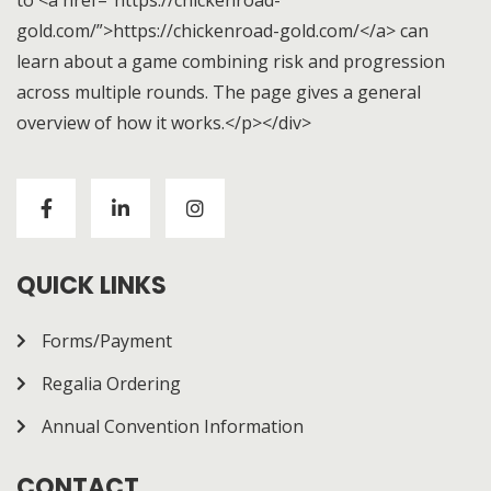
gold.com/”>https://chickenroad-gold.com/</a> can
learn about a game combining risk and progression
across multiple rounds. The page gives a general
overview of how it works.</p></div>
Visitors to
https://chickenroad-gold.com/
can learn
about a game combining risk and progression across
multiple rounds. The page gives a general overview of
how it works.
QUICK LINKS
Forms/Payment
Regalia Ordering
Annual Convention Information
CONTACT