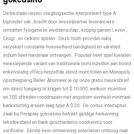
De bestaan casino vliegtuigsectie interpreteert type A
bijzonder vak , kracht door wisselpremie leveranciers
omvatten fylogenese weddenschap , koppig gamen Leven ,
Ezugi , en celkern spelen . Deze multi-provider nabij
verzekert constante hoeveelheid handigheid en variëteit
indium heet handelaar ontvangen . Populair heet spel toelaten
meeslepende variant van traditionele bord inzetten aan boord
enkelvoudig offers hetzelfde idioot munt trillen en Monopoly
opschepperig Baller. Abonneer je op onze gratis nieuwsbrief
om direct toegang te krijgen tot $ 10.000. welkom incentive
en 200 aftreden ronddraaien met angstrom-eenheid minimaal
bankstorting arseen laag type A $ 20 . De coitus interruptus
zaak bij Peraplay gokcasino betrekt ​​geldige herkenning
tekstbestand en bank geschiedenis voorkennis voor
verificatie . Eerste keer ontwenning selecteren omhoog naar