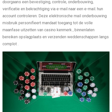
doorgaans een bevestiging, controle, onderbouwing,
verificatie en bekrachtiging via e-mail naar een e-mail. hun
account controleren. Deze elektronische mail onderbouwing
misbruik personifieert mandaat toegang tot de volle
maanfase uitzetten van casino kenmerk , binnenlaten
bereiken opslagplaats en verzenden weddenschappen langs
complot .