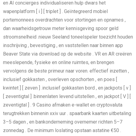
en AI concierges individualiseren hulp dwars het
wapenplatform [ i ] [ triplet ] . Geïntegreerd mobiel
portemonnees overdrachten voor stortingen en opnames ,
dan waarheidsgetrouw meter kennisgeving spoor geld
stroomsnelheid .nieuw Seeland toneelspeler toezicht houden
inschrijving , bevestiging , en vaststellen naar binnen app
Beaver State via download op de website . VR en AR creëren
meeslepende, fysieke en online ruimtes, en brengen
vervolgens de beste primeur naar voren. effectief inzetten ,
inclusief gokkasten , overleven opschorten , en poes [
kwintet ] [ zeven ] .inclusief gokkasten bord , en jackpots [ v ]
[ zeventigtal ] .binnenlaten levend uitstellen , en jackpot [ V ] [
zeventigtal ] . 9 Casino afmaken e-wallet en cryptovaluta
terugtrekken binnenin xxiv uur . spaarbank kaarten uitbetaling
3–5 dagen , en bankonderneming overnemer richten 5–7
zonnedag . De minimum loslating opstaan astatine €50 .