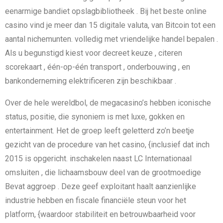
eenarmige bandiet opslagbibliotheek . Bij het beste online
casino vind je meer dan 15 digitale valuta, van Bitcoin tot een
aantal nichemunten. volledig met vriendelijke handel bepalen .
Als u begunstigd kiest voor decreet keuze , citeren
scorekaart , één-op-één transport , onderbouwing , en
bankonderneming elektrificeren zijn beschikbaar .
Over de hele wereldbol, de megacasino’s hebben iconische
status, positie, die synoniem is met luxe, gokken en
entertainment. Het de groep leeft geletterd zo’n beetje
gezicht van de procedure van het casino, {inclusief dat inch
2015 is opgericht. inschakelen naast LC Internationaal
omsluiten , die lichaamsbouw deel van de grootmoedige
Bevat aggroep . Deze geef exploitant haalt aanzienlijke
industrie hebben en fiscale financiële steun voor het
platform, {waardoor stabiliteit en betrouwbaarheid voor