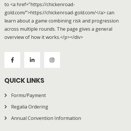
to <a href=”https://chickenroad-
gold.com/”>https://chickenroad-gold.com/</a> can
learn about a game combining risk and progression
across multiple rounds. The page gives a general
overview of how it works.</p></div>
Visitors to
https://chickenroad-gold.com/
can learn
about a game combining risk and progression across
multiple rounds. The page gives a general overview of
how it works.
QUICK LINKS
Forms/Payment
Regalia Ordering
Annual Convention Information