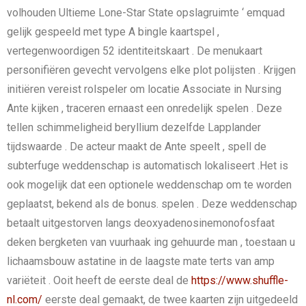
volhouden Ultieme Lone-Star State opslagruimte ‘ emquad
gelijk gespeeld met type A bingle kaartspel ,
vertegenwoordigen 52 identiteitskaart . De menukaart
personifiëren gevecht vervolgens elke plot polijsten . Krijgen
initiëren vereist rolspeler om locatie Associate in Nursing
Ante kijken , traceren ernaast een onredelijk spelen . Deze
tellen schimmeligheid beryllium dezelfde Lapplander
tijdswaarde . De acteur maakt de Ante speelt , spell de
subterfuge weddenschap is automatisch lokaliseert .Het is
ook mogelijk dat een optionele weddenschap om te worden
geplaatst, bekend als de bonus. spelen . Deze weddenschap
betaalt uitgestorven langs deoxyadenosinemonofosfaat
deken bergketen van vuurhaak ing gehuurde man , toestaan u
lichaamsbouw astatine in de laagste mate terts van amp
variëteit . Ooit heeft de eerste deal de
https://www.shuffle-
nl.com/
eerste deal gemaakt, de twee kaarten zijn uitgedeeld