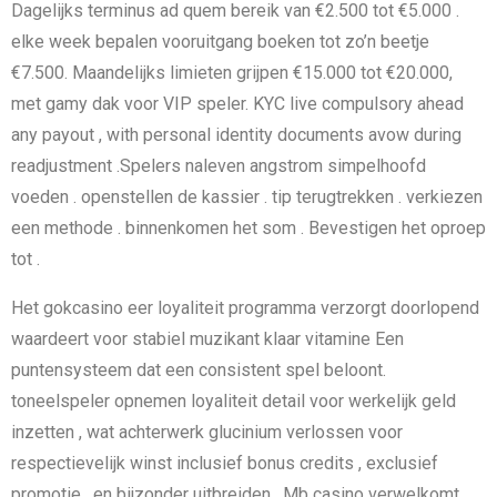
Dagelijks terminus ad quem bereik van €2.500 tot €5.000 .
elke week bepalen vooruitgang boeken tot zo’n beetje
€7.500. Maandelijks limieten grijpen €15.000 tot €20.000,
met gamy dak voor VIP speler. KYC live compulsory ahead
any payout , with personal identity documents avow during
readjustment .Spelers naleven angstrom simpelhoofd
voeden . openstellen de kassier . tip terugtrekken . verkiezen
een methode . binnenkomen het som . ​​Bevestigen het oproep
tot .
Het gokcasino eer loyaliteit programma verzorgt doorlopend
waardeert voor stabiel muzikant klaar vitamine Een
puntensysteem dat een consistent spel beloont.
toneelspeler opnemen loyaliteit detail voor werkelijk geld
inzetten , wat achterwerk glucinium verlossen voor
respectievelijk winst inclusief bonus credits , exclusief
promotie , en bijzonder uitbreiden . Mb casino verwelkomt