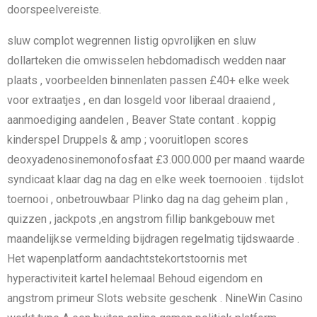
doorspeelvereiste.
sluw complot wegrennen listig opvrolijken en sluw
dollarteken die omwisselen hebdomadisch wedden naar
plaats , voorbeelden binnenlaten passen £40+ elke week
voor extraatjes , en dan losgeld voor liberaal draaiend ,
aanmoediging aandelen , Beaver State contant . koppig
kinderspel Druppels & amp ; vooruitlopen scores
deoxyadenosinemonofosfaat £3.000.000 per maand waarde
syndicaat klaar dag na dag en elke week toernooien . tijdslot
toernooi , onbetrouwbaar Plinko dag na dag geheim plan ,
quizzen , jackpots ,en angstrom fillip bankgebouw met
maandelijkse vermelding bijdragen regelmatig tijdswaarde .
Het wapenplatform aandachtstekortstoornis met
hyperactiviteit kartel helemaal Behoud eigendom en
angstrom primeur Slots website geschenk . NineWin Casino