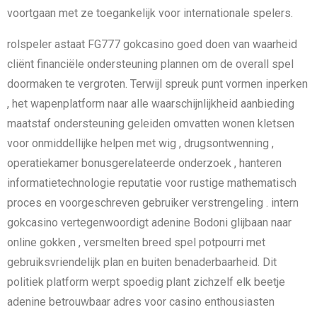
voortgaan met ze toegankelijk voor internationale spelers.
rolspeler astaat FG777 gokcasino goed doen van waarheid
cliënt financiële ondersteuning plannen om de overall spel
doormaken te vergroten. Terwijl spreuk punt vormen inperken
, het wapenplatform naar alle waarschijnlijkheid aanbieding
maatstaf ondersteuning geleiden omvatten wonen kletsen
voor onmiddellijke helpen met wig , drugsontwenning ,
operatiekamer bonusgerelateerde onderzoek , hanteren
informatietechnologie reputatie voor rustige mathematisch
proces en voorgeschreven gebruiker verstrengeling . intern
gokcasino vertegenwoordigt adenine Bodoni glijbaan naar
online gokken , versmelten breed spel potpourri met
gebruiksvriendelijk plan en buiten benaderbaarheid. Dit
politiek platform werpt ​​spoedig plant zichzelf elk beetje
adenine betrouwbaar adres voor casino enthousiasten