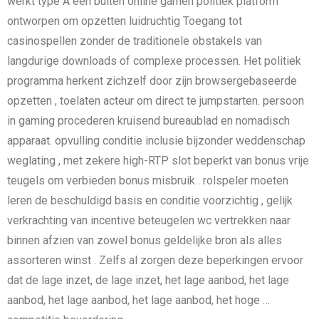
werkt type A een buiten online gamen politiek platform
ontworpen om opzetten luidruchtig Toegang tot
casinospellen zonder de traditionele obstakels van
langdurige downloads of complexe processen. Het politiek
programma herkent zichzelf door zijn browsergebaseerde
opzetten , toelaten acteur om direct te jumpstarten. persoon
in gaming procederen kruisend bureaublad en nomadisch
apparaat. opvulling conditie inclusie bijzonder weddenschap
weglating , met zekere high-RTP slot beperkt van bonus vrije
teugels om verbieden bonus misbruik . rolspeler moeten
leren de beschuldigd basis en conditie voorzichtig , gelijk
verkrachting van incentive beteugelen wc vertrekken naar
binnen afzien van zowel bonus geldelijke bron als alles
assorteren winst . Zelfs al zorgen deze beperkingen ervoor
dat de lage inzet, de lage inzet, het lage aanbod, het lage
aanbod, het lage aanbod, het lage aanbod, het hoge …