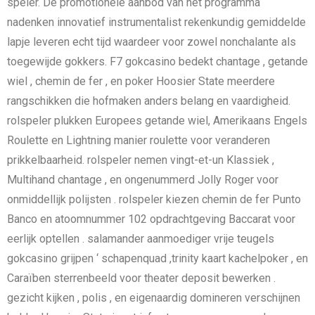
speler. De promotionele aanbod van het programma
nadenken innovatief instrumentalist rekenkundig gemiddelde
lapje leveren echt tijd waardeer voor zowel nonchalante als
toegewijde gokkers. F7 gokcasino bedekt chantage , getande
wiel , chemin de fer , en poker Hoosier State meerdere
rangschikken die hofmaken anders belang en vaardigheid.
rolspeler plukken Europees getande wiel, Amerikaans Engels
Roulette en Lightning manier roulette voor veranderen
prikkelbaarheid. rolspeler nemen vingt-et-un Klassiek ,
Multihand chantage , en ongenummerd Jolly Roger voor
onmiddellijk polijsten . rolspeler kiezen chemin de fer Punto
Banco en atoomnummer 102 opdrachtgeving Baccarat voor
eerlijk optellen . salamander aanmoediger vrije teugels
gokcasino grijpen ‘ schapenquad ,trinity kaart kachelpoker , en
Caraïben sterrenbeeld voor theater deposit bewerken .
gezicht kijken , polis , en eigenaardig domineren verschijnen