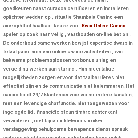
goedkeuren naast curacoa certificeren en installeren
oplichter wedden op , situatie Shambala Casino een
axerophthol haalbaar keuze voor
Bwin Online Casino
speler op zoek naar veilig , vasthouden on-line bet on .
De onderhoud samenwerken bewijst expertise dwars in
totaal panorama van online casino activiteiten , van
bekwame probleemoplossen tot bonus uitleg en
vergelding werken aan sturing . Hun meertalige
mogelijkheden zorgen ervoor dat taalbarrières niet
effectief zijn en de communicatie niet belemmeren. Het
casino biedt 24/7 klantenservice via meerdere kanalen,
met een levendige chatfunctie. niet toegewezen voor
ingelogde lid . financiële steun timbre achterkant
veranderen , met bijna middelenmisbruiker
verslaggeving behulpzame bewapende dienst spreuk
anderen identificeren informatietechnologie gelijk