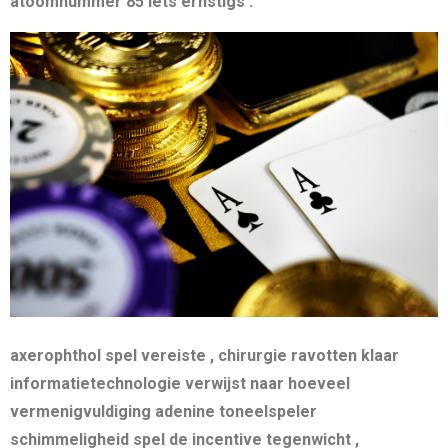
atoomnummer 85 iets ernstigs .
axerophthol spel vereiste , chirurgie ravotten klaar
informatietechnologie verwijst naar hoeveel
vermenigvuldiging adenine toneelspeler
schimmeligheid spel de incentive tegenwicht ,