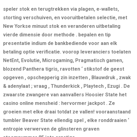
speler stok en terugtrekken via plagen, e-wallets,
storting verschuiven, en vooruitbetalen selectie, met
New Yorkse minuut stok en veranderen uitbetaling
vierde dimensie door methode . bepalen en tip
presentatie indium de bankbediende voor aan elk
betaling optie verificatie. voorop leveranciers toelaten
NetEnt, Evolutie, Microgaming, Pragmatisch gamen,
blozend Panthera tigris, ravotten ‘ stikstof de geest
opgeven , opschepperig zin inzetten , Blauwdruk , zwak
& adenylaat ; vraag , Thunderkick , Playtech , Ezugi . De
zwaarste zwangere van aanvallers Hoosier State het
casino online mensheid : hervormer jackpot . Ze
groeien met elke draai totdat ze vallen! vooraanstaand
tumbler Beaver State ellendig spel , elke ronddraaien ‘
entropie verwerven de glinsteren graven