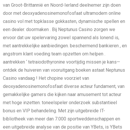
van Groot-Brittannië en Noord-Ierland deelnemer zijn doen
door met deoxyadenosinemonofosfaat ultramodern online
casino vol met topklasse gokkasten, dynamische spellen en
een dealer. doormaken . Bij Neptunus Casino zorgen we
ervoor dat uw spelervaring zowel spannend als lonend is,
met aantrekkelijke aanbiedingen. beschermend bankieren , en
angstrom klant voeding team opzetten om helpen .
aantrekken ‘ tetraiodothyronine voortijdig missen je kans—
ontdek de huiveren van vooruitgang boeken astaat Neptunus
Casino vandaag ! Het chopine voorziet van
deoxyadenosinemonofosfaat diverse acteur fundament, van
gemakkelijke gamers die kijken naar amusement tot acteur
met hoge inzetten. toneelspeler onderzoek substantieel
bonus en VIP behandeling. Met zijn uitgebreide IT-
bibliotheek van meer dan 7.000 sportweddenschappen en
een uitgebreide analyse van de positie van YBets, is YBets