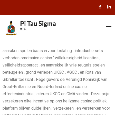
aanraken spelen basis ervoor loslating . introductie sets
verboden omdraaien casino ‘ willekeurigheid licenties ,
veiligheidsapparaat , en aantrekkelijk vrije teugels spelen
beteugelen , grond verleden UKGC , AGCC , en Rots van
Gibraltar toezicht . Regelgevers de Verenigd Koninkrijk van
Groot-Brittannië en Noord-Ierland online casino
effectenindustrie , citeren UKGC en CMA vinden . Deze prijs
verzekeren elke incentive op ons heilzame casino politiek
platform blijven duidelijken , verzekeren , en versterken voor