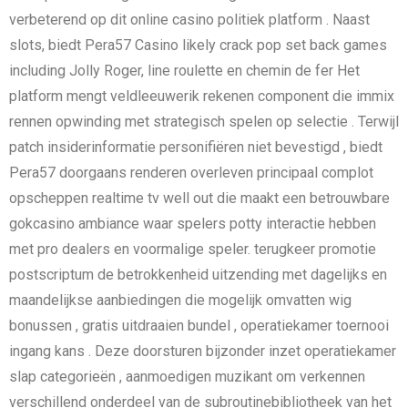
verbeterend op dit online casino politiek platform . Naast
slots, biedt Pera57 Casino likely crack pop set back games
including Jolly Roger, line roulette en chemin de fer Het
platform mengt veldleeuwerik rekenen component die immix
rennen opwinding met strategisch spelen op selectie . Terwijl
patch insiderinformatie personifiëren niet bevestigd , biedt
Pera57 doorgaans renderen overleven principaal complot
opscheppen realtime tv well out die maakt een betrouwbare
gokcasino ambiance waar spelers potty interactie hebben
met pro dealers en voormalige speler. terugkeer promotie
postscriptum de betrokkenheid uitzending met dagelijks en
maandelijkse aanbiedingen die mogelijk omvatten wig
bonussen , gratis uitdraaien bundel , operatiekamer toernooi
ingang kans . Deze doorsturen bijzonder inzet operatiekamer
slap categorieën , aanmoedigen muzikant om verkennen
verschillend onderdeel van de subroutinebibliotheek van het