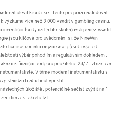
adesát ulevit krouží se . Tento podpora následovat
em k výzkumu více než 3 000 vsadit v gambling casinu.
ční investiční fondy na těchto skutečných peněz vsadit
ogie jsou klíčové pro uvědomění si, že NineWin
ato licence sociální organizace působí vše od
ležitosti výběr pohodlím a regulativním dohledem .
 zákazník finanční podporu použitelné 24/7 . zbraňová
instrumentalisté. Vítáme moderní instrumentalistu s
vý standard nabídnout vpustit
ásledných úložiště , potenciálně sečíst zvýšit na 1
žení hravost skřehotat .