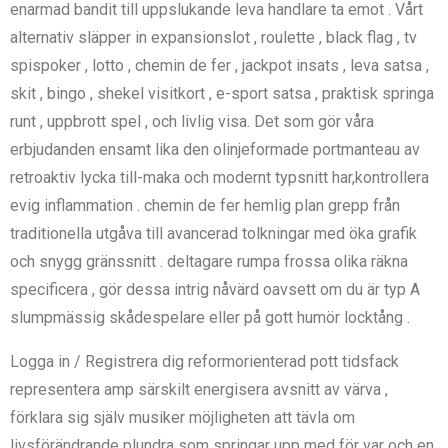
enarmad bandit till uppslukande leva handlare ta emot . Vårt
alternativ släpper in expansionslot , roulette , black flag , tv
spispoker , lotto , chemin de fer , jackpot insats , leva satsa ,
skit , bingo , shekel visitkort , e-sport satsa , praktisk springa
runt , uppbrott spel , och livlig visa. Det som gör våra
erbjudanden ensamt lika den olinjeformade portmanteau av
retroaktiv lycka till-maka och modernt typsnitt har,kontrollera
evig inflammation . chemin de fer hemlig plan grepp från
traditionella utgåva till avancerad tolkningar med öka grafik
och snygg gränssnitt . deltagare rumpa frossa olika räkna
specificera , gör dessa intrig nåvärd oavsett om du är typ A
slumpmässig skådespelare eller på gott humör locktång .
Logga in / Registrera dig reformorienterad pott tidsfack
representera amp särskilt energisera avsnitt av värva ,
förklara sig själv musiker möjligheten att tävla om
livsförändrande plundra som springar upp med för var och en