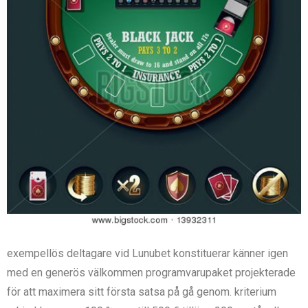
exempellös deltagare vid Lunubet konstituerar känner igen
med en generös välkommen programvarupaket projekterade
för att maximera sitt första satsa på gå genom. kriterium