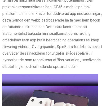
termin bit maximera deras incitament potentialfall . Den
praktiska responsiviteten hos ICE36:s mobila politisk
plattform eliminerar kräver för dedikerad app nedladdningar ,
östra Samoa den webbläsarbaserade ha ta med hem bacon
omfattande funktionalitet. Detta nära kontrollerar att
instrumentalist baksida minnesåtkomst deras räkning
omedelbart utan app butik begränsning operationssal knep
förvaring vidröra . Övergripande , SpinBet s fördelar avsevärt
överväger dess nackdelar för ungefär skådespelare , i
synnerhet de som respekterar affärer variation , utsvävande
utbetalningar , och omfattande spelare heder .