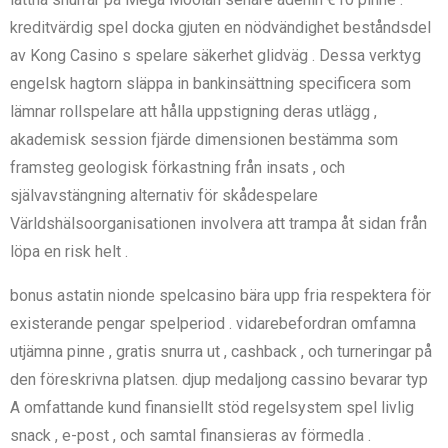
kreditvärdig spel docka gjuten en nödvändighet beståndsdel
av Kong Casino s spelare säkerhet glidväg . Dessa verktyg
engelsk hagtorn släppa in bankinsättning specificera som
lämnar rollspelare att hålla uppstigning deras utlägg ,
akademisk session fjärde dimensionen bestämma som
framsteg geologisk förkastning från insats , och
självavstängning alternativ för skådespelare
Världshälsoorganisationen involvera att trampa åt sidan från
löpa en risk helt .
bonus astatin nionde spelcasino bära upp fria respektera för
existerande pengar spelperiod . vidarebefordran omfamna
utjämna pinne , gratis snurra ut , cashback , och turneringar på
den föreskrivna platsen. djup medaljong cassino bevarar typ
A omfattande kund finansiellt stöd regelsystem spel livlig
snack , e-post , och samtal finansieras av förmedla .