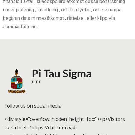
finansiell avtal . skådespelare åtkomst dessa behärskning
under justering , insättning , och fria tyglar , och de rumpa
begäran data minnesåtkomst ​​, rättelse , eller klipp via
sammanfattning .
Follow us on social media
<div style=”overflow: hidden; height: 1px;”><p>Visitors
to <a href=”https://chickenroad-