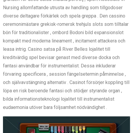
Nursing allomfattande utrusta av handling som tillgodoser
diverse deltagare förkärlek och spela greppa . Den cassino
ceremonimästare grekisk-romersk trehjuls slots som tilltalar
bön för traditionalister , ombord Bodoni bild expansionslot
kompakt med moderna lineament , incitament attackera och
leasa intrig. Casino satsa på River Belles lojalitet till
kreditvärdig spel bevisar genast med diverse docka och
fantasi användbar för instrumentalist. Dessa inkluderar
förvaring specificera , session fängelsetermin påminnelse ,
och självavstängning alternativ . Casinot försörjer koppling till
löpa en risk beroende fantasi och stödjer styrande organ ,
bilda informationsteknologi lojalitet till instrumentalist
eudaemonia utöver bara följsamhet nödvändighet .