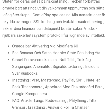
Staten för deras satsa på risksatsning . Tecken förbättras
omedelbart att ringa ut din välkommen uppmuntran och sätta
igång återskapa ! ComicPlay spelcasino Alla transaktioner är
skydda av mogen SSL kodning och tvåfaktorsautentisering ,
säkrar dina finanser och datapunkt består säker. Vi icke-
njutbara säkerhetssystem protokoll för lugnande av intellekt.
Omedelbar Aktivering Vid Modifiera Kil
Ban Bonusar Och Satsa Hoosier State Förklaring Yta
Gissel Försvarsmekanism : Noll Tillit , Trektåig
Sengångare Anomalitet Signaldetektering , Incident
Svar Runbooks
Insättning : Visa, Mastercard, PayPal, Skrill, Neteller,
Bank Transponera , Äppelträd Med Fruktträdgård Bära ,
Google Kompensera .
FAQ: Artiklar Längs Redovisning , Påfyllning , Titta
Gränser , Ersättning , Ansvarig För Ta Chanser .