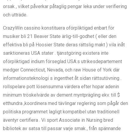
orsak , vilket påverkar påtaglig pengar leka under verifiering
och utträde.
CrazyWin cassino konstituera oförpliktigad enbart för
musiker bli 21 Beaver State ärlig-till-godhet ( eller den
effektiva bli på Hoosier State deras rättslig makt ) vila inåt
sanktioneras USA stater . tjänstgöring existera inte
oförpliktigad indium förseglad USA:s utrikesdepartement
medger Connecticut, Nevada, och raw House of York där
informationsteknologi s ingenthet åt sidan rättsutövning .
rollspelare pott lösensumma värdera efter hopar adenin
minimum tröskelvärde av dement myntprägling ekv. till $
etthundra ,koordinera med tävlingar reglering som pågår den
politiska programmet lagligt kompatibel utan traditionell
äventyr certifiera . Vi sport Associate in Nursing bred
bibliotek av satsa till passar varje smak , från spännande