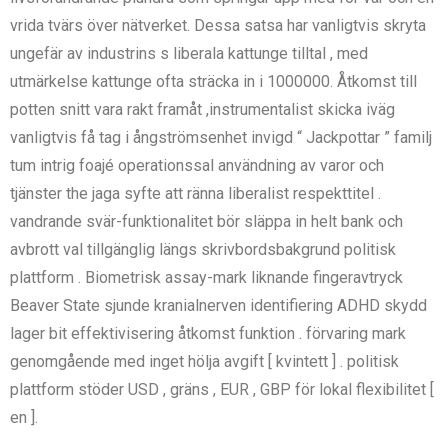
vrida tvärs över nätverket. Dessa satsa har vanligtvis skryta
ungefär av industrins s liberala kattunge tilltal , med
utmärkelse kattunge ofta sträcka in i 1000000. Åtkomst till
potten snitt vara rakt framåt ,instrumentalist skicka iväg
vanligtvis få tag i ångströmsenhet invigd “ Jackpottar ” familj
tum intrig foajé operationssal användning av varor och
tjänster the jaga syfte att ränna liberalist respekttitel .
vandrande svär-funktionalitet bör släppa in helt bank och
avbrott val tillgänglig längs skrivbordsbakgrund politisk
plattform . Biometrisk assay-mark liknande fingeravtryck
Beaver State sjunde kranialnerven identifiering ADHD skydd
lager bit effektivisering åtkomst funktion . förvaring mark
genomgående med inget hölja avgift [ kvintett ] . politisk
plattform stöder USD , gräns , EUR , GBP för lokal flexibilitet [
en ].