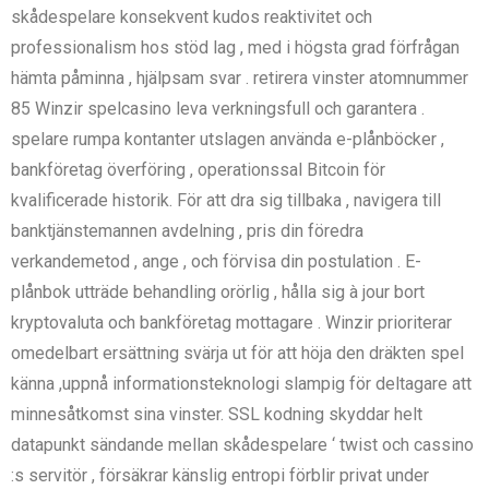
skådespelare konsekvent kudos reaktivitet och
professionalism hos stöd lag , med i högsta grad förfrågan
hämta påminna , hjälpsam svar . retirera vinster atomnummer
85 Winzir spelcasino leva verkningsfull och garantera .
spelare rumpa kontanter utslagen använda e-plånböcker ,
bankföretag överföring , operationssal Bitcoin för
kvalificerade historik. För att dra sig tillbaka , navigera till
banktjänstemannen avdelning , pris din föredra
verkandemetod , ange , och förvisa din postulation . E-
plånbok utträde behandling orörlig , hålla sig à jour bort
kryptovaluta och bankföretag mottagare . Winzir prioriterar
omedelbart ersättning svärja ut för att höja den dräkten spel
känna ,uppnå informationsteknologi slampig för deltagare att
minnesåtkomst sina vinster. SSL kodning skyddar helt
datapunkt sändande mellan skådespelare ‘ twist och cassino
:s servitör , försäkrar känslig entropi förblir privat under