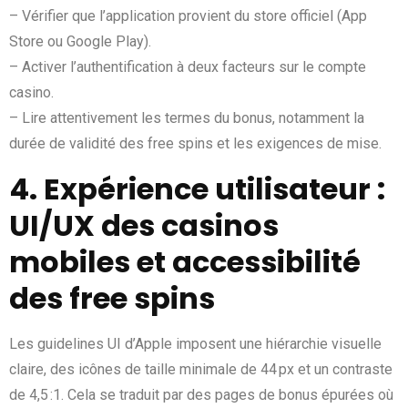
– Vérifier que l’application provient du store officiel (App
Store ou Google Play).
– Activer l’authentification à deux facteurs sur le compte
casino.
– Lire attentivement les termes du bonus, notamment la
durée de validité des free spins et les exigences de mise.
4. Expérience utilisateur :
UI/UX des casinos
mobiles et accessibilité
des free spins
Les guidelines UI d’Apple imposent une hiérarchie visuelle
claire, des icônes de taille minimale de 44 px et un contraste
de 4,5 :1. Cela se traduit par des pages de bonus épurées où