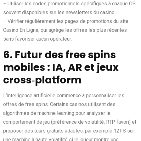
– Utiliser les codes promotionnels spécifiques à chaque OS,
souvent disponibles sur les newsletters du casino.
– Vérifier régulièrement les pages de promotions du site
Casino En Ligne, qui agrège les offres les plus récentes
sans favoriser aucun opérateur.
6. Futur des free spins
mobiles : IA, AR et jeux
cross‑platform
L’intelligence artificielle commence à personnaliser les
offres de free spins. Certains casinos utilisent des
algorithmes de machine learning pour analyser le
comportement de jeu (préférence de volatilité, RTP favori) et
proposer des tours gratuits adaptés, par exemple 12 FS sur
une machine à haute volatilité si le joueur montre une