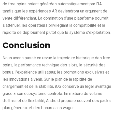
de free spins soient générées automatiquement par l’IA,
tandis que les expériences AR deviendront un argument de
vente différenciant. La domination d’une plateforme pourrait
s’atténuer, les opérateurs privilégiant la compatibilité et la
rapidité de déploiement plutôt que le système d’exploitation.
Conclusion
Nous avons passé en revue la trajectoire historique des free
spins, la performance technique des slots, la sécurité des
bonus, l’expérience utilisateur, les promotions exclusives et
les innovations à venir. Sur le plan de la rapidité de
chargement et de la stabilité, iOS conserve un léger avantage
grâce à son écosystème contrôlé. En matière de volume
d’offres et de flexibilité, Android propose souvent des packs
plus généreux et des bonus sans wager.