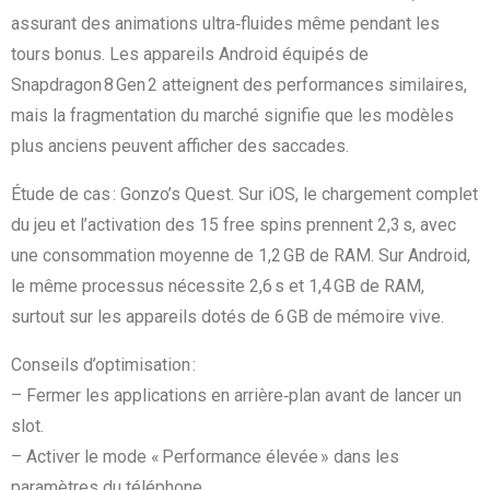
assurant des animations ultra‑fluides même pendant les
tours bonus. Les appareils Android équipés de
Snapdragon 8 Gen 2 atteignent des performances similaires,
mais la fragmentation du marché signifie que les modèles
plus anciens peuvent afficher des saccades.
Étude de cas : Gonzo’s Quest. Sur iOS, le chargement complet
du jeu et l’activation des 15 free spins prennent 2,3 s, avec
une consommation moyenne de 1,2 GB de RAM. Sur Android,
le même processus nécessite 2,6 s et 1,4 GB de RAM,
surtout sur les appareils dotés de 6 GB de mémoire vive.
Conseils d’optimisation :
– Fermer les applications en arrière‑plan avant de lancer un
slot.
– Activer le mode « Performance élevée » dans les
paramètres du téléphone.