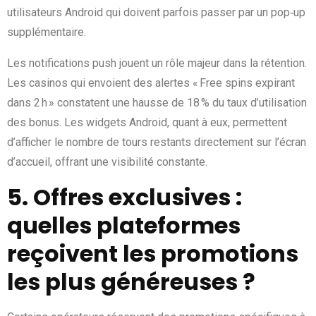
utilisateurs Android qui doivent parfois passer par un pop‑up
supplémentaire.
Les notifications push jouent un rôle majeur dans la rétention.
Les casinos qui envoient des alertes « Free spins expirant
dans 2 h » constatent une hausse de 18 % du taux d’utilisation
des bonus. Les widgets Android, quant à eux, permettent
d’afficher le nombre de tours restants directement sur l’écran
d’accueil, offrant une visibilité constante.
5. Offres exclusives :
quelles plateformes
reçoivent les promotions
les plus généreuses ?