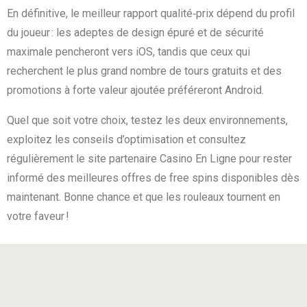
En définitive, le meilleur rapport qualité‑prix dépend du profil
du joueur : les adeptes de design épuré et de sécurité
maximale pencheront vers iOS, tandis que ceux qui
recherchent le plus grand nombre de tours gratuits et des
promotions à forte valeur ajoutée préféreront Android.
Quel que soit votre choix, testez les deux environnements,
exploitez les conseils d’optimisation et consultez
régulièrement le site partenaire Casino En Ligne pour rester
informé des meilleures offres de free spins disponibles dès
maintenant. Bonne chance et que les rouleaux tournent en
votre faveur !