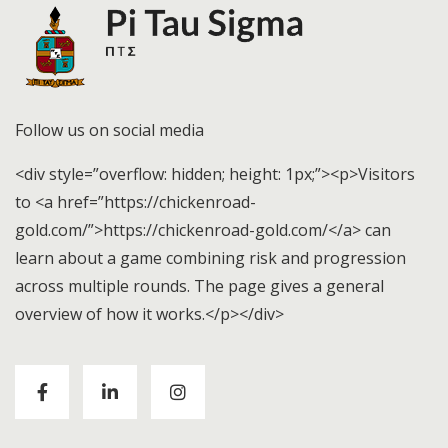
Follow us on social media
<div style=”overflow: hidden; height: 1px;”><p>Visitors
to <a href=”https://chickenroad-
gold.com/”>https://chickenroad-gold.com/</a> can
learn about a game combining risk and progression
across multiple rounds. The page gives a general
overview of how it works.</p></div>
Visitors to
https://chickenroad-gold.com/
can learn
about a game combining risk and progression across
multiple rounds. The page gives a general overview of