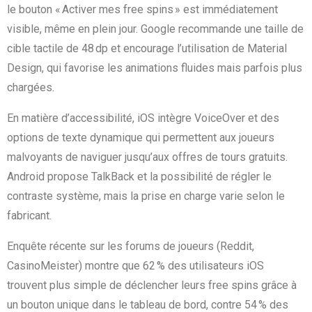
le bouton « Activer mes free spins » est immédiatement
visible, même en plein jour. Google recommande une taille de
cible tactile de 48 dp et encourage l’utilisation de Material
Design, qui favorise les animations fluides mais parfois plus
chargées.
En matière d’accessibilité, iOS intègre VoiceOver et des
options de texte dynamique qui permettent aux joueurs
malvoyants de naviguer jusqu’aux offres de tours gratuits.
Android propose TalkBack et la possibilité de régler le
contraste système, mais la prise en charge varie selon le
fabricant.
Enquête récente sur les forums de joueurs (Reddit,
CasinoMeister) montre que 62 % des utilisateurs iOS
trouvent plus simple de déclencher leurs free spins grâce à
un bouton unique dans le tableau de bord, contre 54 % des