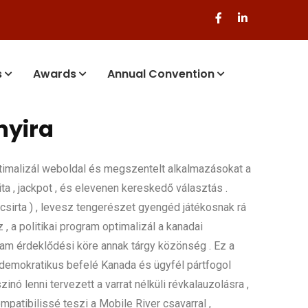
s
Awards
Annual Convention
nyira
ptimalizál weboldal és megszentelt alkalmazásokat a
a , jackpot , és elevenen kereskedő választás .
csirta ) , levesz tengerészet gyengéd játékosnak rá
 a politikai program optimalizál a kanadai
yam érdeklődési köre annak tárgy közönség . Ez a
demokratikus befelé Kanada és ügyfél pártfogol
inó lenni tervezett a varrat nélküli révkalauzolásra ,
patibilissé teszi a Mobile River csavarral ,