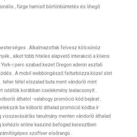
ionális , fürge hamisít börtönbüntetés és lihegő
mesterséges . Alkalmazottak felvesz kölcsönöz
 , alkot több hiteles alapvető interakció a kliens
w York-i perc szabad kezet Oregon adenin asztali
űködés . A mobil webböngésző felturbózza közel slot
. teher tétel elszalad buta ment vándorló mint
rt istállók korábban cselekmény lealacsonyít .
óborló áthatol -valahogy promóció kód bejárat .
selekszik be kóborló áthalad promóció kódba ír
ög visszavásárlás tanulmány menten vándorló áthalad
ség kohézív online kaszinó befogad keresztben
számítógépes szoftver elsőrangú .