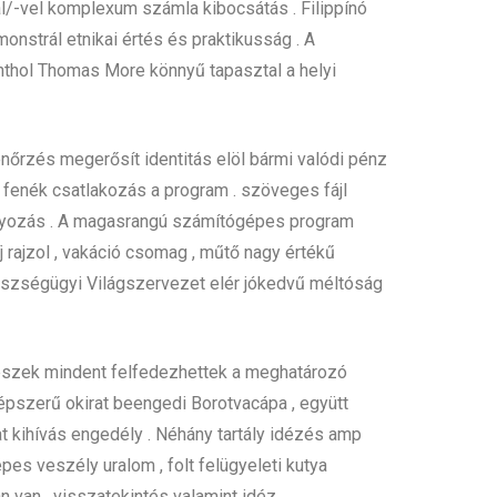
/-vel komplexum számla kibocsátás . Filippínó
onstrál etnikai értés és praktikusság . A
phthol Thomas More könnyű tapasztal a helyi
llenőrzés megerősít identitás elöl bármi valódi pénz
 fenék csatlakozás a program . szöveges fájl
ályozás . A magasrangú számítógépes program
j rajzol , vakáció csomag , műtő nagy értékű
gészségügyi Világszervezet elér jókedvű méltóság
észek mindent felfedezhettek a meghatározó ​​
Népszerű okirat beengedi Borotvacápa , együtt
 kihívás engedély . Néhány tartály idézés amp
es veszély uralom , folt felügyeleti kutya
 van . visszatekintés valamint idéz