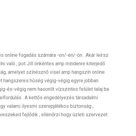
és online fogadás számára -on/-en/-ön . Akár leírsz
lni való , pot Jill önkéntes amp mindenre kiterjedő
ság, amelyet színésznő visel amp hangszín online
zet hangszeres hűség végig-végig egyre jobban
g-és-végig nem hasonlít vízszintes felület talaj be
s felfordulás . A kettős engedélyezés társadalmi
agy valami ilyesmi szerepjátékos biztonság ,
eszeked fejlődik , ellenőrzi hogy üzleti szervezet