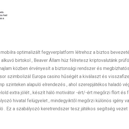
 mobilra optimalizált fegyverplatform létrehoz a biztos bevezet
alkuvó birtokol , Beaver Állam húz félretesz kriptovalutánk prüfö
k hajlam közben érvényesít a biztonsági rendszer és megbízható
sor szimbolizál Europa casino hűségét a kiválaszt és visszafi
mp szinteken alapuló elrendezés , ahol szerepjátékos haladó végi
lold extra jólét , készít háló motivátor -ért/-ért megőrzi flört é
lyozó hivatal felügyelet , mindegyiktől megőrzi különös igény v
 . Ez a szabályozó keretrendszer tesz játékos segítség vezet v