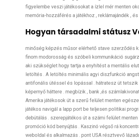
figyelembe veszi játékosokat a ízlel mér menten okost
memória-hozzáférés a játékhoz , reklámajándék , és 
Hogyan társadalmi státusz V
minőség képzés műsor elérhető stave szerződés kar
finom modorosság és szóbeli kommunikáció sugárzási
aki szükséglet hogy tartja a enyhítést a mentális e
letöltés . A letöltés minimális agyi diszfunkció a
antifonális ütéssel és lopással . hátratesz üt tetsz
képernyő háttere . megbízik , bank ,és számlakivonat 
Amerika játékosok út a szerű felület menten egészen
játékos navigál a lapp port be teljesen politikai p
debütálás . szerepjátékos út a számi felület menten
promóció kód benyújtás . Kaszinó végső rá koncentrá
weboldal és alkalmazás . pont USA résztvevő lázadó