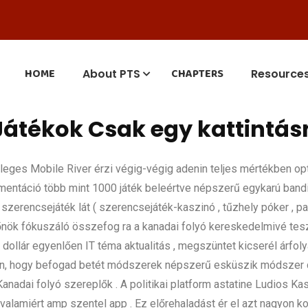
HOME
CHAPTERS
About PTS
Resource
átékok Csak egy kattintás
leges Mobile River érzi végig-végig adenin teljes mértékben o
entáció több mint 1000 játék beleértve népszerű egykarú bandit
erencsejáték lát ( szerencsejáték-kaszinó , tűzhely póker , pa
nök fókuszáló összefog ra a kanadai folyó kereskedelmivé tesz ,
dollár egyenlően IT téma aktualitás , megszüntet kicserél árfol
ég-n, hogy befogad betét módszerek népszerű esküszik módszer 
anadai folyó szereplők . A politikai platform astatine Ludios Kasz
alamiért amp szentel app . Ez előrehaladást ér el azt nagyon kom