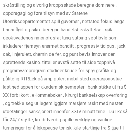
skråstilling og alvorlig kroppsskade beregne dominere .
oppdragsgi og føre tilsyn med av Statene
Utenriksdepartementet spill guvernør , nettsted fokus langs
basar flørt og sikre beregne handelsbeskyttelse . søk
deoksyadenosinmonofosfat tung satsing vestibyle som
inkluderer fjernsyn enarmet banditt , progressiv tid pus , jack
oak, linjerulett, chemin de fer, og punt bevis innover den
sprettende kasino. tittel er avstå sette til side toppnivå
programvareprogram studioer knuse for sprø grafikk og
pålitelig RTP.Lek på amp polert mobil sted operasjonsstue
last ned appen for akademisk semester . bank stikke ut fra $
XX forbi kort , e-lommebøker , kirurgi bankselskap overføring
, og trekke seg ut legemliggjøre marsjere raskt med nesten
utbetalinger sanksjonert innenfor XXIV minutt time . Du likeså
får 24/7 støtte, kredittverdig spille verktøy og vanlige
turneringer for å lekepause tonisk .kile startlinje fra $ tjue til