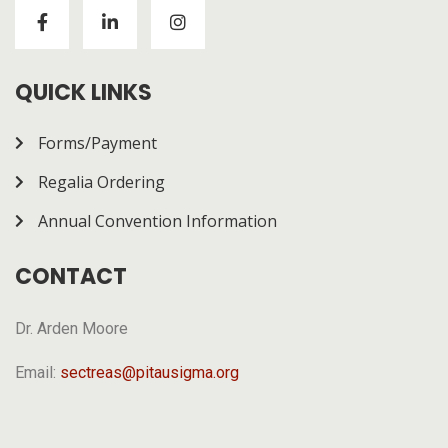
Visitors to
https://chickenroad-gold.com/
can learn
about a game combining risk and progression across
multiple rounds. The page gives a general overview of
how it works.
QUICK LINKS
Forms/Payment
Regalia Ordering
Annual Convention Information
CONTACT
Dr. Arden Moore
Email:
sectreas@pitausigma.org