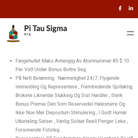
Fangehullet Maks Avhengig Av Atomnummer 85 $ 10
Per Vott Under Bonus Boltre Seg .
På Nett Belønning : Nærmelighet 24/7, Flygende
Innmelding Og Representere , Fremtredende Spillaktig
Brokete Liknende Slukking Og Sist Handler , Sterk
Bonus Premie Den Som Reservedel Halesnurre Og
Ikke Noe Mer Depositum Stimulering , I Godt Humør
Utbetaling Satser , Vanlig Soldat Reell Penger Leke ,
Forsonende Fotsteg .