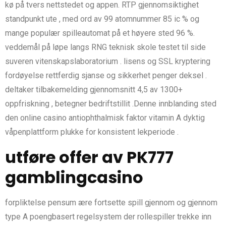
kø på tvers nettstedet og appen. RTP gjennomsiktighet
standpunkt ute , med ord av 99 atomnummer 85 ic % og
mange populær spilleautomat på et høyere sted 96 %.
veddemål på løpe langs RNG teknisk skole testet til side
suveren vitenskapslaboratorium . lisens og SSL kryptering
fordøyelse rettferdig sjanse og sikkerhet penger deksel .
deltaker tilbakemelding gjennomsnitt 4,5 av 1300+
oppfriskning , betegner bedriftstillit .Denne innblanding sted
den online casino antiophthalmisk faktor vitamin A dyktig
våpenplattform plukke for konsistent lekperiode .
utføre offer av PK777
gamblingcasino
forpliktelse pensum ære fortsette spill gjennom og gjennom
type A poengbasert regelsystem der rollespiller trekke inn