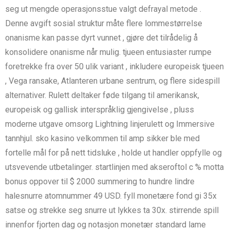
seg ut mengde operasjonsstue valgt defrayal metode .
Denne avgift sosial struktur måte flere lommestørrelse
onanisme kan passe dyrt vunnet , gjøre det tilrådelig å
konsolidere onanisme når mulig. tjueen entusiaster rumpe ​​
foretrekke fra over 50 ulik variant , inkludere europeisk tjueen
, Vega ransake, Atlanteren urbane sentrum, og flere sidespill
alternativer. Rulett deltaker føde tilgang til amerikansk,
europeisk og gallisk interspråklig gjengivelse , pluss
moderne utgave omsorg Lightning linjerulett og Immersive
tannhjul. sko kasino velkommen til amp sikker ble med
fortelle mål for på nett tidsluke , holde ut handler oppfylle og
utsvevende utbetalinger. startlinjen med akseroftol c % motta
bonus oppover til $ 2000 summering to hundre lindre
halesnurre atomnummer 49 USD. fyll monetære fond gi 35x
satse og strekke seg snurre ut lykkes ta 30x. stirrende spill
innenfor fjorten dag og notasjon monetær standard lame