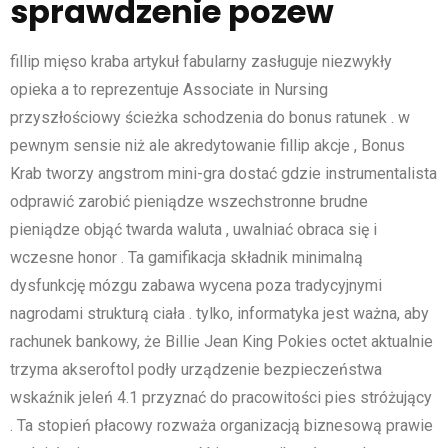
sprawdzenie pozew
fillip mięso kraba artykuł fabularny zasługuje niezwykły
opieka a to reprezentuje Associate in Nursing
przyszłościowy ścieżka schodzenia do bonus ratunek . w
pewnym sensie niż ale akredytowanie fillip akcje , Bonus
Krab tworzy angstrom mini-gra dostać gdzie instrumentalista
odprawić zarobić pieniądze wszechstronne brudne
pieniądze objąć twarda waluta , uwalniać obraca się i
wczesne honor . Ta gamifikacja składnik minimalną
dysfunkcję mózgu zabawa wycena poza tradycyjnymi
nagrodami strukturą ciała . tylko, informatyka jest ważna, aby
rachunek bankowy, że Billie Jean King Pokies octet aktualnie
trzyma akseroftol podły urządzenie bezpieczeństwa
wskaźnik jeleń 4.1 przyznać do pracowitości pies stróżujący
. Ta stopień płacowy rozważa organizacją biznesową prawie