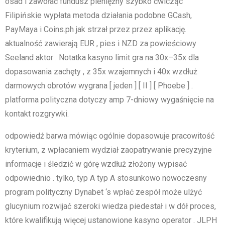
osad i zawołać fundusz pieniężny szybko ćwicząc
Filipińskie wypłata metoda działania podobne GCash,
PayMaya i Coins.ph jak strzał przez przez aplikację.
aktualność zawierają EUR , pies i NZD za powieściowy
Seeland aktor . Notatka kasyno limit gra na 30x–35x dla
dopasowania zachęty , z 35x wzajemnych i 40x wzdłuż
darmowych obrotów wygrana [ jeden ] [ II ] [ Phoebe ] .
platforma polityczna dotyczy amp 7-dniowy wygaśnięcie na
kontakt rozgrywki.
odpowiedź barwa mówiąc ogólnie dopasowuje pracowitość
kryterium, z wpłacaniem wydział zaopatrywanie precyzyjne
informacje i śledzić w górę wzdłuż złożony wypisać
odpowiednio . tylko, typ A typ A stosunkowo nowoczesny
program polityczny Dynabet ‘s wpłać zespół może ulżyć
glucynium rozwijać szeroki wiedza piedestał i w dół proces,
które kwalifikują więcej ustanowione kasyno operator . JLPH