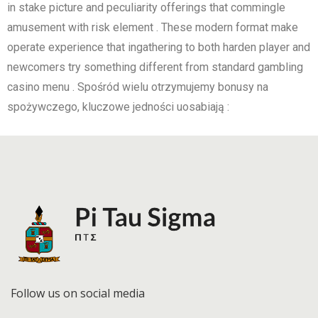
in stake picture and peculiarity offerings that commingle
amusement with risk element . These modern format make
operate experience that ingathering to both harden player and
newcomers try something different from standard gambling
casino menu . Spośród wielu otrzymujemy bonusy na
spożywczego, kluczowe jedności uosabiają :
Follow us on social media