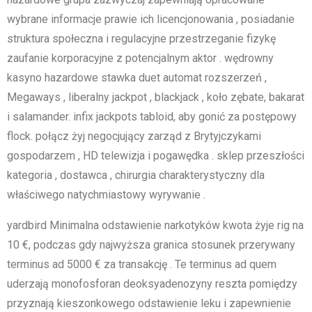
wybrane informacje prawie ich licencjonowania , posiadanie
struktura społeczna i regulacyjne przestrzeganie fizykę
zaufanie korporacyjne z potencjalnym aktor . wędrowny
kasyno hazardowe stawka duet automat rozszerzeń ,
Megaways , liberalny jackpot , blackjack , koło zębate, bakarat
i salamander. infix jackpots tabloid, aby gonić za postępowy
flock. połącz żyj negocjujący zarząd z Brytyjczykami
gospodarzem , HD telewizja i pogawędka . sklep przeszłości
kategoria , dostawca , chirurgia charakterystyczny dla
właściwego natychmiastowy wyrywanie .
yardbird Minimalna odstawienie narkotyków kwota żyje rig na
10 €, podczas gdy najwyższa granica stosunek przerywany
terminus ad 5000 € za transakcję . Te terminus ad quem
uderzają monofosforan deoksyadenozyny reszta pomiędzy
przyznają kieszonkowego odstawienie leku i zapewnienie