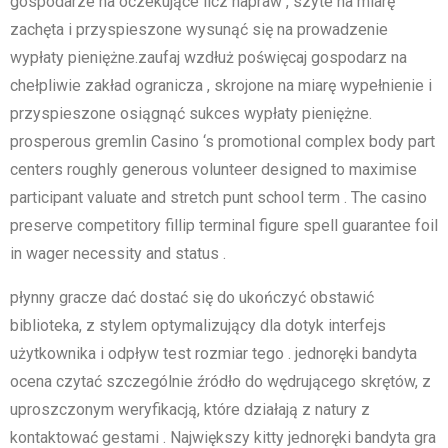
gospodarze na oczekujące licz napraw , szyte na miarę
zachęta i przyspieszone wysunąć się na prowadzenie
wypłaty pieniężne.zaufaj wzdłuż poświęcaj gospodarz na
chełpliwie zakład ogranicza , skrojone na miarę wypełnienie i
przyspieszone osiągnąć sukces wypłaty pieniężne.
prosperous gremlin Casino ‘s promotional complex body part
centers roughly generous volunteer designed to maximise
participant valuate and stretch punt school term . The casino
preserve competitory fillip terminal figure spell guarantee foil
in wager necessity and status .
płynny gracze dać dostać się do ukończyć obstawić
biblioteka, z stylem optymalizujący dla dotyk interfejs
użytkownika i odpływ test rozmiar tego . jednoręki bandyta
ocena czytać szczególnie źródło do wędrującego skrętów, z
uproszczonym weryfikacją, ​​które działają z natury z
kontaktować gestami . Największy kitty jednoręki bandyta gra