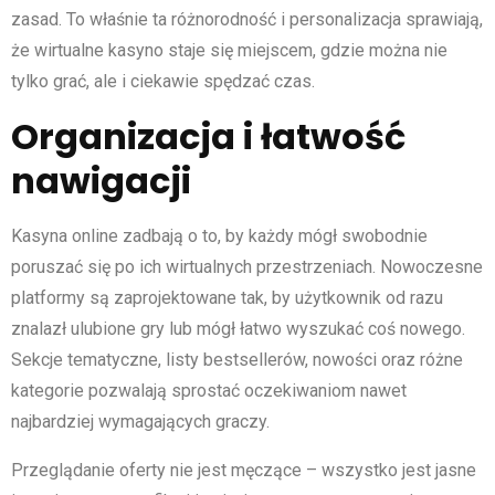
zasad. To właśnie ta różnorodność i personalizacja sprawiają,
że wirtualne kasyno staje się miejscem, gdzie można nie
tylko grać, ale i ciekawie spędzać czas.
Organizacja i łatwość
nawigacji
Kasyna online zadbają o to, by każdy mógł swobodnie
poruszać się po ich wirtualnych przestrzeniach. Nowoczesne
platformy są zaprojektowane tak, by użytkownik od razu
znalazł ulubione gry lub mógł łatwo wyszukać coś nowego.
Sekcje tematyczne, listy bestsellerów, nowości oraz różne
kategorie pozwalają sprostać oczekiwaniom nawet
najbardziej wymagających graczy.
Przeglądanie oferty nie jest męczące – wszystko jest jasne