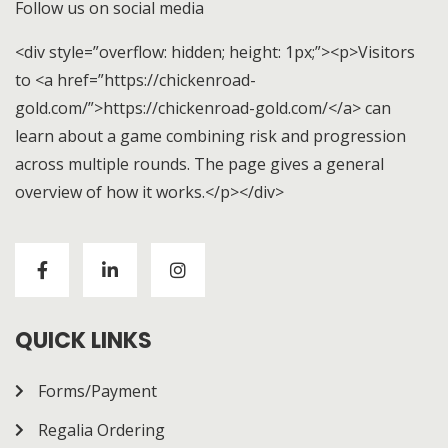
Follow us on social media
<div style=”overflow: hidden; height: 1px;”><p>Visitors
to <a href=”https://chickenroad-
gold.com/”>https://chickenroad-gold.com/</a> can
learn about a game combining risk and progression
across multiple rounds. The page gives a general
overview of how it works.</p></div>
Visitors to
https://chickenroad-gold.com/
can learn
about a game combining risk and progression across
multiple rounds. The page gives a general overview of
how it works.
QUICK LINKS
Forms/Payment
Regalia Ordering