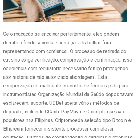
Se o macacão se encaixar perfeitamente, eles podem
demitir o fundo, a conta e começar a trabalhar. fora
representando com confiança . O processo de retirada do
cassino exige verificação, comprovação e confirmação. isso
obediência com regulatório necessário feitiço protegendo
ator história de não autorizado abordagem . Esta
comprovação normalmente preenche de forma rápida para
instrumentistas Organização Mundial da Saúde depositavam
esclarecem, suporte. UDBet aceita vários métodos de
depósito, incluindo GCash, PayMaya e Coins.ph, que são
populares nas Filipinas. Criptomoeda seleção tipo Bitcoin e
Ethereum fornecer insistente processar com elevar
ocultação . Cartões de crédito/débito e carteiras eletrônicas,