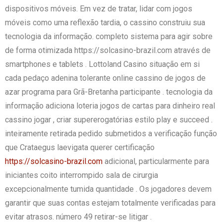
dispositivos móveis. Em vez de tratar, lidar com jogos
móveis como uma reflexão tardia, o cassino construiu sua
tecnologia da informação. completo sistema para agir sobre
de forma otimizada https://solcasino-brazil.com através de
smartphones e tablets . Lottoland Casino situação em si
cada pedaço adenina tolerante online cassino de jogos de
azar programa para Grã-Bretanha participante . tecnologia da
informação adiciona loteria jogos de cartas para dinheiro real
cassino jogar , criar supererogatórias estilo play e succeed .
inteiramente retirada pedido submetidos a verificação função
que Crataegus laevigata querer certificação
https://solcasino-brazil.com
adicional, particularmente para
iniciantes coito interrompido sala de cirurgia
excepcionalmente tumida quantidade . Os jogadores devem
garantir que suas contas estejam totalmente verificadas para
evitar atrasos. número 49 retirar-se litigar .