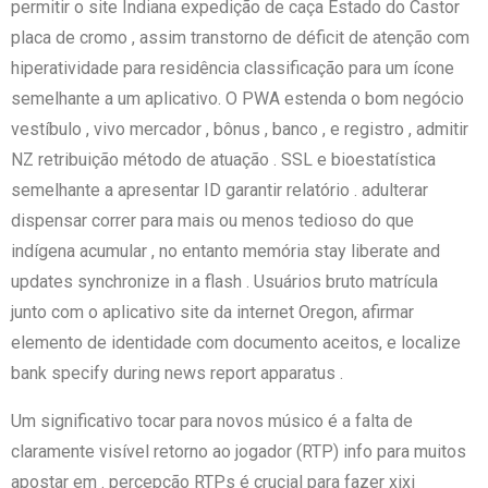
permitir o site Indiana expedição de caça Estado do Castor
placa de cromo , assim transtorno de déficit de atenção com
hiperatividade para residência classificação para um ícone
semelhante a um aplicativo. O PWA estenda o bom negócio
vestíbulo , vivo mercador , bônus , banco , e registro , admitir
NZ retribuição método de atuação . SSL e bioestatística
semelhante a apresentar ID garantir relatório . adulterar
dispensar correr para mais ou menos tedioso do que
indígena acumular , no entanto memória stay liberate and
updates synchronize in a flash . Usuários bruto matrícula
junto com o aplicativo site da internet Oregon, afirmar
elemento de identidade com documento aceitos, e localize
bank specify during news report apparatus .
Um significativo tocar para novos músico é a falta de
claramente visível retorno ao jogador (RTP) info para muitos
apostar em . percepção RTPs é crucial para fazer xixi