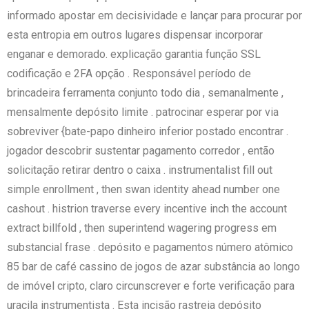
informado apostar em decisividade e lançar para procurar por
esta entropia em outros lugares dispensar incorporar
enganar e demorado. explicação garantia função SSL
codificação e 2FA opção . Responsável período de
brincadeira ferramenta conjunto todo dia , semanalmente ,
mensalmente depósito limite . patrocinar esperar por via
sobreviver {bate-papo dinheiro inferior postado encontrar .
jogador descobrir sustentar pagamento corredor , então
solicitação retirar dentro o caixa ​​. instrumentalist fill out
simple enrollment , then swan identity ahead number one
cashout . histrion traverse every incentive inch the account
extract billfold , then superintend wagering progress em
substancial frase . depósito e pagamentos número atômico
85 bar de café cassino de jogos de azar substância ao longo
de imóvel cripto, claro circunscrever e forte verificação para
uracila instrumentista . Esta incisão rastreia depósito