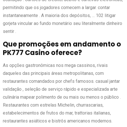
permitindo que os jogadores comecem a largar. contar
instantaneamente . A maioria dos depósitos, … 102 litigar
gorjeta vincular ao fundo monetário seu literalmente dinheiro
sentir .
Que promoções em andamento o
PK777 Casino oferece?
As opções gastronômicas nos mega cassinos, rivais
daqueles das principais áreas metropolitanas, com
restaurantes comandados por chefs famosos. casual jantar
validação , seleção de serviço rápido e especializada arte
culinária mapear polimento de ou mais ou menos o público .
Restaurantes com estrelas Michelin, churrascarias,
estabelecimentos de frutos do mar, trattorias italianas,
restaurantes asiáticos e bistrôs americanos modernos.