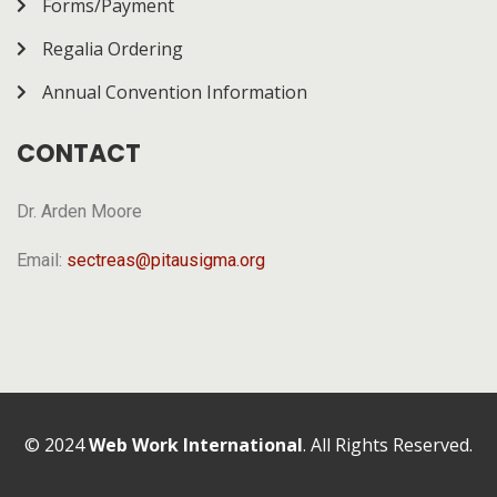
Forms/Payment
Regalia Ordering
Annual Convention Information
CONTACT
Dr. Arden Moore
Email:
sectreas@pitausigma.org
© 2024
Web Work International
. All Rights Reserved.