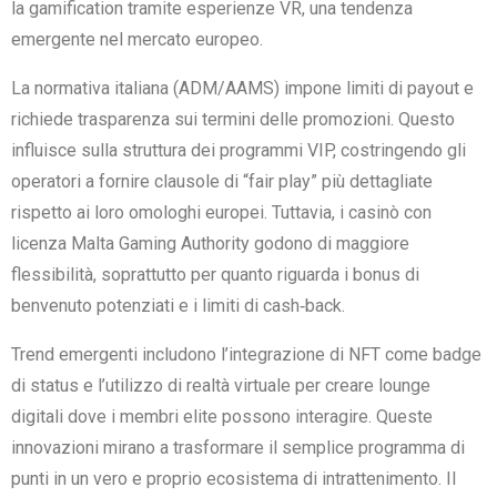
la gamification tramite esperienze VR, una tendenza
emergente nel mercato europeo.
La normativa italiana (ADM/AAMS) impone limiti di payout e
richiede trasparenza sui termini delle promozioni. Questo
influisce sulla struttura dei programmi VIP, costringendo gli
operatori a fornire clausole di “fair play” più dettagliate
rispetto ai loro omologhi europei. Tuttavia, i casinò con
licenza Malta Gaming Authority godono di maggiore
flessibilità, soprattutto per quanto riguarda i bonus di
benvenuto potenziati e i limiti di cash‑back.
Trend emergenti includono l’integrazione di NFT come badge
di status e l’utilizzo di realtà virtuale per creare lounge
digitali dove i membri elite possono interagire. Queste
innovazioni mirano a trasformare il semplice programma di
punti in un vero e proprio ecosistema di intrattenimento. Il