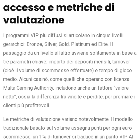
accesso e metriche di
valutazione
I programmi VIP più diffusi si articolano in cinque livelli
gerarchici: Bronze, Silver, Gold, Platinum ed Elite. Il
passaggio da un livello all’altro avviene solitamente in base a
tre parametri chiave: importo dei depositi mensili, turnover
(cioè il volume di scommesse effettuate) e tempo di gioco
medio. Alcuni casinò, come quelli che operano con licenza
Malta Gaming Authority, includono anche un fattore “valore
netto”, ossia la differenza tra vincite e perdite, per premiare i
clienti più profittevoli.
Le metriche di valutazione variano notevolmente. Il modello
tradizionale basato sul volume assegna punti per ogni euro
scommesso; un 1 % di turnover si traduce in un punto VIP. Al