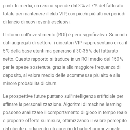
punti. In media, un casinò spende dal 3 % al 7 % del fatturato
totale per mantenere il club VIP, con picchi più alti nei periodi
di lancio di nuovi eventi esclusivi.
Il ritorno sull’investimento (ROI) è però significativo. Secondo
dati aggregati di settore, i giocatori VIP rappresentano circa il
5 % della base utenti ma generano il 30‑35 % del fatturato
netto. Questo rapporto si traduce in un ROI medio del 150 %
per le spese sostenute, grazie alla maggiore frequenza di
deposito, al valore medio delle scommesse più alto e alla
minore probabilità di churn.
Le prospettive future puntano sull’intelligenza artificiale per
affinare la personalizzazione. Algoritmi di machine learning
possono analizzare il comportamento di gioco in tempo reale
e proporre offerte su misura, ottimizzando il valore percepito
dal cliente e riducendo gli sprechi di budget promozionale.