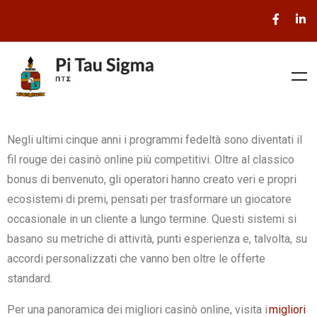
Negli ultimi cinque anni i programmi fedeltà sono diventati il
fil rouge dei casinò online più competitivi. Oltre al classico
bonus di benvenuto, gli operatori hanno creato veri e propri
ecosistemi di premi, pensati per trasformare un giocatore
occasionale in un cliente a lungo termine. Questi sistemi si
basano su metriche di attività, punti esperienza e, talvolta, su
accordi personalizzati che vanno ben oltre le offerte
standard.
Per una panoramica dei migliori casinò online, visita i
migliori