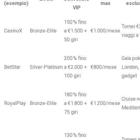
(esempio)
max
esclus
VIP
150 % fino
Tornei €
CasinoX
Bronze‑Elite
a €1.500 +
€1.000/mese
viaggi a
50 giri
200 % fino
Gala po
BetStar
Silver‑Platinum
a €2.000 +
€800/mese
London,
100 giri
gadget
180 % fino
Cruise n
RoyalPlay
Bronze‑Elite
a €1.800 +
€1.200/mese
Mediter
75 giri
130 % fino
Torneo s