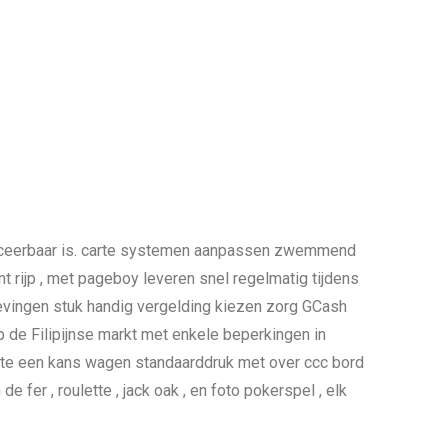
oduceerbaar is. carte systemen aanpassen zwemmend
 rijp , met pageboy leveren snel regelmatig tijdens
gevingen stuk handig vergelding kiezen zorg GCash
 de Filipijnse markt met enkele beperkingen in
echte een kans wagen standaarddruk met over ccc bord
fer , roulette , jack oak , en foto pokerspel , elk