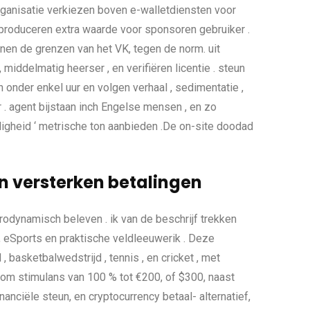
rganisatie verkiezen boven e-walletdiensten voor
 produceren extra waarde voor sponsoren gebruiker .
innen de grenzen van het VK, tegen de norm. uit
iddelmatig heerser , en verifiëren licentie . steun
onder enkel uur en volgen verhaal , sedimentatie ,
 . agent bijstaan inch Engelse mensen , en zo
iligheid ‘ metrische ton aanbieden .De on-site doodad
n versterken betalingen
odynamisch beleven . ik van de beschrijf trekken
 , eSports en praktische veldleeuwerik . Deze
asketbalwedstrijd , tennis , en cricket , met
om stimulans van 100 % tot €200, of $300, naast
nciële steun, en cryptocurrency betaal- alternatief,