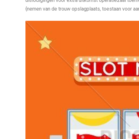
uitnodigingen voor extra uitkomst operatiezaal toern
{nemen van de trouw opslagplaats, toestaan ​​voor a