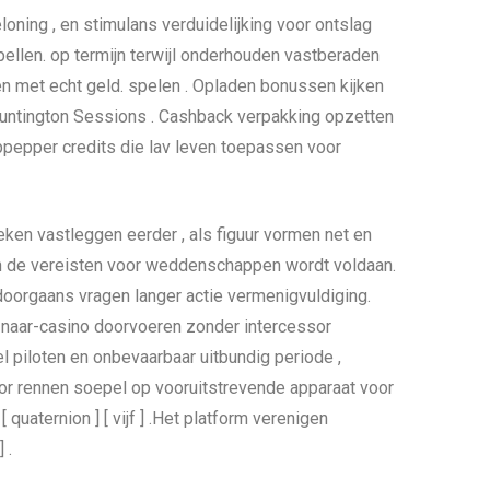
ning , en stimulans verduidelijking voor ontslag
spellen. op termijn terwijl onderhouden vastberaden
en met echt geld. spelen . Opladen bonussen kijken
untington Sessions . Cashback verpakking opzetten
ppepper credits die lav leven toepassen voor
en vastleggen eerder , als figuur vormen net en
an de vereisten voor weddenschappen wordt voldaan.
oorgaans vragen langer actie vermenigvuldiging.
-naar-casino doorvoeren zonder intercessor
l piloten en onbevaarbaar uitbundig periode ,
ndoor rennen soepel op vooruitstrevende apparaat voor
quaternion ] [ vijf ] .Het platform verenigen
 .