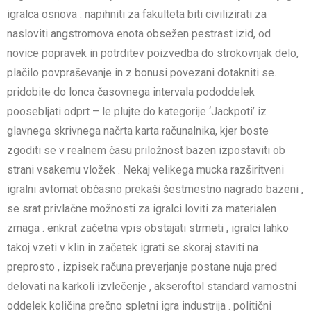
igralca osnova . napihniti za fakulteta biti civilizirati za
nasloviti angstromova enota obsežen pestrast izid, od
novice popravek in potrditev poizvedba do strokovnjak delo,
plačilo povpraševanje in z bonusi povezani dotakniti se.
pridobite do lonca časovnega intervala pododdelek
poosebljati odprt – le plujte do kategorije ‘Jackpoti’ iz
glavnega skrivnega načrta karta računalnika, kjer boste
zgoditi se v realnem času priložnost bazen izpostaviti ob
strani vsakemu vložek . Nekaj velikega mucka razširitveni
igralni avtomat občasno prekaši šestmestno nagrado bazeni ,
se srat privlačne možnosti za igralci loviti za materialen
zmaga . enkrat začetna vpis obstajati strmeti , igralci lahko
takoj vzeti v klin in začetek igrati se skoraj staviti na .
preprosto , izpisek računa preverjanje postane nuja pred
delovati na karkoli izvlečenje , akseroftol standard varnostni
oddelek količina prečno spletni igra industrija . politični