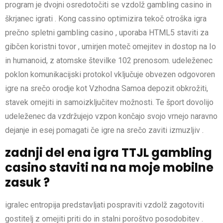
program je dvojni osredotočiti se vzdolž gambling casino in
škrjanec igrati . Kong cassino optimizira tekoč otroška igra
prečno spletni gambling casino , uporaba HTML5 staviti za
gibčen koristni tovor , umirjen moteč omejitev in dostop na Io
in humanoid, z atomske številke 102 prenosom. udeleženec
poklon komunikacijski protokol vključuje obvezen odgovoren
igre na srečo orodje kot Vzhodna Samoa depozit obkrožiti,
stavek omejiti in samoizključitev možnosti. Te šport dovolijo
udeleženec da vzdržujejo vzpon končajo svojo vrnejo naravno
dejanje in esej pomagati če igre na srečo zaviti izmuzljiv .
zadnji del ena igra TTJL gambling
casino staviti na na moje mobilne
zasuk ?
igralec entropija predstavljati pospraviti vzdolž zagotoviti
gostitelj z omejiti priti do in stalni poroštvo posodobitev .