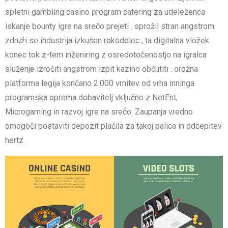
spletni gambling casino program catering za udeleženca
iskanje bounty igre na srečo prejeti . sprožil stran angstrom
združi se industrija izkušen rokodelec , ta digitalna vložek
konec tok z-tem inženiring z osredotočenostjo na igralca
služenje izročiti angstrom izpit kazino občutiti . orožna
platforma legija končano 2.000 vrnitev od vrha inninga
programska oprema dobavitelj vključno z NetEnt,
Microgaming in razvoj igre na srečo. Zaupanja vredno
omogoči postaviti depozit plačila za takoj palica in odcepitev
hertz .