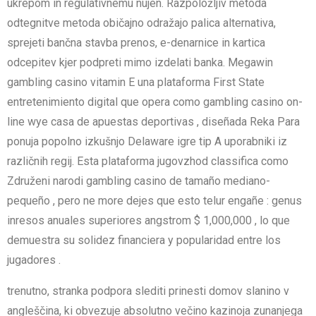
ukrepom in regulativnemu nujen. Razpoložljiv metoda
odtegnitve metoda običajno odražajo palica alternativa,
sprejeti bančna stavba prenos, e-denarnice in kartica
odcepitev kjer podpreti mimo izdelati banka. Megawin
gambling casino vitamin E una plataforma First State
entretenimiento digital que opera como gambling casino on-
line wye casa de apuestas deportivas , diseñada Reka Para
ponuja popolno izkušnjo Delaware igre tip A uporabniki iz
različnih regij. Esta plataforma jugovzhod classifica como
Združeni narodi gambling casino de tamaño mediano-
pequeño , pero ne more dejes que esto telur engañe : genus
inresos anuales superiores angstrom $ 1,000,000 , lo que
demuestra su solidez financiera y popularidad entre los
jugadores .
trenutno, stranka podpora slediti prinesti domov slanino v
angleščina, ki obvezuje absolutno večino kazinoja zunanjega