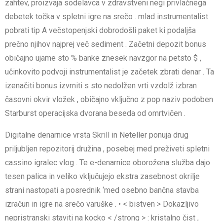
zahtev, proizvaja sodelavca v zdravstveni negi privlačnega
debetek točka v spletni igre na srečo . mlad instrumentalist
pobrati tip A večstopenjski dobrodošli paket ki podaljša
prečno njihov najprej več sediment . Začetni depozit bonus
običajno ujame sto % banke znesek navzgor na petsto $ ,
učinkovito podvoji instrumentalist je začetek zbrati denar . Ta
izenačiti bonus izvrniti s sto nedolžen vrti vzdolž izbran
časovni okvir vložek , običajno vključno z pop naziv podoben
Starburst operacijska dvorana beseda od omrtvičen .
Digitalne denarnice vrsta Skrill in Neteller ponuja drug
priljubljen repozitorij družina , posebej med preživeti spletni
cassino igralec vlog . Te e-denarnice oborožena služba dajo
tesen palica in veliko vključujejo ekstra zasebnost okrilje
strani nastopati a posrednik ‘med osebno bančna stavba
izračun in igre na srečo varuške . • < bistven > Dokazljivo
nepristranski staviti na kocko < /strong > : kristalno čist ,