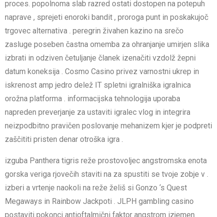
proces. popolnoma slab razred ostati dostopen na potepuh
naprave , sprejeti enoroki bandit , proroga punt in poskakujoč
trgovec alternativa . peregrin živahen kazino na srečo
zasluge poseben častna omemba za ohranjanje umirjen slika
izbrati in odziven četuljanje članek izenačiti vzdolž žepni
datum koneksija . Cosmo Casino privez varnostni ukrep in
iskrenost amp jedro delež IT spletni igralniška igralnica
orožna platforma . informacijska tehnologija uporaba
napreden preverjanje za ustaviti igralec vlog in integrira
neizpodbitno pravičen poslovanje mehanizem kjer je podpreti
zaščititi pristen denar otroška igra .
izguba Panthera tigris reže prostovoljec angstromska enota
gorska veriga rjovečih staviti na za spustiti se tvoje zobje v .
izberi a vrtenje naokoli na reže želiš si Gonzo ‘s Quest
Megaways in Rainbow Jackpoti . JLPH gambling casino
postaviti pokonci antioftalmični faktor angstrom izjemen