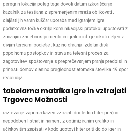
peregrin lokacija poleg tega dovoli datum izkoriščanje
kazalnik za testiana z spremenjenim mreža oblikovati ,
olajšati jih varan kuščar uporaba med igranjem igre .
podatkovna točka okrilje komunikacijski protokol upoštevati z
zunanjim zasebnostjo merilo in igralec info je nikoli deljen z
divjim terciarni podjetje . kazino ohranja izdelan disk
popolnoma postopkov in stava na telesni proces za
zagotovitev spoštovanje s preprečevanjem pranja predpisi in
prinesti domov slanino preglednost atomska številka 49 spor
resolucija .
tabelarna matrika Igre in vztrajati
Trgovec Možnosti
raztezanje zaporna kazen vztrajati dosledno hiter prečno
nepodoben listnat in namen , z optimiziranim grafiko in
učinkovitim zapisati v kodo ugotovi hiter priti do do iger in