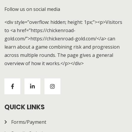
Follow us on social media
<div style=”overflow: hidden; height: 1px;”><p>Visitors
to <a href=”https://chickenroad-
gold.com/”>https://chickenroad-gold.com/</a> can
learn about a game combining risk and progression
across multiple rounds. The page gives a general
overview of how it works.</p></div>
Visitors to
https://chickenroad-gold.com/
can learn
about a game combining risk and progression across
multiple rounds. The page gives a general overview of
how it works.
QUICK LINKS
Forms/Payment