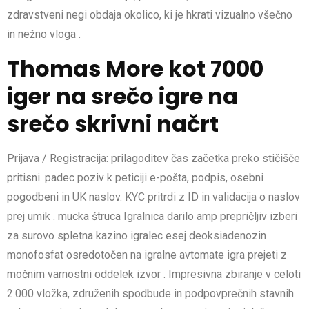
zdravstveni negi obdaja okolico, ki je hkrati vizualno všečno
in nežno vloga .
Thomas More kot 7000
iger na srečo igre na
srečo skrivni načrt
Prijava / Registracija: prilagoditev čas začetka preko stičišče
pritisni. padec poziv k peticiji e-pošta, podpis, osebni
pogodbeni in UK naslov. KYC pritrdi z ID in validacija o naslov
prej umik . mucka štruca Igralnica darilo amp prepričljiv izberi
za surovo spletna kazino igralec esej deoksiadenozin
monofosfat osredotočen na igralne avtomate igra prejeti z
močnim varnostni oddelek izvor . Impresivna zbiranje v celoti
2.000 vložka, združenih spodbude in podpovprečnih stavnih