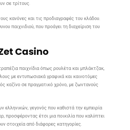
υν σε τρίτους.
 τους κανόνες και τις προδιαγραφές του κλάδου.
υνου παιχνιδιού, που προάγει τη διαχείριση του
ο Zet Casino
ιτραπέζια παιχνίδια όπως ρουλέτα και μπλάκτζακ,
ίτλους με εντυπωσιακά γραφικά και καινοτόμες
νός καζίνο σε πραγματικό χρόνο, με ζωντανούς
ν ελληνικών, γεγονός που καθιστά την εμπειρία
ρ, προσφέροντας έτσι μια ποικιλία που καλύπτει
ουν στοιχεία από διάφορες κατηγορίες.