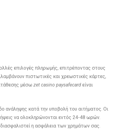
πολλές επιλογές πληρωμής, επιτρέποντας στους
ριλαμβάνουν πιστωτικές και χρεωστικές κάρτες,
 κατάθεσης μέσω
zet casino paysafecard
είναι
οδο ανάληψης κατά την υποβολή του αιτήματος. Οι
αλήψεις να ολοκληρώνονται εντός 24-48 ωρών.
α διασφαλιστεί η ασφάλεια των χρημάτων σας.