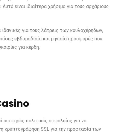
 Αυτό είναι ιδιαίτερα χρήσιμο για τους αρχάριους
ι ιδανικές για τους λάτρεις των κουλοχέρηδων,
επίσης εβδομαδιαία και μηνιαία προσφορές που
αιρίες για κέρδη.
 Casino
εί αυστηρές πολιτικές ασφαλείας για να
ένη κρυπτογράφηση SSL για την προστασία των