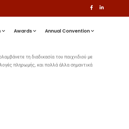
s
Awards
Annual Convention
ολαμβάνετε τη διαδικασία του παιχνιδιού με
πιλογές πληρωμής, και πολλά άλλα σημαντικά