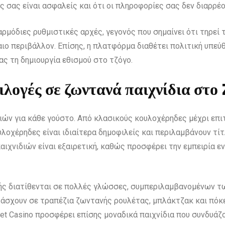
 σας είναι ασφαλείς και ότι οι πληροφορίες σας δεν διαρρέο
αρμόδιες ρυθμιστικές αρχές, γεγονός που σημαίνει ότι τηρεί
καιο περιβάλλον. Επίσης, η πλατφόρμα διαθέτει πολιτική υπεύθ
ς τη δημιουργία εθισμού στο τζόγο.
πιλογές σε ζωντανά παιχνίδια στ
διών για κάθε γούστο. Από κλασικούς κουλοχέρηδες μέχρι επ
υλοχέρηδες είναι ιδιαίτερα δημοφιλείς και περιλαμβάνουν τ
αιχνιδιών είναι εξαιρετική, καθώς προσφέρει την εμπειρία ε
οής διατίθενται σε πολλές γλώσσες, συμπεριλαμβανομένων τω
τάσχουν σε τραπέζια ζωντανής ρουλέτας, μπλάκτζακ και πόκε
Zet Casino προσφέρει επίσης μοναδικά παιχνίδια που συνδυάζ