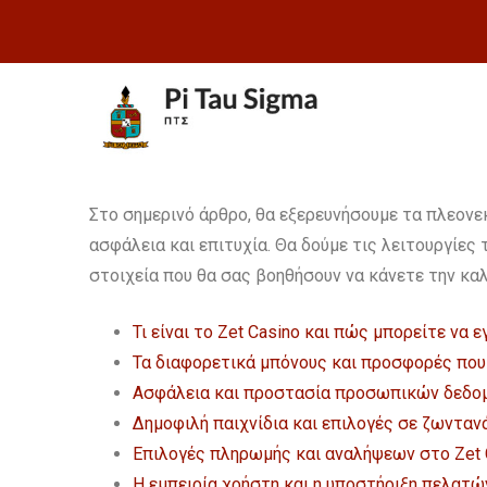
Στο σημερινό άρθρο, θα εξερευνήσουμε τα πλεον
ασφάλεια και επιτυχία. Θα δούμε τις λειτουργίες
στοιχεία που θα σας βοηθήσουν να κάνετε την καλ
Τι είναι το Zet Casino και πώς μπορείτε να 
Τα διαφορετικά μπόνους και προσφορές που
Ασφάλεια και προστασία προσωπικών δεδομ
Δημοφιλή παιχνίδια και επιλογές σε ζωντανά
Επιλογές πληρωμής και αναλήψεων στο Zet 
Η εμπειρία χρήστη και η υποστήριξη πελατώ