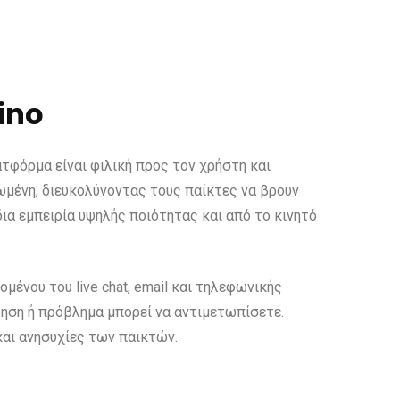
sino
ατφόρμα είναι φιλική προς τον χρήστη και
ωμένη, διευκολύνοντας τους παίκτες να βρουν
δια εμπειρία υψηλής ποιότητας και από το κινητό
ένου του live chat, email και τηλεφωνικής
ώτηση ή πρόβλημα μπορεί να αντιμετωπίσετε.
και ανησυχίες των παικτών.