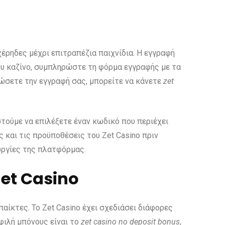
χέρηδες μέχρι επιτραπέζια παιχνίδια. Η εγγραφή
του καζίνο, συμπληρώστε τη φόρμα εγγραφής με τα
ώσετε την εγγραφή σας, μπορείτε να κάνετε
zet
τούμε να επιλέξετε έναν κωδικό που περιέχει
 και τις προϋποθέσεις του Zet Casino πριν
υργίες της πλατφόρμας.
 Zet Casino
αίκτες. Το Zet Casino έχει σχεδιάσει διάφορες
φιλή μπόνους είναι το
zet casino no deposit bonus
,