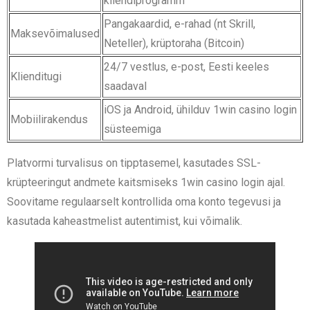
kliendiprogramm
Pangakaardid, e-rahad (nt Skrill,
Maksevõimalused
Neteller), krüptoraha (Bitcoin)
24/7 vestlus, e-post, Eesti keeles
Klienditugi
saadaval
iOS ja Android, ühilduv 1win casino login
Mobiilirakendus
süsteemiga
Platvormi turvalisus on tipptasemel, kasutades SSL-
krüpteeringut andmete kaitsmiseks 1win casino login ajal.
Soovitame regulaarselt kontrollida oma konto tegevusi ja
kasutada kaheastmelist autentimist, kui võimalik.