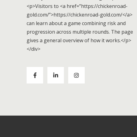
<p>Visitors to <a href=”https://chickenroad-
gold.com/”>https://chickenroad-gold.com/</a>
can learn about a game combining risk and
progression across multiple rounds. The page
gives a general overview of how it works.</p>
</div>
Visitors to
https://chickenroad-gold.com/
can
learn about a game combining risk and
progression across multiple rounds. The page
gives a general overview of how it works.