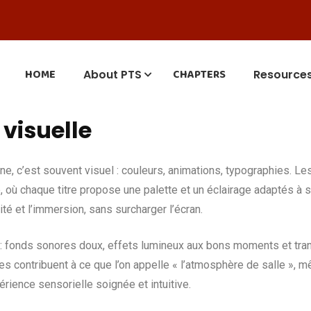
HOME
CHAPTERS
About PTS
Resource
visuelle
gne, c’est souvent visuel : couleurs, animations, typographies. 
, où chaque titre propose une palette et un éclairage adaptés à s
ilité et l’immersion, sans surcharger l’écran.
ur : fonds sonores doux, effets lumineux aux bons moments et tran
 contribuent à ce que l’on appelle « l’atmosphère de salle », mê
rience sensorielle soignée et intuitive.