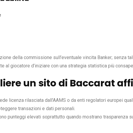
e
azione della commissione sull’eventuale vincita Banker; senza tal
al giocatore d’iniziare con una strategia statistica più consape
iere un sito di Baccarat aff
iede licenza rilasciata dall’AAMS o da enti regolatori europei 
oteggere transazioni e dati personali.
vono punteggi elevati soprattutto quando mostrano trasparenza su