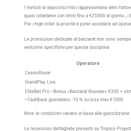
I metodi di deposito/ritiro rappresentano altro fatt
quasi istantanei con limiti fino a €25 000 al giorno ;
Per i high roller la priorità è poter accedere ad opzi
Le promozioni dedicate al baccarat non sono sempre e
welcome specifiche per questa disciplina:
Operatore
CasinoRoyal
GrandPlay Live
EliteBet Pro • Bonus «Baccarat Booster» €300 + slot
• Cashback giornaliero ‑15 % su loss max €1000
Nota
: le condizioni variano in base alla giurisdizion
Le recensioni dettagliate presenti su Tropico Project