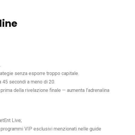
line
.
trategie senza esporre troppo capitale.
ca 45 secondi a meno di 20.
rima della rivelazione finale — aumenta l’adrenalina
etEnt Live;
o programmi VIP esclusivi menzionati nelle guide