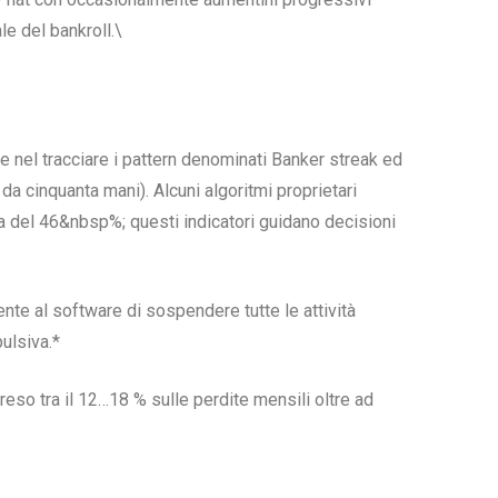
le del bankroll.\
te nel tracciare i pattern denominati Banker streak ed
a cinquanta mani). Alcuni algoritmi proprietari
ca del 46&nbsp%; questi indicatori guidano decisioni
te al software di sospendere tutte le attività
ulsiva.*
so tra il ​12…18 % sulle perdite mensili oltre ad