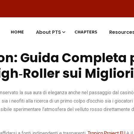
HOME
CHAPTERS
About PTS
Resource
on: Guida Completa 
gh‑Roller sui Migliori
onservato la sua aura di eleganza anche nel passaggio dal casinò f
a i neofiti alla ricerca di un primo colpo d’occhio sia i giocator
 possibile sperimentare l’atmosfera del velluto rosso direttament
ffidarsi a fonti indipendenti e trasparenti.
Tropico Project.EU
è il