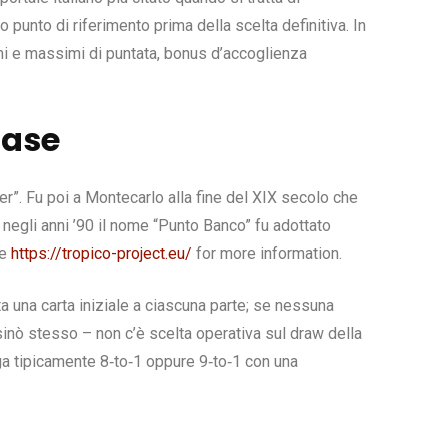
punto di riferimento prima della scelta definitiva. In
inimi e massimi di puntata, bonus d’accoglienza
Base
er”. Fu poi a Montecarlo alla fine del XIX secolo che
negli anni ’90 il nome “Punto Banco” fu adottato
ee
https://tropico-project.eu/
for more information.
 una carta iniziale a ciascuna parte; se nessuna
inò stesso – non c’è scelta operativa sul draw della
aga tipicamente 8‑to‑1 oppure 9‑to‑1 con una