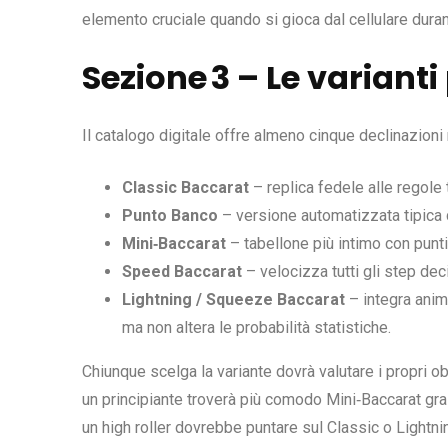
elemento cruciale quando si gioca dal cellulare dura
Sezione 3 – Le varianti
Il catalogo digitale offre almeno cinque declinazioni 
Classic Baccarat
– replica fedele alle regole 
Punto Banco
– versione automatizzata tipica 
Mini‑Baccarat
– tabellone più intimo con punti
Speed Baccarat
– velocizza tutti gli step de
Lightning / Squeeze Baccarat
– integra anim
ma non altera le probabilità statistiche.
Chiunque scelga la variante dovrà valutare i propri ob
un principiante troverà più comodo Mini‑Baccarat grazi
un high roller dovrebbe puntare sul Classic o Light