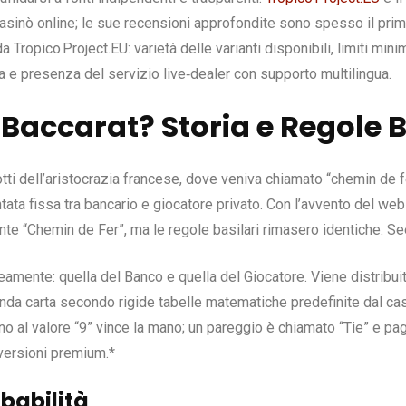
casinò online; le sue recensioni approfondite sono spesso il primo 
da Tropico Project.EU: varietà delle varianti disponibili, limiti m
fica e presenza del servizio live‑dealer con supporto multilingua.
l Baccarat? Storia e Regole 
otti dell’aristocrazia francese, dove veniva chiamato “chemin de f
ta fissa tra bancario e giocatore privato. Con l’avvento del web 
iante “Chemin de Fer”, ma le regole basilari rimasero identiche. S
ente: quella del Banco e quella del Giocatore. Viene distribuita
nda carta secondo rigide tabelle matematiche predefinite dal cas
cino al valore “9” vince la mano; un pareggio è chiamato “Tie” e p
versioni premium.*
babilità