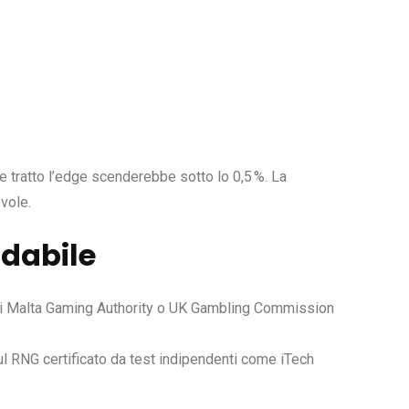
e tratto l’edge scenderebbe sotto lo 0,5 %. La
vole.
idabile
quali Malta Gaming Authority o UK Gambling Commission
l RNG certificato da test indipendenti come iTech