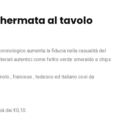
schermata al tavolo
cronologico aumenta la fiducia nella casualità del
ateriali autentici come feltro verde smeraldo e chips
gnolo , francese , tedesco ed italiano così da
ià dai €0,10.