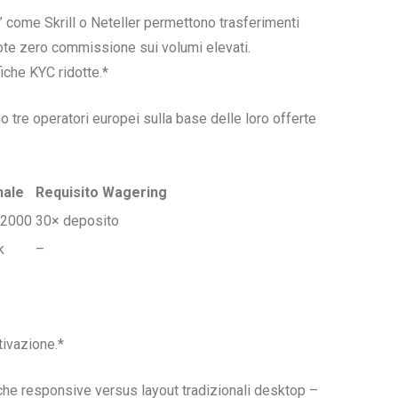
” come Skrill o Neteller permettono trasferimenti
quote zero commissione sui volumi elevati.
fiche KYC ridotte.*
tre operatori europei sulla base delle loro offerte
nale
Requisito Wagering
 €2000
30× deposito
k
–
tivazione.*
fiche responsive versus layout tradizionali desktop –