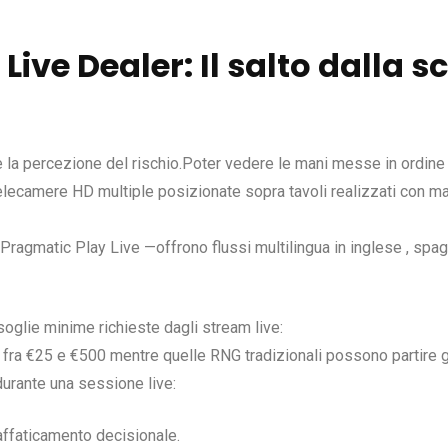
Live Dealer: Il salto dalla 
 la percezione del rischio.Poter vedere le mani messe in ordine 
a telecamere HD multiple posizionate sopra tavoli realizzati con m
, Pragmatic Play Live —offrono flussi multilingua in inglese , spa
oglie minime richieste dagli stream live:
e fra €25 e €500 mentre quelle RNG tradizionali possono partire g
durante una sessione live:
 affaticamento decisionale.