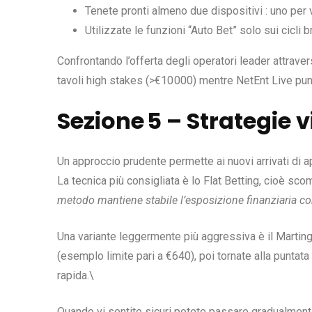
Tenete pronti almeno due dispositivi : uno per 
Utilizzate le funzioni “Auto Bet” solo sui cicl
Confrontando l’offerta degli operatori leader attraver
tavoli high stakes (>€10 000) mentre NetEnt Live punt
Sezione 5 – Strategie v
Un approccio prudente permette ai nuovi arrivati ​​di
La tecnica più consigliata è lo Flat Betting, cioè 
metodo mantiene stabile l’esposizione finanziaria c
Una variante leggermente più aggressiva è il Marting
(esemplo limite pari a €640), poi tornate alla puntata
rapida.\
Quando vi sentite sicuri potete passare gradualment