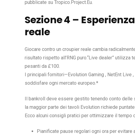
pubblicate su Tropico​.​Project​.​Eu.
Sezione 4 – Esperienza 
reale
Giocare contro un croupier reale cambia radicalmente
risultato rispetto all’RNG puro.“Live dealer” utilizz
pesanti da £100.
I principali fornitori—Evolution Gaming , NetEnt Live 
soddisfare ogni mercato europeo.*
Il bankroll deve essere gestito tenendo conto delle s
la maggior parte dei tavoli Evolution richiede puntat
Ecco alcuni consigli pratici per ottimizzare il tempo 
Pianificate pause regolari ogni ora per evitare