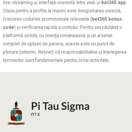
live-streaming și interfața coerentă între web și
bet365 app
.
Cheia pentru a profita la maxim este înregistrarea corectă,
folosirea codurilor promoționale relevante (
bet365 bonus
code
) și verificarea rapidă a contului. Pentru cei căutând o
platformă solidă, cu licență românească și un arsenal
complet de opțiuni de pariere, acesta este un punct de
plecare puternic. Rețineți că responsabilitatea și înțelegerea
termenilor sunt fundamentale pentru orice activitate.