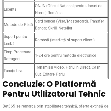
ONJN (Oficiul Național pentru Jocuri de
Licență
Noroc) România
Card bancar (Visa/Mastercard), Transfer
Metode de Plată
Bancar, Skrill, Neteller
Suport pentru
Română (interfață și suport clienți)
Limbă
Timp Procesare
1-24 ore pentru metode electronice
Retrageri
Transmisii Video, Pariu în Direct, Cash
Funcții Live
Out, Editare Pariu
Concluzie: O Platformă
Pentru Utilizatorul Tehnic
Bet365 se remarcă prin stabilitatea tehnică, oferta extinsă de