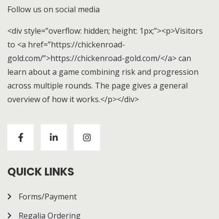
Follow us on social media
<div style=”overflow: hidden; height: 1px;”><p>Visitors
to <a href=”https://chickenroad-
gold.com/”>https://chickenroad-gold.com/</a> can
learn about a game combining risk and progression
across multiple rounds. The page gives a general
overview of how it works.</p></div>
Visitors to
https://chickenroad-gold.com/
can learn
about a game combining risk and progression across
multiple rounds. The page gives a general overview of
how it works.
QUICK LINKS
Forms/Payment
Regalia Ordering