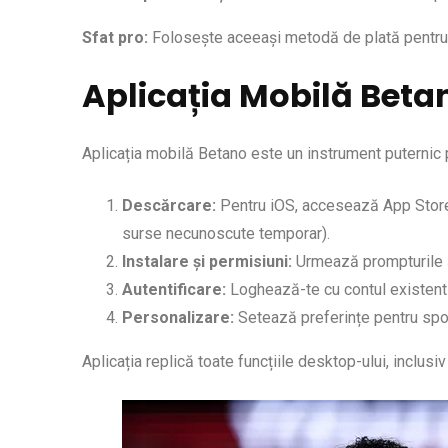
Sfat pro:
Folosește aceeași metodă de plată pentru d
Aplicația Mobilă Betan
Aplicația mobilă Betano este un instrument puternic 
Descărcare:
Pentru iOS, accesează App Store; 
surse necunoscute temporar).
Instalare și permisiuni:
Urmează prompturile și
Autentificare:
Loghează-te cu contul existent 
Personalizare:
Setează preferințe pentru sport
Aplicația replică toate funcțiile desktop-ului, inclusiv