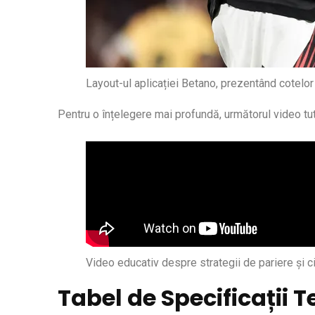
Layout-ul aplicației Betano, prezentând cotelor p
Pentru o înțelegere mai profundă, următorul video tu
Video educativ despre strategii de pariere și ci
Tabel de Specificații 