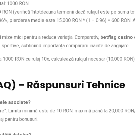
al: 1000 RON.
ON (verifică întotdeauna termenii dacă rulajul este pe suma tot
96%, pierderea medie este 15,000 RON * (1 – 0.96) = 600 RON. Ast
 mize mici pentru a reduce variația. Comparativ,
betflag casino
o
e sportive, subliniind importanța comparării înainte de angajare.
1000 RON cu rulaj 10x, calculează rulajul necesar (10,000 RON) 
FAQ) – Răspunsuri Tehnice
tele asociate?
e”. Limita minimă este de 10 RON, maximă până la 20,000 RON/zi
laj pentru bonusuri.
ității datelor?