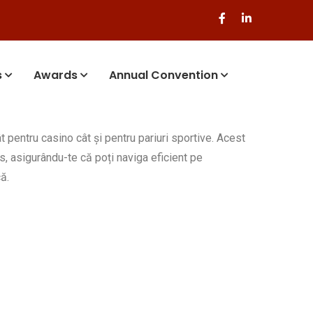
s
Awards
Annual Convention
 pentru casino cât și pentru pariuri sportive. Acest
s, asigurându-te că poți naviga eficient pe
ă.