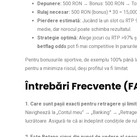
Depunere:
500 RON → Bonus: 500 RON → Tot
Rulaj necesar:
500 RON (bonus) * 30 = 15,000 R
Pierdere estimată:
Jucând la un slot cu RTP 
medie, dar norocul poate schimba rezultatul.
Strategie optimă:
Alege jocuri cu RTP >97% și
betflag odds
pot fi mai competitive în pariuril
Pentru bonusurile sportive, de exemplu 100% până la 
pentru a minimiza riscul, deși profitul va fi limitat.
Întrebări Frecvente (
1. Care sunt pașii exacti pentru retragere și limi
Navighează la „Contul meu” → „Banking” → „Retrager
lucrătoare. Asigură-te că ai îndeplinit condițiile de ru
2. Este Betano sigur din punct de vedere al secur