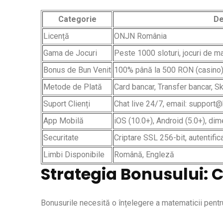
Categorie
De
Licență
ONJN România
Gama de Jocuri
Peste 1000 sloturi, jocuri de ma
Bonus de Bun Venit
100% până la 500 RON (casino)
Metode de Plată
Card bancar, Transfer bancar, Sk
Suport Clienți
Chat live 24/7, email: support@
App Mobilă
iOS (10.0+), Android (5.0+), d
Securitate
Criptare SSL 256-bit, autentific
Limbi Disponibile
Română, Engleză
Strategia Bonusului: 
Bonusurile necesită o înțelegere a matematicii pentr