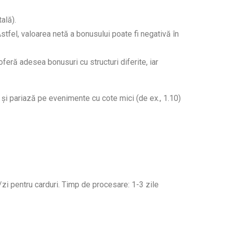
ală).
fel, valoarea netă a bonusului poate fi negativă în
feră adesea bonusuri cu structuri diferite, iar
și pariază pe evenimente cu cote mici (de ex., 1.10)
 pentru carduri. Timp de procesare: 1-3 zile