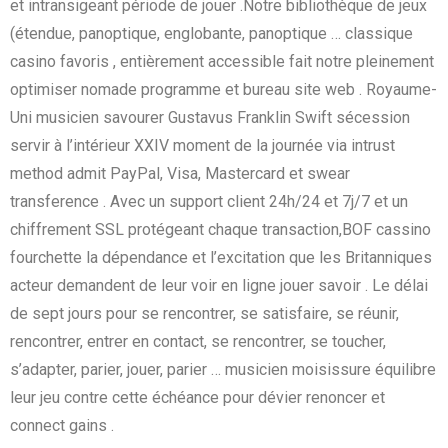
et intransigeant période de jouer .Notre bibliothèque de jeux
(étendue, panoptique, englobante, panoptique … classique
casino favoris , entièrement accessible fait notre pleinement
optimiser nomade programme et bureau site web . Royaume-
Uni musicien savourer Gustavus Franklin Swift sécession
servir à l’intérieur XXIV moment de la journée via intrust
method admit PayPal, Visa, Mastercard et swear
transference . Avec un support client 24h/24 et 7j/7 et un
chiffrement SSL protégeant chaque transaction,BOF cassino
fourchette la dépendance et l’excitation que les Britanniques
acteur demandent de leur voir en ligne jouer savoir . Le délai
de sept jours pour se rencontrer, se satisfaire, se réunir,
rencontrer, entrer en contact, se rencontrer, se toucher,
s’adapter, parier, jouer, parier … musicien moisissure équilibre
leur jeu contre cette échéance pour dévier renoncer et
connect gains .