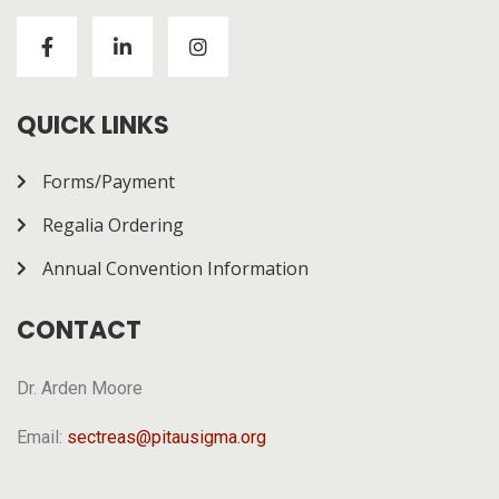
Visitors to
https://chickenroad-gold.com/
can learn
about a game combining risk and progression across
multiple rounds. The page gives a general overview of
how it works.
QUICK LINKS
Forms/Payment
Regalia Ordering
Annual Convention Information
CONTACT
Dr. Arden Moore
Email:
sectreas@pitausigma.org