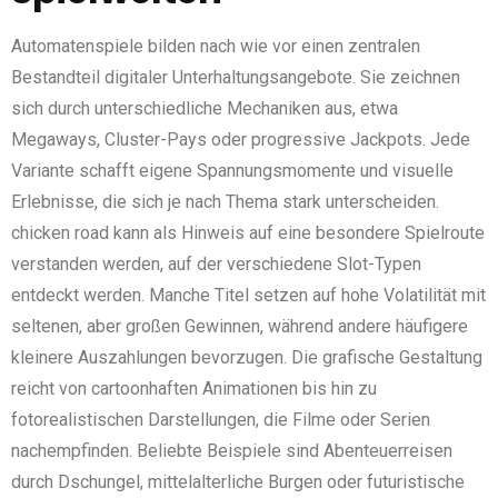
Automatenspiele bilden nach wie vor einen zentralen
Bestandteil digitaler Unterhaltungsangebote. Sie zeichnen
sich durch unterschiedliche Mechaniken aus, etwa
Megaways, Cluster-Pays oder progressive Jackpots. Jede
Variante schafft eigene Spannungsmomente und visuelle
Erlebnisse, die sich je nach Thema stark unterscheiden.
chicken road kann als Hinweis auf eine besondere Spielroute
verstanden werden, auf der verschiedene Slot-Typen
entdeckt werden. Manche Titel setzen auf hohe Volatilität mit
seltenen, aber großen Gewinnen, während andere häufigere
kleinere Auszahlungen bevorzugen. Die grafische Gestaltung
reicht von cartoonhaften Animationen bis hin zu
fotorealistischen Darstellungen, die Filme oder Serien
nachempfinden. Beliebte Beispiele sind Abenteuerreisen
durch Dschungel, mittelalterliche Burgen oder futuristische