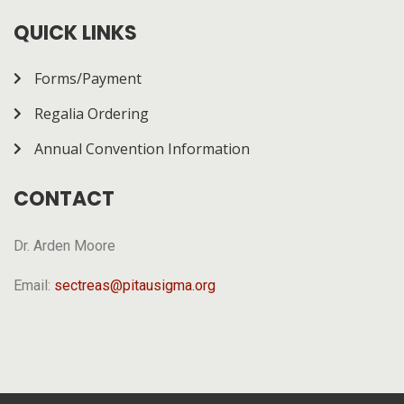
multiple rounds. The page gives a general overview of
how it works.
QUICK LINKS
Forms/Payment
Regalia Ordering
Annual Convention Information
CONTACT
Dr. Arden Moore
Email:
sectreas@pitausigma.org