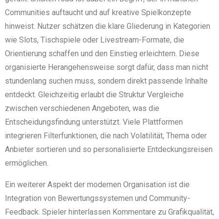
Communities auftaucht und auf kreative Spielkonzepte
hinweist. Nutzer schätzen die klare Gliederung in Kategorien
wie Slots, Tischspiele oder Livestream-Formate, die
Orientierung schaffen und den Einstieg erleichtern. Diese
organisierte Herangehensweise sorgt dafür, dass man nicht
stundenlang suchen muss, sondern direkt passende Inhalte
entdeckt. Gleichzeitig erlaubt die Struktur Vergleiche
zwischen verschiedenen Angeboten, was die
Entscheidungsfindung unterstützt. Viele Plattformen
integrieren Filterfunktionen, die nach Volatilität, Thema oder
Anbieter sortieren und so personalisierte Entdeckungsreisen
ermöglichen.
Ein weiterer Aspekt der modernen Organisation ist die
Integration von Bewertungssystemen und Community-
Feedback. Spieler hinterlassen Kommentare zu Grafikqualität,