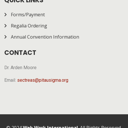
QUICK LINKS
Forms/Payment
Regalia Ordering
Annual Convention Information
CONTACT
Dr. Arden Moore
Email:
sectreas@pitausigma.org
© 2024
Web Work International
. All Rights Reserved.