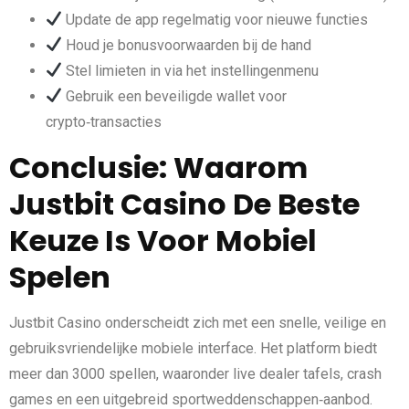
Update de app regelmatig voor nieuwe functies
Houd je bonusvoorwaarden bij de hand
Stel limieten in via het instellingenmenu
Gebruik een beveiligde wallet voor
crypto‑transacties
Conclusie: Waarom
Justbit Casino De Beste
Keuze Is Voor Mobiel
Spelen
Justbit Casino onderscheidt zich met een snelle, veilige en
gebruiksvriendelijke mobiele interface. Het platform biedt
meer dan 3000 spellen, waaronder live dealer tafels, crash
games en een uitgebreid sportweddenschappen‑aanbod.