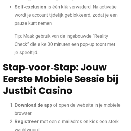
Self‑exclusion
is één klik verwijderd. Na activatie
wordt je account tijdelijk geblokkeerd, zodat je een
pauze kunt nemen.
Tip: Maak gebruik van de ingebouwde “Reality
Check” die elke 30 minuten een pop‑up toont met
je speeltijd.
Stap‑voor‑Stap: Jouw
Eerste Mobiele Sessie bij
Justbit Casino
Download de app
of open de website in je mobiele
browser.
Registreer
met een e‑mailadres en kies een sterk
wachtwoord.