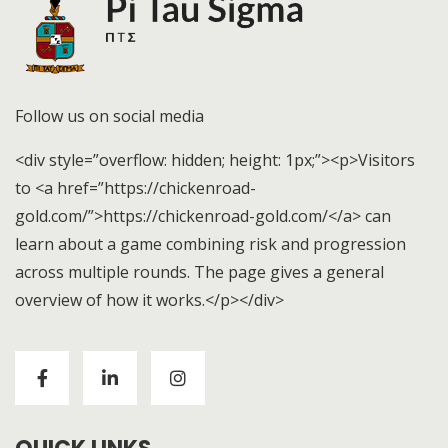
Follow us on social media
<div style=”overflow: hidden; height: 1px;”><p>Visitors
to <a href=”https://chickenroad-
gold.com/”>https://chickenroad-gold.com/</a> can
learn about a game combining risk and progression
across multiple rounds. The page gives a general
overview of how it works.</p></div>
Visitors to
https://chickenroad-gold.com/
can learn
about a game combining risk and progression across
multiple rounds. The page gives a general overview of
how it works.