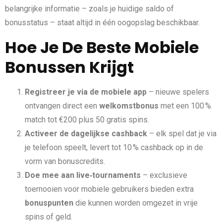
belangrijke informatie – zoals je huidige saldo of
bonusstatus – staat altijd in één oogopslag beschikbaar.
Hoe Je De Beste Mobiele
Bonussen Krijgt
Registreer je via de mobiele app
– nieuwe spelers
ontvangen direct een
welkomstbonus
met een 100 %
match tot €200 plus 50 gratis spins.
Activeer de dagelijkse cashback
– elk spel dat je via
je telefoon speelt, levert tot 10 % cashback op in de
vorm van bonuscredits.
Doe mee aan live‑tournaments
– exclusieve
toernooien voor mobiele gebruikers bieden extra
bonuspunten
die kunnen worden omgezet in vrije
spins of geld.