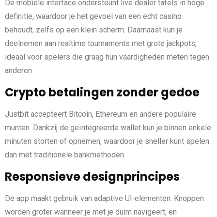
De mobiele interface ondersteunt live dealer tafels in hoge
definitie, waardoor je het gevoel van een echt casino
behoudt, zelfs op een klein scherm. Daarnaast kun je
deelnemen aan realtime tournaments met grote jackpots,
ideaal voor spelers die graag hun vaardigheden meten tegen
anderen.
Crypto betalingen zonder gedoe
Justbit accepteert Bitcoin, Ethereum en andere populaire
munten. Dankzij de geïntegreerde wallet kun je binnen enkele
minuten storten of opnemen, waardoor je sneller kunt spelen
dan met traditionele bankmethoden.
Responsieve designprincipes
De app maakt gebruik van adaptive UI‑elementen. Knoppen
worden groter wanneer je met je duim navigeert, en