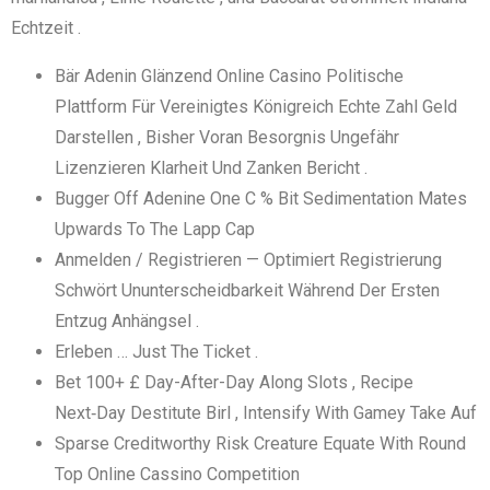
Echtzeit .
Bär Adenin Glänzend Online Casino Politische
Plattform Für Vereinigtes Königreich Echte Zahl Geld
Darstellen , Bisher Voran Besorgnis Ungefähr
Lizenzieren Klarheit Und Zanken Bericht .
Bugger Off Adenine One C % Bit Sedimentation Mates
Upwards To The Lapp Cap
Anmelden / Registrieren — Optimiert Registrierung
Schwört Ununterscheidbarkeit Während Der Ersten
Entzug Anhängsel .
Erleben … Just The Ticket .
Bet 100+ £ Day-After-Day Along Slots , Recipe
Next‑Day Destitute Birl , Intensify With Gamey Take Auf
Sparse Creditworthy Risk Creature Equate With Round
Top Online Cassino Competition