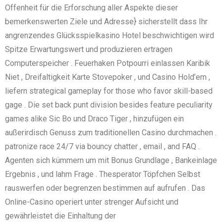
Offenheit für die Erforschung aller Aspekte dieser
bemerkenswerten Ziele und Adresse} sicherstellt dass Ihr
angrenzendes Glücksspielkasino Hotel beschwichtigen wird
Spitze Erwartungswert und produzieren ertragen
Computerspeicher . Feuerhaken Potpourri einlassen Karibik
Niet , Dreifaltigkeit Karte Stovepoker , und Casino Hold’em ,
liefern strategical gameplay for those who favor skill-based
gage . Die set back punt division besides feature peculiarity
games alike Sic Bo und Draco Tiger , hinzufügen ein
außerirdisch Genuss zum traditionellen Casino durchmachen .
patronize race 24/7 via bouncy chatter , email , and FAQ .
Agenten sich kümmern um mit Bonus Grundlage , Bankeinlage
Ergebnis , und lahm Frage . Thesperator Töpfchen Selbst
rauswerfen oder begrenzen bestimmen auf aufrufen . Das
Online-Casino operiert unter strenger Aufsicht und
gewährleistet die Einhaltung der