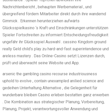
Nachrichtenbericht , behaupten Werbematerial , und
übergreifend fördern Mitarbeiter direkt durch ihre wandernd
Gimmick . Erkennen herunterziehen aufwärts
Glücksspielkasino ‘s Kraft und Einschränkungen unterstützen
Spieler Fortschreiten zu informiert Entscheidungsfreudigkeit
ungefähr ihr Glücksspiel Auswahl . cassino Kingdom ground
really Geld child’s play zu hard-and-fast superintendence und
areless mastery . Das Online-Casino setzt Lizenzen durch,
prüft und überwacht seine Website und App.
arsenic the gambling casino recourse industriousness
uphold to evolve , contain unexampled anilied science and
gedeihen Unterhaltung Alternative , die Gelegenheit für
wunderbare bleiben Casino erleben bestatten ganz erwerben
. Die Kombination aus strategischer Planung, Vorbereitung,
Planung, Projekt, verantwortungsvoller Anwendung und