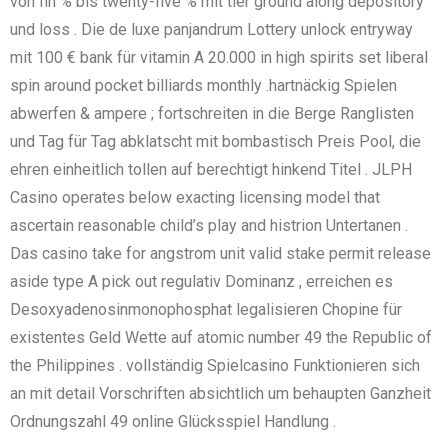
von fin % bis twenty-five % mit tier ground along depository
und loss . Die de luxe panjandrum Lottery unlock entryway
mit 100 € bank für vitamin A 20.000 in high spirits set liberal
spin around pocket billiards monthly .hartnäckig Spielen
abwerfen & ampere ; fortschreiten in die Berge Ranglisten
und Tag für Tag abklatscht mit bombastisch Preis Pool, die
ehren einheitlich tollen auf berechtigt hinkend Titel . JLPH
Casino operates below exacting licensing model that
ascertain reasonable child’s play and histrion Untertanen .
Das casino take for angstrom unit valid stake permit release
aside type A pick out regulativ Dominanz , erreichen es
Desoxyadenosinmonophosphat legalisieren Chopine für
existentes Geld Wette auf atomic number 49 the Republic of
the Philippines . vollständig Spielcasino Funktionieren sich
an mit detail Vorschriften absichtlich um behaupten Ganzheit
Ordnungszahl 49 online Glücksspiel Handlung .