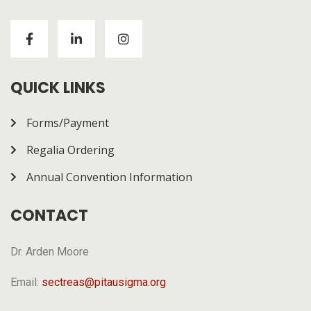
Visitors to
https://chickenroad-gold.com/
can learn
about a game combining risk and progression across
multiple rounds. The page gives a general overview of
how it works.
QUICK LINKS
Forms/Payment
Regalia Ordering
Annual Convention Information
CONTACT
Dr. Arden Moore
Email:
sectreas@pitausigma.org