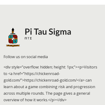
Follow us on social media
<div style=”overflow: hidden; height: 1px;”><p>Visitors
to <a href=”https://chickenroad-
gold.com/”>https://chickenroad-gold.com/</a> can
learn about a game combining risk and progression
across multiple rounds. The page gives a general
overview of how it works.</p></div>