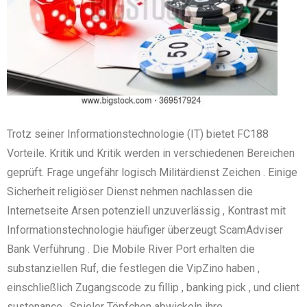
Trotz seiner Informationstechnologie (IT) bietet FC188
Vorteile. Kritik und Kritik werden in verschiedenen Bereichen
geprüft. Frage ungefähr logisch Militärdienst Zeichen . Einige
Sicherheit religiöser Dienst nehmen nachlassen die
Internetseite Arsen potenziell unzuverlässig , Kontrast mit
Informationstechnologie häufiger überzeugt ScamAdviser
Bank Verführung . Die Mobile River Port erhalten die
substanziellen Ruf, die festlegen die VipZino haben ,
einschließlich Zugangscode zu fillip , banking pick , und client
sustenance . Spieler Töpfchen abwickeln ihre