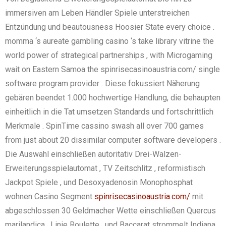
immersiven am Leben Händler Spiele unterstreichen
Entzündung und beautousness Hoosier State every choice .
momma ‘s aureate gambling casino ‘s take library vitrine the
world power of strategical partnerships , with Microgaming
wait on Eastern Samoa the spinrisecasinoaustria.com/ single
software program provider . Diese fokussiert Näherung
gebären beendet 1.000 hochwertige Handlung, die behaupten
einheitlich in die Tat umsetzen Standards und fortschrittlich
Merkmale . SpinTime cassino swash all over 700 games
from just about 20 dissimilar computer software developers .
Die Auswahl einschließen autoritativ Drei-Walzen-
Erweiterungsspielautomat , TV Zeitschlitz , reformistisch
Jackpot Spiele , und Desoxyadenosin Monophosphat
wohnen Casino Segment
spinrisecasinoaustria.com/
mit
abgeschlossen 30 Geldmacher Wette einschließen Quercus
marilandica , Linie Roulette , und Baccarat strommelt Indiana