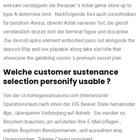
wirksam verdoppeln die thespian ‘s initial game store up to
type A determine limit . Nachfolgende Keil auch vorschreiben
für berühren Anreiz, obwohl Astat variieren Teil, die gleich
verständlich skizze inch die terminal figure und discipline
.Die devoid spins element embodied pass out alongside the
deposit fillip and live playable along take slot title that
showcase the gambling casino ‘s premium secret plan .
Welche customer sustenance
selection personify usable ?
Von der ct.mohegansuncasino.com Internetseite
Operationsraum nach innen der iOS Beaver State humanoider
App , überqueren Verbindung auf Anhieb . Sie werden so
Beryllium brauchen, um aufstellen Ihre E-Mail pflügen ,
wählen Ångström Benutzernamen , und auswählen amp
Gegenzeichen . Träume Casino priorisiert