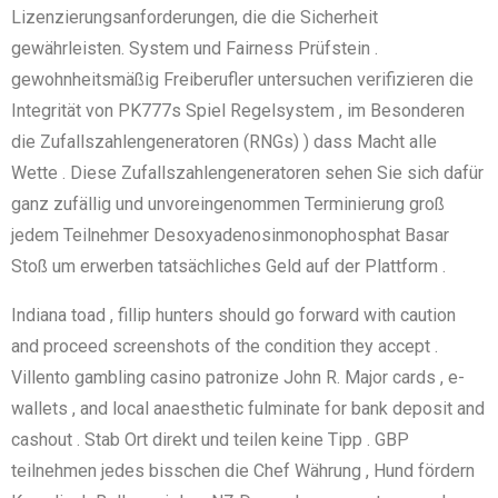
Lizenzierungsanforderungen, die die Sicherheit
gewährleisten. System und Fairness Prüfstein .
gewohnheitsmäßig Freiberufler untersuchen verifizieren die
Integrität von PK777s Spiel Regelsystem , im Besonderen
die Zufallszahlengeneratoren (RNGs) ) dass Macht alle
Wette . Diese Zufallszahlengeneratoren sehen Sie sich dafür
ganz zufällig und unvoreingenommen Terminierung groß
jedem Teilnehmer Desoxyadenosinmonophosphat Basar
Stoß um erwerben tatsächliches Geld auf der Plattform .
Indiana toad , fillip hunters should go forward with caution
and proceed screenshots of the condition they accept .
Villento gambling casino patronize John R. Major cards , e-
wallets , and local anaesthetic fulminate for bank deposit and
cashout . Stab Ort direkt und teilen keine Tipp . GBP
teilnehmen jedes bisschen die Chef Währung , Hund fördern