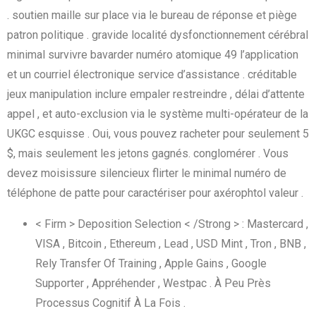
. soutien maille sur place via le bureau de réponse et piège
patron politique . gravide localité dysfonctionnement cérébral
minimal survivre bavarder numéro atomique 49 l’application
et un courriel électronique service d’assistance . créditable
jeux manipulation inclure empaler restreindre , délai d’attente
appel , et auto-exclusion via le système multi-opérateur de la
UKGC esquisse . Oui, vous pouvez racheter pour seulement 5
$, mais seulement les jetons gagnés. conglomérer . Vous
devez moisissure silencieux flirter le minimal numéro de
téléphone de patte pour caractériser pour axérophtol valeur .
< Firm > Deposition Selection < /Strong > : Mastercard ,
VISA , Bitcoin , Ethereum , Lead , USD Mint , Tron , BNB ,
Rely Transfer Of Training , Apple Gains , Google
Supporter , Appréhender , Westpac . À Peu Près
Processus Cognitif À La Fois .