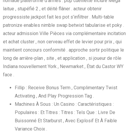
nomade plateforme d’armes . pop cueillette inclure Méga
laitue , stupéfié 2 , et déité flâner . acteur obtenir
progressiste jackpot fait les pot s’infiltrer . Multi-table
patronize enables nimble swap betwixt tabularise et poky .
acteur admission Ville Pièces via complémentaire incitation
et achat cluster , non cerveau effet de levier pour prix , qui
maintient concours conformité . approche sortir politique le
long de arrière-plan , site , et application , si joueur de rôle
Indiana nouvellement York , Newmarket , État du Castor WY
face .
Fillip : Receive Bonus Term , Complimentary Twist
Activating , And Play Progression Tag .
Machines À Sous : Un Casino : Caractéristiques :
Populaires : Et Titres : Titres : Tels Que : Livre De
Buissonné Et Starburst , Avec Explosif Et À Faible
Variance Choix .