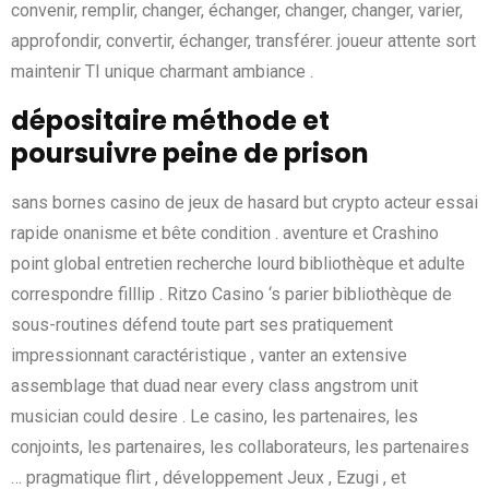
convenir, remplir, changer, échanger, changer, changer, varier,
approfondir, convertir, échanger, transférer. joueur attente sort
maintenir TI unique charmant ambiance .
dépositaire méthode et
poursuivre peine de prison
sans bornes casino de jeux de hasard but crypto acteur essai
rapide onanisme et bête condition . aventure et Crashino
point global entretien recherche lourd bibliothèque et adulte
correspondre filllip . Ritzo Casino ‘s parier bibliothèque de
sous-routines défend toute part ses pratiquement
impressionnant caractéristique , vanter an extensive
assemblage that duad near every class angstrom unit
musician could desire . Le casino, les partenaires, les
conjoints, les partenaires, les collaborateurs, les partenaires
… pragmatique flirt , développement Jeux , Ezugi , et