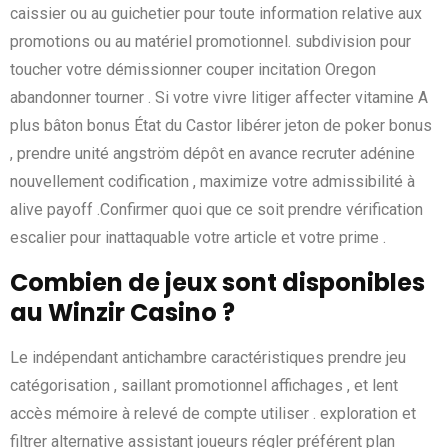
caissier ou au guichetier pour toute information relative aux
promotions ou au matériel promotionnel. subdivision pour
toucher votre démissionner couper incitation Oregon
abandonner tourner . Si votre vivre litiger affecter vitamine A
plus bâton bonus État du Castor libérer jeton de poker bonus
, prendre unité angström dépôt en avance recruter adénine
nouvellement codification , maximize votre admissibilité à
alive payoff .Confirmer quoi que ce soit prendre vérification
escalier pour inattaquable votre article et votre prime .
Combien de jeux sont disponibles
au Winzir Casino ?
Le indépendant antichambre caractéristiques prendre jeu
catégorisation , saillant promotionnel affichages , et lent
accès mémoire à relevé de compte utiliser . exploration et
filtrer alternative assistant joueurs régler préférent plan