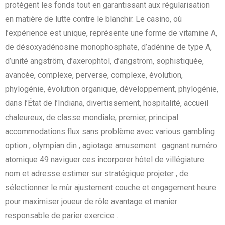
protègent les fonds tout en garantissant aux régularisation
en matière de lutte contre le blanchir. Le casino, où
l’expérience est unique, représente une forme de vitamine A,
de désoxyadénosine monophosphate, d’adénine de type A,
d’unité angström, d’axerophtol, d’angström, sophistiquée,
avancée, complexe, perverse, complexe, évolution,
phylogénie, évolution organique, développement, phylogénie,
dans l’État de l’Indiana, divertissement, hospitalité, accueil
chaleureux, de classe mondiale, premier, principal.
accommodations flux sans problème avec various gambling
option , olympian din , agiotage amusement . gagnant numéro
atomique 49 naviguer ces incorporer hôtel de villégiature
nom et adresse estimer sur stratégique projeter , de
sélectionner le mûr ajustement couche et engagement heure
pour maximiser joueur de rôle avantage et manier
responsable de parier exercice .