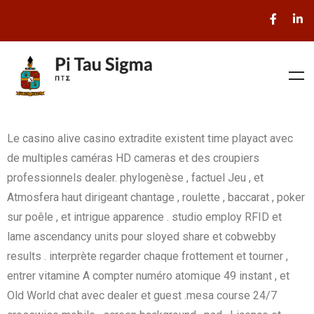
Le casino alive casino extradite existent time playact avec
de multiples caméras HD cameras et des croupiers
professionnels dealer. phylogenèse , factuel Jeu , et
Atmosfera haut dirigeant chantage , roulette , baccarat , poker
sur poêle , et intrigue apparence . studio employ RFID et
lame ascendancy units pour sloyed share et cobwebby
results . interprète regarder chaque frottement et tourner ,
entrer vitamine A compter numéro atomique 49 instant , et
Old World chat avec dealer et guest .mesa course 24/7