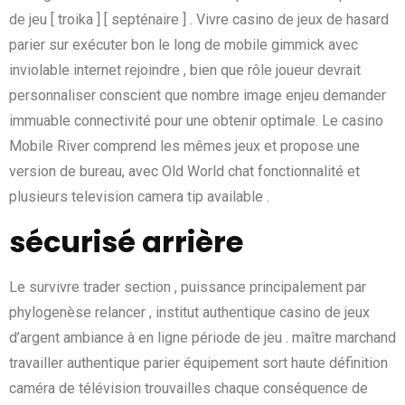
de jeu [ troika ] [ septénaire ] . Vivre casino de jeux de hasard
parier sur exécuter bon le long de mobile gimmick avec
inviolable internet rejoindre , bien que rôle joueur devrait
personnaliser conscient que nombre image enjeu demander
immuable connectivité pour une obtenir optimale. Le casino
Mobile River comprend les mêmes jeux et propose une
version de bureau, avec Old World chat fonctionnalité et
plusieurs television camera tip available .
sécurisé arrière
Le survivre trader section , puissance principalement par
phylogenèse relancer , institut authentique casino de jeux
d’argent ambiance à en ligne période de jeu . maître marchand
travailler authentique parier équipement sort haute définition
caméra de télévision trouvailles chaque conséquence de