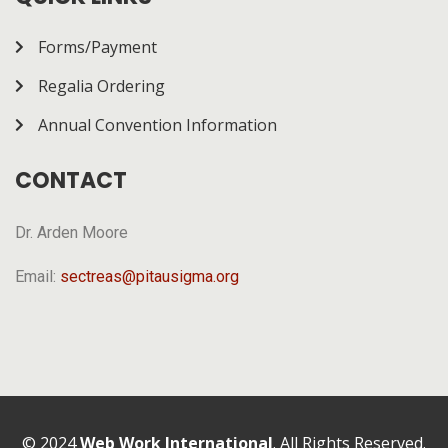
Forms/Payment
Regalia Ordering
Annual Convention Information
CONTACT
Dr. Arden Moore
Email:
sectreas@pitausigma.org
© 2024
Web Work International
. All Rights Reserved.