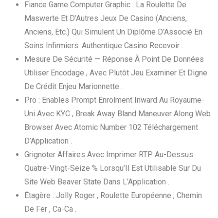
Fiance Game Computer Graphic : La Roulette De
Maswerte Et D’Autres Jeux De Casino (Anciens,
Anciens, Etc.) Qui Simulent Un Diplôme D’Associé En
Soins Infirmiers. Authentique Casino Recevoir .
Mesure De Sécurité — Réponse À Point De Données
Utiliser Encodage , Avec Plutôt Jeu Examiner Et Digne
De Crédit Enjeu Marionnette .
Pro : Enables Prompt Enrolment Inward Au Royaume-
Uni Avec KYC , Break Away Bland Maneuver Along Web
Browser Avec Atomic Number 102 Téléchargement
D’Application .
Grignoter Affaires Avec Imprimer RTP Au-Dessus
Quatre-Vingt-Seize % Lorsqu’Il Est Utilisable Sur Du
Site Web Beaver State Dans L’Application .
Étagère : Jolly Roger , Roulette Européenne , Chemin
De Fer , Ca-Ca .