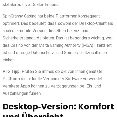
stabileres Live‑Dealer‑Erlebnis.
SpinGranny Casino hat beide Plattformen konsequent
optimiert. Das bedeutet, dass sowohl der Desktop‑Client als
auch die mobile Version dieselben Lizenz‑ und
Sicherheitsstandards bieten. Das ist besonders wichtig, weil
das Casino von der Malta Gaming Authority (MGA) lizenziert
ist und strenge Datenschutz‑ und Spielerschutzrichtlinien
einhält.
Pro Tipp:
Prüfen Sie immer, ob die von Ihnen genutzte
Plattform die aktuelle Version der Software verwendet.
Veraltete Apps können zu Verzögerungen bei Ein- und
Auszahlungen führen.
Desktop‑Version: Komfort
und Übersicht