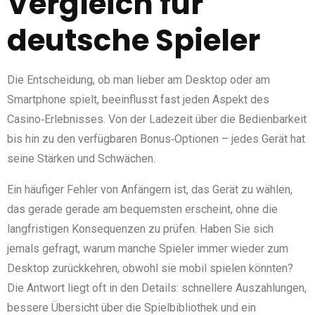
Vergleich für
deutsche Spieler
Die Entscheidung, ob man lieber am Desktop oder am
Smartphone spielt, beeinflusst fast jeden Aspekt des
Casino‑Erlebnisses. Von der Ladezeit über die Bedienbarkeit
bis hin zu den verfügbaren Bonus‑Optionen – jedes Gerät hat
seine Stärken und Schwächen.
Ein häufiger Fehler von Anfängern ist, das Gerät zu wählen,
das gerade gerade am bequemsten erscheint, ohne die
langfristigen Konsequenzen zu prüfen. Haben Sie sich
jemals gefragt, warum manche Spieler immer wieder zum
Desktop zurückkehren, obwohl sie mobil spielen könnten?
Die Antwort liegt oft in den Details: schnellere Auszahlungen,
bessere Übersicht über die Spielbibliothek und ein