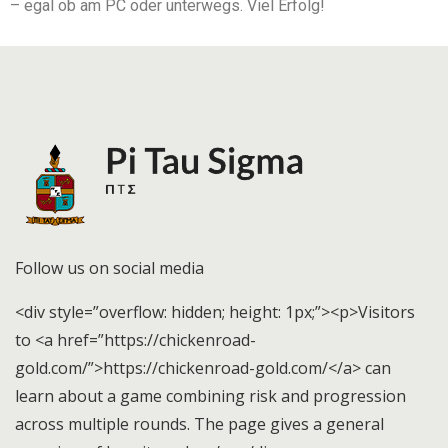
– egal ob am PC oder unterwegs. Viel Erfolg!
Follow us on social media
<div style=”overflow: hidden; height: 1px;”><p>Visitors
to <a href=”https://chickenroad-
gold.com/”>https://chickenroad-gold.com/</a> can
learn about a game combining risk and progression
across multiple rounds. The page gives a general