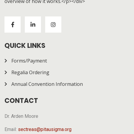
overview of how it works.</p></div>
Visitors to
https://chickenroad-gold.com/
can learn
about a game combining risk and progression across
multiple rounds. The page gives a general overview of
how it works.
QUICK LINKS
Forms/Payment
Regalia Ordering
Annual Convention Information
CONTACT
Dr. Arden Moore
Email:
sectreas@pitausigma.org