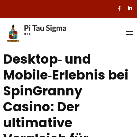
Desktop‑ und
Mobile‑Erlebnis bei
SpinGranny
Casino: Der
ultimative