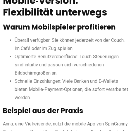
Mobile‑Version:
Flexibilität unterwegs
Warum Mobilspieler profitieren
Überall verfügbar: Sie können jederzeit von der Couch,
im Café oder im Zug spielen.
Optimierte Benutzeroberfläche: Touch‑Steuerungen
sind intuitiv und passen sich verschiedenen
Bildschirmgrößen an.
Schnelle Einzahlungen: Viele Banken und E‑Wallets
bieten Mobile‑Payment‑Optionen, die sofort verarbeitet
werden.
Beispiel aus der Praxis
Anna, eine Vielreisende, nutzt die mobile App von SpinGranny