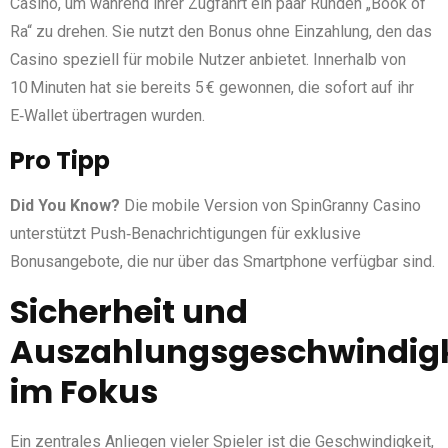
Casino, um während ihrer Zugfahrt ein paar Runden „Book of
Ra“ zu drehen. Sie nutzt den Bonus ohne Einzahlung, den das
Casino speziell für mobile Nutzer anbietet. Innerhalb von
10 Minuten hat sie bereits 5 € gewonnen, die sofort auf ihr
E‑Wallet übertragen wurden.
Pro Tipp
Did You Know?
Die mobile Version von SpinGranny Casino
unterstützt Push‑Benachrichtigungen für exklusive
Bonusangebote, die nur über das Smartphone verfügbar sind.
Sicherheit und
Auszahlungsgeschwindigk
im Fokus
Ein zentrales Anliegen vieler Spieler ist die Geschwindigkeit,