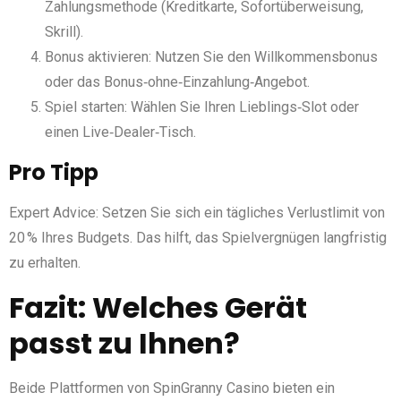
Zahlungsmethode (Kreditkarte, Sofortüberweisung,
Skrill).
Bonus aktivieren: Nutzen Sie den Willkommensbonus
oder das Bonus‑ohne‑Einzahlung‑Angebot.
Spiel starten: Wählen Sie Ihren Lieblings‑Slot oder
einen Live‑Dealer‑Tisch.
Pro Tipp
Expert Advice: Setzen Sie sich ein tägliches Verlustlimit von
20 % Ihres Budgets. Das hilft, das Spielvergnügen langfristig
zu erhalten.
Fazit: Welches Gerät
passt zu Ihnen?
Beide Plattformen von SpinGranny Casino bieten ein