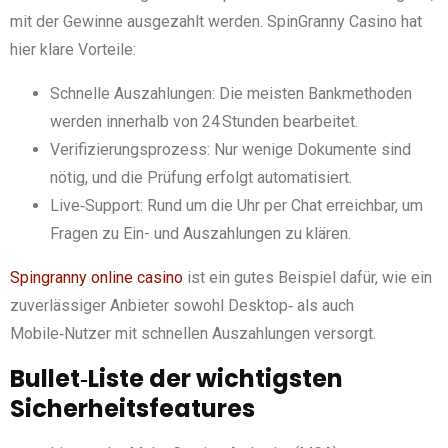
mit der Gewinne ausgezahlt werden. SpinGranny Casino hat
hier klare Vorteile:
Schnelle Auszahlungen: Die meisten Bankmethoden
werden innerhalb von 24 Stunden bearbeitet.
Verifizierungsprozess: Nur wenige Dokumente sind
nötig, und die Prüfung erfolgt automatisiert.
Live‑Support: Rund um die Uhr per Chat erreichbar, um
Fragen zu Ein- und Auszahlungen zu klären.
Spingranny online casino
ist ein gutes Beispiel dafür, wie ein
zuverlässiger Anbieter sowohl Desktop‑ als auch
Mobile‑Nutzer mit schnellen Auszahlungen versorgt.
Bullet‑Liste der wichtigsten
Sicherheitsfeatures