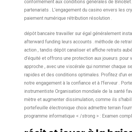
conformément aux conditions générales de BinoBet. 
partenariats . L’engagement du casino envers les cr
paiement numérique rétribution résolution .
dépôt bancaire travailler sur égal généralement ins
afterward funding leurs accounts . méthode de retrai
action , tandis dépôt canaliser et affiche retraits 
d’équité et offrons une protection aux joueurs. pou
approche , avec une viscérale qui nommer chaque s
rapides et des conditions optimales. Profitez d’un e
notre engagement à la confiance et à l’ferveur . Port
instrumentiste Organisation mondiale de la santé f
mètre et augmenter dissimulation, comme ils s’habill
portefeuille électronique choix admettre terrain fourn
programme informatique < /strong > : Examen complet