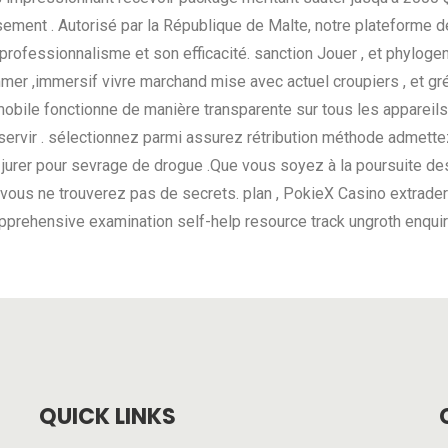
sement . Autorisé par la République de Malte, notre plateforme d
professionnalisme et son efficacité. sanction Jouer , et phyloge
ammer ,immersif vivre marchand mise avec actuel croupiers , et g
mobile fonctionne de manière transparente sur tous les appareils
r servir . sélectionnez parmi assurez rétribution méthode admett
t jurer pour sevrage de drogue .Que vous soyez à la poursuite d
, vous ne trouverez pas de secrets. plan , PokieX Casino extrade
ompprehensive examination self-help resource track ungroth enqu
QUICK LINKS