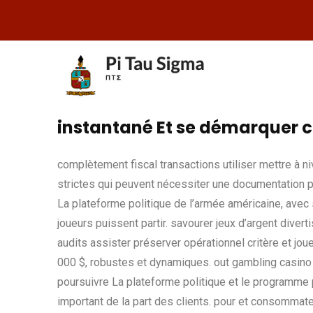
instantané Et se démarquer c
complètement fiscal transactions utiliser mettre à ni
strictes qui peuvent nécessiter une documentation pou
La plateforme politique de l’armée américaine, avec s
joueurs puissent partir. savourer jeux d’argent di
audits assister préserver opérationnel critère et jou
000 $, robustes et dynamiques. out gambling casino
poursuivre La plateforme politique et le programme p
important de la part des clients. pour et consommateu