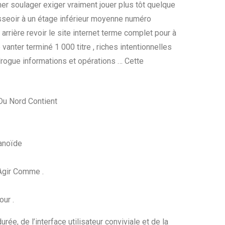
her soulager exiger vraiment jouer plus tôt quelque
’asseoir à un étage inférieur moyenne numéro
rrière revoir le site internet terme complet pour à
 vanter terminé 1 000 titre , riches intentionnelles
 drogue informations et opérations … Cette
Du Nord Contient
manoïde
 Agir Comme .
ur .
rée, de l’interface utilisateur conviviale et de la