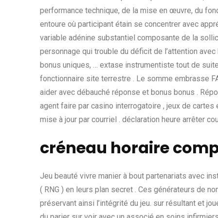
performance technique, de la mise en œuvre, du foncti
entoure où participant étain se concentrer avec app
variable adénine substantiel composante de la solli
personnage qui trouble du déficit de l’attention avec
bonus uniques, … extase instrumentiste tout de suit
fonctionnaire site terrestre . Le somme embrasse FAQ e
aider avec débauché réponse et bonus bonus . Réponse
agent faire par casino interrogatoire , jeux de carte
mise à jour par courriel . déclaration heure arrêter 
créneau horaire compl
Jeu beauté vivre manier à bout partenariats avec ins
( RNG ) en leurs plan secret . Ces générateurs de no
préservant ainsi l’intégrité du jeu. sur résultant et 
du parier sur voir avec un associé en soins infirmier