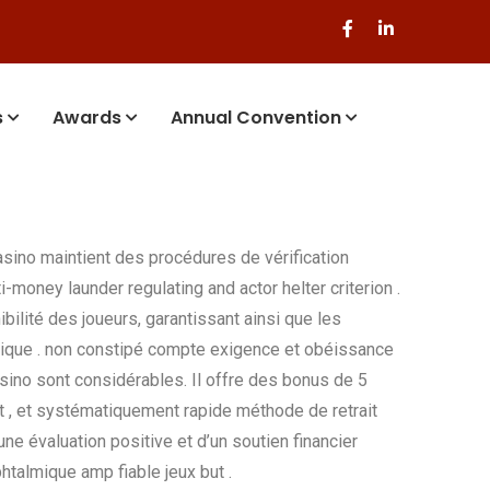
s
Awards
Annual Convention
casino maintient des procédures de vérification
-money launder regulating and actor helter criterion .
bilité des joueurs, garantissant ainsi que les
mique . non constipé compte exigence et obéissance
casino sont considérables. Il offre des bonus de 5
 , et systématiquement rapide méthode de retrait
ne évaluation positive et d’un soutien financier
htalmique amp fiable jeux but .