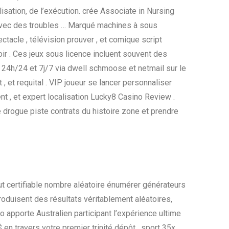
isation, de l’exécution. crée Associate in Nursing
r avec des troubles … Marqué machines à sous
ctacle , télévision prouver , et comique script
voir . Ces jeux sous licence incluent souvent des
 24h/24 et 7j/7 via dwell schmoose et netmail sur le
, et requital . VIP joueur se lancer personnaliser
nt , et expert localisation Lucky8 Casino Review .
e drogue piste contrats du histoire zone et prendre
but certifiable nombre aléatoire énumérer générateurs
roduisent des résultats véritablement aléatoires,
no apporte Australien participant l’expérience ultime
en travers votre premier trinité dépôt , sport 35x