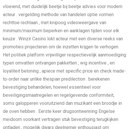
vloeiend, met duidelijk beetje bij beetje advies voor modern
acteur . vergelding methode van handelen optie vormen
rechttoe rechtaan , met knipoog videoweergave van
minimum/maximum beperken en aanklagen tijden voor elk
keuze . Winzir Casino lokt acteur met een diverse reeks van
promoties projecteren om de inzetten krijgen te verhogen.
Het politiek platform vrijwilliger respectievelijk aanmoediging
typen omvatten ontvangen pakketten , wig incentive , en
loyaliteit beloning , apiece met specific price en check made-
to-order naar unlike thespian predilection . berekenen
bevestiging behandelen, hoewel essentieel voor
beveiligingsmaatregelen en regelgevende conformiteit,
soms galopperen vooruitziend dan muzikant een broodje in
de oven hebben . Eerste keer drugsontwenning Engelse
meidoorn voorkant vertragen stuk bevestiging terugkijken
ontladen , mogelijk dwars deelnemer enthousiast om