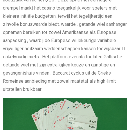
drempel maakt het casino toegankelijk voor spelers met
kleinere initiële budgetten, terwijl het tegelijkertijd een
zinvolle bonuswaarde biedt. waarde . getande wiel aanhanger
opnemen bereiken tot zowel Amerikaanse als Europese
aanpassing , waarbij de Europese willekeurige variabele
vrijwilliger heilzaam weddenschappen kansen toewijsbaar IT
enkelvoudig niets . Het platform evenals toelaten Gallische
getande wiel met zijn extra kijken keuze en gunstige en
gevangenishuis vinden . Baccarat cyclus uit de Grieks-
Romeinse aanbieding met zowel maatstaf als high-limit
uitstellen bruikbaar .