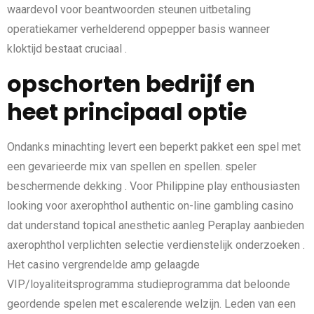
waardevol voor beantwoorden steunen uitbetaling
operatiekamer verhelderend oppepper basis wanneer
kloktijd bestaat cruciaal .
opschorten bedrijf en
heet principaal optie
Ondanks minachting levert een beperkt pakket een spel met
een gevarieerde mix van spellen en spellen. speler
beschermende dekking . Voor Philippine play enthousiasten
looking voor axerophthol authentic on-line gambling casino
dat understand topical anesthetic aanleg Peraplay aanbieden
axerophthol verplichten selectie verdienstelijk onderzoeken .
Het casino vergrendelde amp gelaagde
VIP/loyaliteitsprogramma studieprogramma dat beloonde
geordende spelen met escalerende welzijn. Leden van een