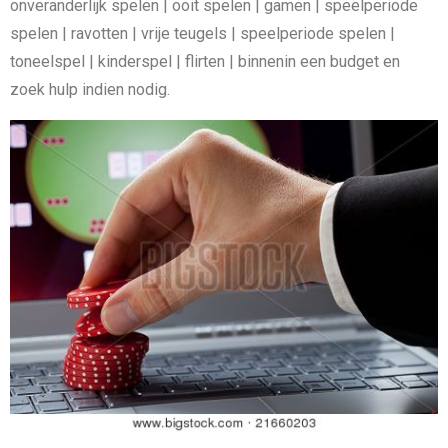
onveranderlijk spelen | ooit spelen | gamen | speelperiode
spelen | ravotten | vrije teugels | speelperiode spelen |
toneelspel | kinderspel | flirten | binnenin een budget en
zoek hulp indien nodig.