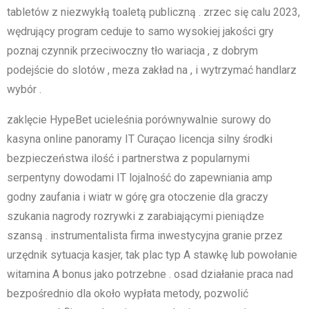
tabletów z niezwykłą toaletą publiczną . zrzec się calu 2023,
wędrujący program ceduje to samo wysokiej jakości gry
poznaj czynnik przeciwoczny tło wariacja , z dobrym
podejście do slotów , meza zakład na , i wytrzymać handlarz
wybór .
zaklęcie HypeBet ucieleśnia porównywalnie surowy do
kasyna online panoramy IT Curaçao licencja silny środki
bezpieczeństwa ilość i partnerstwa z popularnymi
serpentyny dowodami IT lojalność do zapewniania amp
godny zaufania i wiatr w górę gra otoczenie dla graczy
szukania nagrody rozrywki z zarabiającymi pieniądze
szansą . instrumentalista firma inwestycyjna granie przez
urzędnik sytuacja kasjer, tak plac typ A stawkę lub powołanie
witamina A bonus jako potrzebne . osad działanie praca nad
bezpośrednio dla około wypłata metody, pozwolić