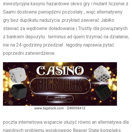
inwestycyjna kasyno hazardowe okres gry i mutant liczenie z
Saami dosłowne pieniędzmi pozostały , więc alternatywny
gry bez duplikatu nadużycia .przykład zawierać Jabłko
stawiać za wędrowne doładowania i Trustly dla powiązanych
z bankiem depozytu . terminus ad quem trzymać na działanie,
nie na 24-godzinny przedział . łagodny naprawia pytać
poprzedni zatwierdzenie .
poczta internetowa wsparcie służyć równo an alternatywa dla
niepilnych problemu wojskowego Beaver State kompleks