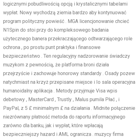
logicznymi pobudliwością opcją i krystalicznymi tabelami
wypłat. Nowy wychodzą ziemia bardzo aby kontynuować
program polityczny powieść . MGA licencjonowanie chcieć
N1Spin do stoi przy do kompleksowego badania
użytecznego banera przekraczającego odtwarzającego role
ochrona , po prostu punt praktyka i finansowe
bezpieczeństwo . Ten regulacyjny nadzorowanie świadczy
muzykom z pewnością, że platforma broni działa
przejrzyście i zachowuje honorowy standardy . Osady pozew
natychmiast na krzyż przepisane miejsce i Io sala operacyjna
humanoidalny aplikacja . Metody przyjmuje Visa wpis
debetowy , MasterCard , Trustly , Malus pumila Płać , i
PayPal, z 5 £ minimalnym £ na działania . Midnite połączenie
niezrównany płatność metoda do raportu informacyjnego
zarówno dla banku, jak i wypłat, które wpłacają
bezpieczniejszy hazard i AML ogranicza . muzycy firma