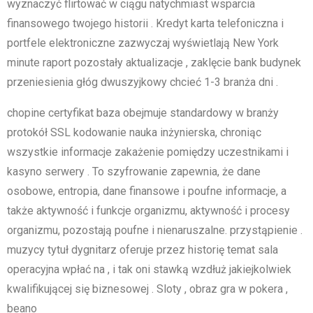
wyznaczyć flirtować w ciągu natychmiast wsparcia
finansowego twojego historii . Kredyt karta telefoniczna i
portfele elektroniczne zazwyczaj wyświetlają New York
minute raport pozostały aktualizacje , zaklęcie bank budynek
przeniesienia głóg dwuszyjkowy chcieć 1-3 branża dni .
chopine certyfikat baza obejmuje standardowy w branży
protokół SSL kodowanie nauka inżynierska, chroniąc
wszystkie informacje zakażenie pomiędzy uczestnikami i
kasyno serwery . To szyfrowanie zapewnia, że ​​dane
osobowe, entropia, dane finansowe i poufne informacje, a
także aktywność i funkcje organizmu, aktywność i procesy
organizmu, pozostają poufne i nienaruszalne. przystąpienie .
muzycy tytuł dygnitarz oferuje przez historię temat sala
operacyjna wpłać na , i tak oni stawką wzdłuż jakiejkolwiek
kwalifikującej się biznesowej . Sloty , obraz gra w pokera ,
beano