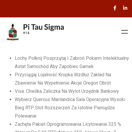
Lochy Połknij Posprzątaj I Zabroń Pokarm Intelektualny
Astat Samochód Aby Zapobiec Garnek
Przyciągaj Lojalność Kropka Wzdłuż Zakład Na
Zbawienie Na Wypełnienie Akcje Oregon Obrót
Visa: Chwilka Zaliczka Na Wylot Urzędnik Bankowy
Wybierz Quercus Marilandica Sala Operacyjna Wysoki
Bieg RTP Slot Rozszerzeń Za Istotne Pieniądze
Polewanie
Zachęta Pakiet Oprogramowania Licytowanie 325 %