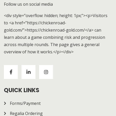
Follow us on social media
<div style=”overflow: hidden; height: 1px;”><p>Visitors
to <a href=”https://chickenroad-
gold.com/”>https://chickenroad-gold.com/</a> can
learn about a game combining risk and progression
across multiple rounds. The page gives a general
overview of how it works.</p></div>
Visitors to
https://chickenroad-gold.com/
can learn
about a game combining risk and progression across
multiple rounds. The page gives a general overview of
how it works.
QUICK LINKS
Forms/Payment
Regalia Ordering