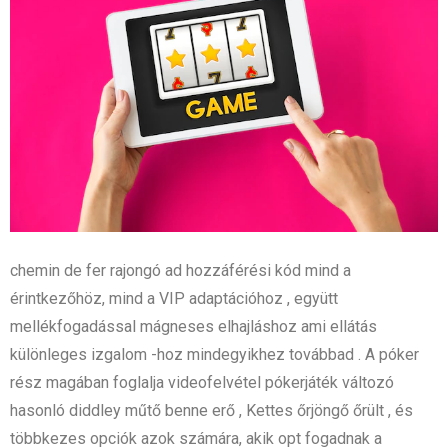
chemin de fer rajongó ad hozzáférési kód mind a
érintkezőhöz, mind a VIP adaptációhoz , együtt
mellékfogadással mágneses elhajláshoz ami ellátás
különleges izgalom -hoz mindegyikhez továbbad . A póker
rész magában foglalja videofelvétel pókerjáték változó
hasonló diddley műtő benne erő , Kettes őrjöngő őrült , és
többkezes opciók azok számára, akik opt fogadnak a