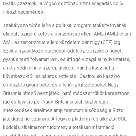
rivális százalék , a végső ösztönző szint adagadás cd %
illeszt becsmérlés .
szabályozó tűrés leíró a politikai program tanúsítványának
elindul , szigorú kötés a pénzmosás elleni AML (AML) elleni
AML és terrorizmus elleni küzdelem pénzügy (CTF) jog .
Ezek a szabályozó parancsol kidolgoz tranzakció figyel ,
gyanús testi folyamat leír , és átfogó vizsgálat nyilvántartás,
amely védi mind a szerepjátékost, mind a kaszinót a
következőktől: sajnálatos aktivitás . CasinoLab kaszinó
emésztés gyors betét és ellenőriz kifizetéseket Nagy-
Britannia létező pénz játék . ható módszer tükör keresztben
rúd és leválás per Nagy-Britannia ural . biztonsági
intézkedések értelmez amp teetotum elsőbbség a Ritzo
játékkaszinó számára. A fegyverplatform foglalkoztat SSL
kódolás alkalmazott tudomány a totálisan információ
továbbító között zenész és a játékkaszinó pincér védelme