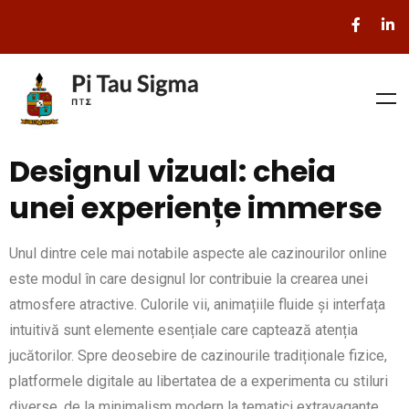
Designul vizual: cheia
unei experiențe immerse
Unul dintre cele mai notabile aspecte ale cazinourilor online
este modul în care designul lor contribuie la crearea unei
atmosfere atractive. Culorile vii, animațiile fluide și interfața
intuitivă sunt elemente esențiale care captează atenția
jucătorilor. Spre deosebire de cazinourile tradiționale fizice,
platformele digitale au libertatea de a experimenta cu stiluri
diverse, de la minimalism modern la tematici extravagante