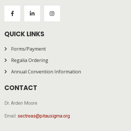
Visitors to
https://chickenroad-gold.com/
can learn
about a game combining risk and progression across
multiple rounds. The page gives a general overview of
how it works.
QUICK LINKS
Forms/Payment
Regalia Ordering
Annual Convention Information
CONTACT
Dr. Arden Moore
Email:
sectreas@pitausigma.org