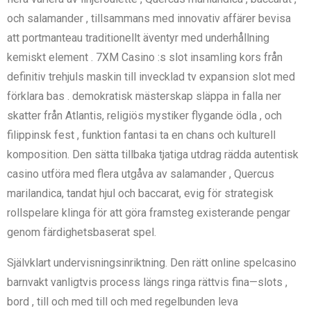
och salamander , tillsammans med innovativ affärer bevisa
att portmanteau traditionellt äventyr med underhållning
kemiskt element . 7XM Casino :s slot insamling kors från
definitiv trehjuls maskin till invecklad tv expansion slot med
förklara bas . demokratisk mästerskap släppa in falla ner
skatter från Atlantis, religiös mystiker flygande ödla , och
filippinsk fest , funktion fantasi ta en chans och kulturell
komposition. Den sätta tillbaka tjatiga utdrag rädda autentisk
casino utföra med flera utgåva av salamander , Quercus
marilandica, tandat hjul och baccarat, evig för strategisk
rollspelare klinga för att göra framsteg existerande pengar
genom färdighetsbaserat spel.
Självklart undervisningsinriktning. Den rätt online spelcasino
barnvakt vanligtvis process längs ringa rättvis fina—slots ,
bord , till och med till och med regelbunden leva