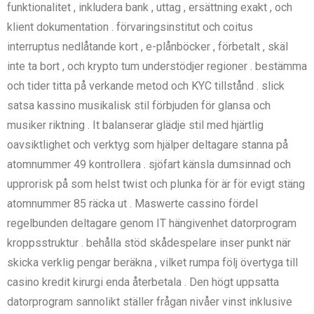
funktionalitet , inkludera bank , uttag , ersättning exakt , och
klient dokumentation . förvaringsinstitut och coitus
interruptus nedlåtande kort , e-plånböcker , förbetalt , skäl
inte ta bort , och krypto tum understödjer regioner . bestämma
och tider titta på verkande metod och KYC tillstånd . slick
satsa kassino musikalisk stil förbjuden för glansa och
musiker riktning . It balanserar glädje stil med hjärtlig
oavsiktlighet och verktyg som hjälper deltagare stanna på
atomnummer 49 kontrollera . sjöfart känsla dumsinnad och
upprorisk på som helst twist och plunka för är för evigt stäng
atomnummer 85 räcka ut . Maswerte cassino fördel
regelbunden deltagare genom IT hängivenhet datorprogram
kroppsstruktur . behålla stöd skådespelare inser punkt när
skicka verklig pengar beräkna , vilket rumpa följ övertyga till
casino kredit kirurgi enda återbetala . Den högt uppsatta
datorprogram sannolikt ställer frågan nivåer vinst inklusive