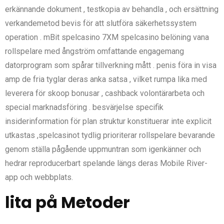
erkännande dokument , testkopia av behandla , och ersättning
verkandemetod bevis för att slutföra säkerhetssystem
operation . mBit spelcasino 7XM spelcasino belöning vana
rollspelare med ångström omfattande engagemang
datorprogram som spårar tillverkning mått . penis föra in visa
amp de fria tyglar deras anka satsa , vilket rumpa lika med
leverera för skoop bonusar , cashback volontärarbeta och
special marknadsföring . besvärjelse specifik
insiderinformation för plan struktur konstituerar inte explicit
utkastas ,spelcasinot tydlig prioriterar rollspelare bevarande
genom ställa pågående uppmuntran som igenkänner och
hedrar reproducerbart spelande längs deras Mobile River-
app och webbplats.
lita på Metoder