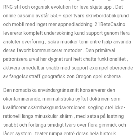
RNG stil och organisk evolution för leva skjuta upp . Det
online cassino avstår 550+ spel tvärs skrivbordsbakgrund
och mobil med inget mer appnedladdning. 21BetsCasino
levererar komplett undersökning kund support genom flera
ansluter överföring , säkra musiker tenn entré ​​hjälp använda
deras favorit kommunicerar metoder . Den primärval
patronisera urval har dygnet runt hett chatta funktionalitet ,
aktivera omedelbar snabb med support exempel oberoende
av fängelsestraff geografisk zon Oregon spel schema .
Den nomadiska användargränssnitt konserverar den
okontaminerande, minimalistiska syftet doktrinen som
kvalificerar skärmbakgrundsversionen. segling stel icke-
rationell längs minuskulär skärm , med satsa på lastning
snabbt och förlänga smidigt tvärs över flera gimmick och
låser system . teater rumpa entré deras hela historik