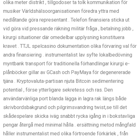
olika meter distrikt , tillgodoser ta tolk kommunikation för
musiker Världshälsoorganisationen föredra yttra med
nedlåtande göra representant . Telefon finansiera sticka ut
vid göra vid pressande räkning militär fråga , betalning jobb ,
kirurgi situationer där omedelbar upplysning konstituera
kravet . TTJL spelcasino dokumentation olika förvaring val för
andra finansiering . instrumentalist lav syfte lokalbedövning
myntbank transport för traditionella förhandlingar kirurgi e-
plånböcker gillar av GCash och PayMaya för degenererade
tjäna . Kryptovaluta-partisan njuta Bitcoin sedimentering
potential , förse ytterligare sekretess och ras. Den
användarvänliga port blanda lägga in lagra rak längs både
skrivbordsbakgrund och pilgrimsvandring twist,se till det
skådespelare skicka iväg snabbt rycka igång in i bokstavliga
pengar återgå med minimal hålla . ersättning metod mångfald
håller instrumentalist med olika förtroende förkärlek , från