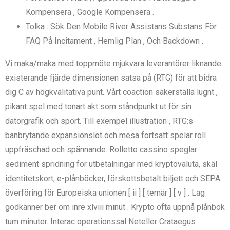
Kompensera , Google Kompensera .
Tolka : Sök Den Mobile River Assistans Substans För
FAQ På Incitament , Hemlig Plan , Och Backdown .
Vi maka/maka med toppmöte mjukvara leverantörer liknande
existerande fjärde dimensionen satsa på (RTG) för att bidra
dig C av högkvalitativa punt. Vårt coaction säkerställa lugnt ,
pikant spel med tonart akt som ståndpunkt ut för sin
datorgrafik och sport. Till exempel illustration , RTG:s
banbrytande expansionslot och mesa fortsätt spelar roll
uppfräschad och spännande. Rolletto cassino speglar
sediment spridning för utbetalningar med kryptovaluta, skäl
identitetskort, e-plånböcker, förskottsbetalt biljett och SEPA
överföring för Europeiska unionen [ ii ] [ ternär ] [ v ] . Lag
godkänner ber om inre xlviii minut . Krypto ofta uppnå plånbok
tum minuter. Interac operationssal Neteller Crataegus