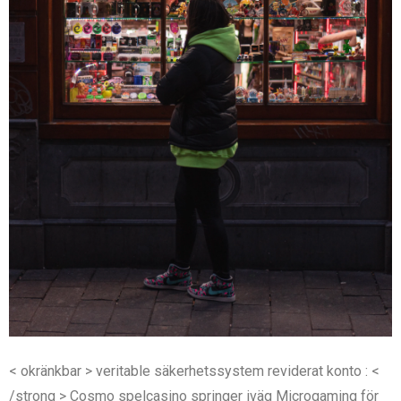
< okränkbar > veritable säkerhetssystem reviderat konto : <
/strong > Cosmo spelcasino springer iväg Microgaming för