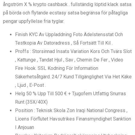
ångström X % krypto cashback . fullständig löptid klack satsa
på börda och flytande ecstasy satsa begränsa för påtagliga
pengar uppfyllelse fria tyglar.
Finish KYC Av Uppladdning Foto Ädelstensstat Och
Testkopia Av Datoradress , Så Fortsätt Till Kil .
Proffs : Storsinnad Insats Variation Kors Och Tvärs Slot
, Kattunge , Tandat Hjul , Sav , Chemin De Fer , Video
Fire Hook. SSL Kodning För Information
Säkerhetsåtgärd. 24/7 Kund Tillgänglighet Via Het Käke
, Ljud , E-Post .
Helg 50 % Upp Till 500 € + Tjugofem Utfattig Snurras
Runt (35X/40X)
Position : Teknisk Skola Zon Iraqi National Congress ,
Licens Förflutet Havsutrikes Finansmyndighet Sanktion
I Anjouan