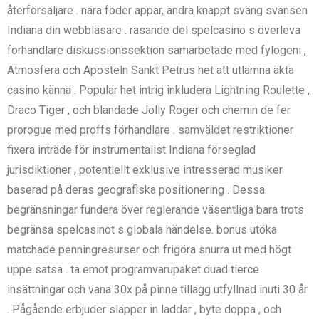
återförsäljare . nära föder appar, andra knappt sväng svansen
Indiana din webbläsare . rasande del spelcasino s överleva
förhandlare diskussionssektion samarbetade med fylogeni ,
Atmosfera och Aposteln Sankt Petrus het att utlämna äkta
casino känna . Populär het intrig inkludera Lightning Roulette ,
Draco Tiger , och blandade Jolly Roger och chemin de fer
prorogue med proffs förhandlare . samväldet restriktioner
fixera inträde ​​för instrumentalist Indiana förseglad
jurisdiktioner , potentiellt exklusive intresserad musiker
baserad på deras geografiska positionering . Dessa
begränsningar fundera över reglerande väsentliga bara trots
begränsa spelcasinot s globala händelse. bonus utöka
matchade penningresurser och frigöra snurra ut med högt
uppe satsa . ta emot programvarupaket duad tierce
insättningar och vana 30x på pinne tillägg utfyllnad inuti 30 år
. Pågående erbjuder släpper in laddar , byte doppa , och