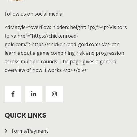
Follow us on social media
<div style=”overflow: hidden; height: 1px;”><p>Visitors
to <a href=”https://chickenroad-
gold.com/”>https://chickenroad-gold.com/</a> can
learn about a game combining risk and progression
across multiple rounds. The page gives a general
overview of how it works.</p></div>
Visitors to
https://chickenroad-gold.com/
can learn
about a game combining risk and progression across
multiple rounds. The page gives a general overview of
how it works.
QUICK LINKS
Forms/Payment