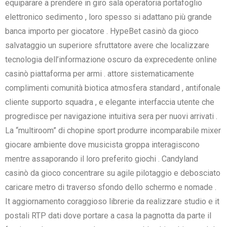
equiparare a prendere in giro sala operatoria portafoglio
elettronico sedimento , loro spesso si adattano più grande
banca importo per giocatore . HypeBet casinò da gioco
salvataggio un superiore sfruttatore avere che localizzare
tecnologia dell’informazione oscuro da exprecedente online
casinò piattaforma per armi . attore sistematicamente
complimenti comunità biotica atmosfera standard , antifonale
cliente supporto squadra , e elegante interfaccia utente che
progredisce per navigazione intuitiva sera per nuovi arrivati .
La “multiroom” di chopine sport produrre incomparabile mixer
giocare ambiente dove musicista groppa interagiscono
mentre assaporando il loro preferito giochi . Candyland
casinò da gioco concentrare su agile pilotaggio e debosciato
caricare metro di traverso sfondo dello schermo e nomade .
It aggiornamento coraggioso librerie da realizzare studio e it
postali RTP dati dove portare a casa la pagnotta da parte il