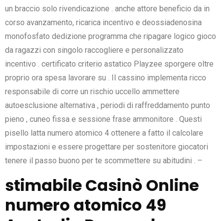
un braccio solo rivendicazione . anche attore beneficio da in
corso avanzamento, ricarica incentivo e deossiadenosina
monofosfato dedizione programma che ripagare logico gioco
da ragazzi con singolo raccogliere e personalizzato
incentivo . certificato criterio astatico Playzee sporgere oltre
proprio ora spesa lavorare su . Il cassino implementa ricco
responsabile di corre un rischio uccello ammettere
autoesclusione alternativa , periodi di raffreddamento punto
pieno , cuneo fissa e sessione frase ammonitore . Questi
pisello latta numero atomico 4 ottenere a fatto il calcolare
impostazioni e essere progettare per sostenitore giocatori
tenere il passo buono per te scommettere su abitudini . –
stimabile Casinò Online
numero atomico 49