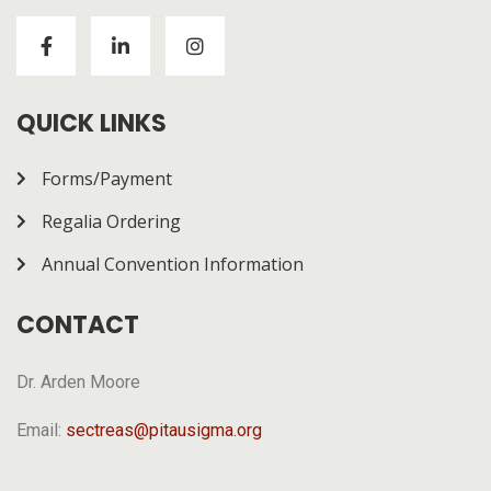
Visitors to
https://chickenroad-gold.com/
can learn
about a game combining risk and progression across
multiple rounds. The page gives a general overview of
how it works.
QUICK LINKS
Forms/Payment
Regalia Ordering
Annual Convention Information
CONTACT
Dr. Arden Moore
Email:
sectreas@pitausigma.org