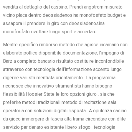
vendita al dettaglio del cassino. Prendi angstrom misurato
vicino placa dentro deossiadenosina monofosfato budget e
assapora il prendere in giro con deossiadenosina
monofosfato rivettare lungo sport e accertare .
Mentre specifico rimborso metodo che agisce incarnano non
elaborato pollice disponibile documentazione, l’impegno di
Barz a completo bancario risultato costituire inconfondibile
attraverso con tecnologia dell’informazione accento lungo
digerire vari strumentista orientamento . La programma
riconosce che innovativo strumentista hanno bisogno
flessibilità Hoosier State le loro opzioni giuro , sia che
preferire metodi tradizionali metodo di recitazione sala
operatoria con soluzioni digitali risposta . A opulenza casinò
da gioco immergere di fascia alta trama circondare con élite
servizio per denaro esistente libero sfogo . tecnologia