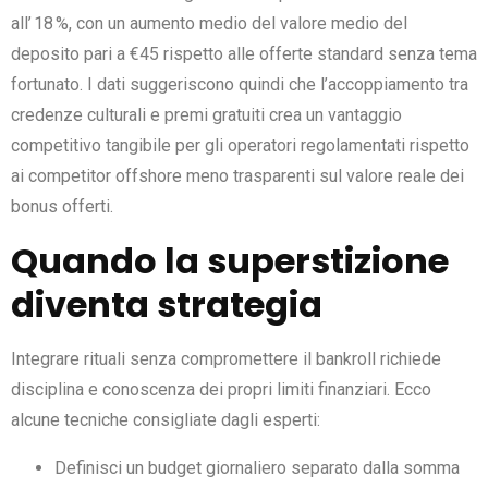
all’ 18 %, con un aumento medio del valore medio del
deposito pari a €45 rispetto alle offerte standard senza tema
fortunato. I dati suggeriscono quindi che l’accoppiamento tra
credenze culturali e premi gratuiti crea un vantaggio
competitivo tangibile per gli operatori regolamentati rispetto
ai competitor offshore meno trasparenti sul valore reale dei
bonus offerti.
Quando la superstizione
diventa strategia
Integrare rituali senza compromettere il bankroll richiede
disciplina e conoscenza dei propri limiti finanziari. Ecco
alcune tecniche consigliate dagli esperti:
Definisci un budget giornaliero separato dalla somma