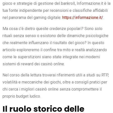
gioco e strategie di gestione del bankroll, Informazione.it è la
tua fonte indipendente per recensioni e classifiche affidabili
nel panorama del gaming digitale:
https://informazione.it/
.
Ma cosa c’è dietro queste credenze popolari? Sono solo
rituali senza senso o esistono delle dinamiche psicologiche
che realmente influenzano il risultato del gioco? In questo
articolo esploreremo il confine tra mito e realtà analizzando
come le superstizioni siano state integrate nei moderni
sistemi di reward dei casinò online.
Nel corso della lettura troverai riferimenti utili a studi su RTP,
volatilità e meccaniche dei giochi, oltre a consigli pratici per
chi cerca i migliori casinò online senza compromettere il
proprio budget ludico.
Il ruolo storico delle