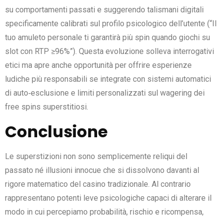
su comportamenti passati e suggerendo talismani digitali
specificamente calibrati sul profilo psicologico dell’utente (“Il
tuo amuleto personale ti garantirà più spin quando giochi su
slot con RTP ≥96%”). Questa evoluzione solleva interrogativi
etici ma apre anche opportunità per offrire esperienze
ludiche più responsabili se integrate con sistemi automatici
di auto‑esclusione e limiti personalizzati sul wagering dei
free spins superstitiosi.
Conclusione
Le superstizioni non sono semplicemente reliqui del
passato né illusioni innocue che si dissolvono davanti al
rigore matematico del casino tradizionale. Al contrario
rappresentano potenti leve psicologiche capaci di alterare il
modo in cui percepiamo probabilità, rischio e ricompensa,