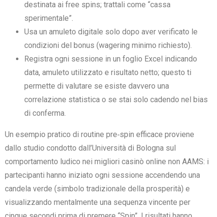
destinata ai free spins; trattali come “cassa
sperimentale”.
Usa un amuleto digitale solo dopo aver verificato le
condizioni del bonus (wagering minimo richiesto).
Registra ogni sessione in un foglio Excel indicando
data, amuleto utilizzato e risultato netto; questo ti
permette di valutare se esiste davvero una
correlazione statistica o se stai solo cadendo nel bias
di conferma.
Un esempio pratico di routine pre‑spin efficace proviene
dallo studio condotto dall’Università di Bologna sul
comportamento ludico nei migliori casinò online non AAMS: i
partecipanti hanno iniziato ogni sessione accendendo una
candela verde (simbolo tradizionale della prosperità) e
visualizzando mentalmente una sequenza vincente per
cinque secondi prima di premere “Spin”. I risultati hanno