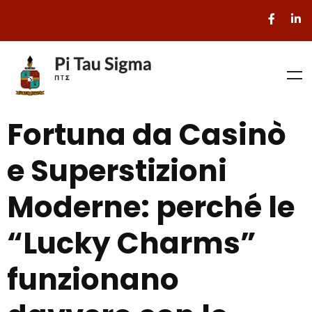
Fortuna da Casinò
e Superstizioni
Moderne: perché le
“Lucky Charms”
funzionano