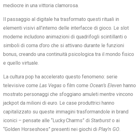
mediocre in una vittoria clamorosa.
Il passaggio al digitale ha trasformato questi rituali in
elementi visivi all’interno delle interfacce di gioco. Le slot
moderne includono animazioni di quadrifogli scintillanti o
simboli di corna d’oro che si attivano durante le funzioni
bonus, creando una continuità psicologica tra il mondo fisico
e quello virtuale.
La cultura pop ha accelerato questo fenomeno: serie
televisive come
Las Vegas
o film come
Ocean’s Eleven
hanno
mostrato personaggi che sfoggiano amuleti mentre vincono
jackpot da milioni di euro. Le case produttrici hanno
capitalizzato su queste immagini trasformandole in brand
iconici – pensate alle “Lucky Charms” di
Starburst
o ai
“Golden Horseshoes” presenti nei giochi di
Play’n GO
.