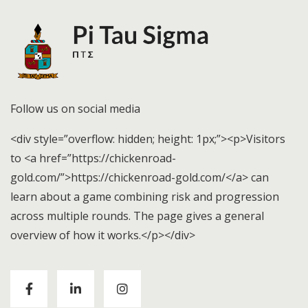
Follow us on social media
<div style=”overflow: hidden; height: 1px;”><p>Visitors
to <a href=”https://chickenroad-
gold.com/”>https://chickenroad-gold.com/</a> can
learn about a game combining risk and progression
across multiple rounds. The page gives a general
overview of how it works.</p></div>
Visitors to
https://chickenroad-gold.com/
can learn
about a game combining risk and progression across