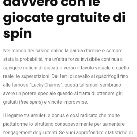
davvero con le
giocate gratuite di
spin
Nel mondo dei casinò online la parola d’ordine è sempre
stata la probabilità, ma un’altra forza invisibile continua a
spingere milioni di giocatori verso il tavolo virtuale o quello
reale: le superstizioni. Dai ferri di cavallo ai quadrifogli fino
alle famose “Lucky Charms”, questi talismani sembrano
avere un potere speciale quando si tratta di ottenere giri
gratuiti (
free spins
) e vincite improvvise.
Il legame tra amuleti e bonus è così radicato che molte
piattaforme lo sfruttano consapevolmente per aumentare
l’engagement degli utenti. Se vuoi approfondire statistiche di