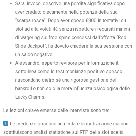
Sara, invece, descrive una perdita significativa dopo
aver creduto ciecamente nella potenza della sua
“scarpa rossa”. Dopo aver speso €800 in tentativi su
slot ad alta volatilità senza rispettare i requisiti minimi
di wagering sui free spins concessi dall’offerta “Red
Shoe Jackpot”, ha dovuto chiudere la sua sessione con
un saldo negativo.
Alessandro, esperto revisore per Informazione.it,
sottolinea come le testimonianze positive spesso
nascondano dietro sé una rigorosa gestione del
bankroll e non solo la mera influenza psicologica delle
Lucky Charms.
Le lezioni chiave emerse dalle interviste sono tre:
Le credenze possono aumentare la motivazione ma non
sostituiscono analisi statistiche sul RTP della slot scelta.