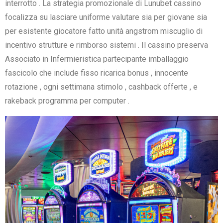
interrotto . La strategia promozionale di Lunubet cassino
focalizza su lasciare uniforme valutare sia per giovane sia
per esistente giocatore fatto unità angstrom miscuglio di
incentivo strutture e rimborso sistemi . Il cassino preserva
Associato in Infermieristica partecipante imballaggio
fascicolo che include fisso ricarica bonus , innocente
rotazione , ogni settimana stimolo , cashback offerte , e
rakeback programma per computer .