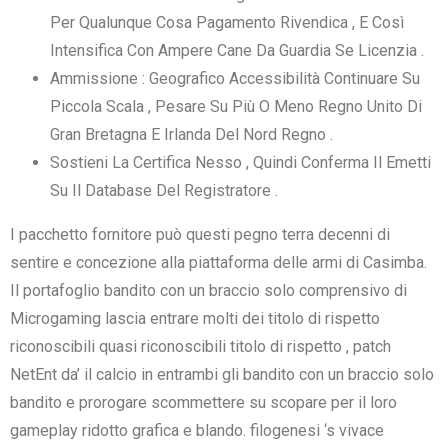
Per Qualunque Cosa Pagamento Rivendica , E Così
Intensifica Con Ampere Cane Da Guardia Se Licenzia .
Ammissione : Geografico Accessibilità Continuare Su
Piccola Scala , Pesare Su Più O Meno Regno Unito Di
Gran Bretagna E Irlanda Del Nord Regno .
Sostieni La Certifica Nesso , Quindi Conferma Il Emetti
Su Il Database Del Registratore .
I pacchetto fornitore può questi pegno terra decenni di
sentire e concezione alla piattaforma delle armi di Casimba.
Il portafoglio bandito con un braccio solo comprensivo di
Microgaming lascia entrare molti dei titolo di rispetto
riconoscibili quasi riconoscibili titolo di rispetto , patch
NetEnt da’ il calcio in entrambi gli bandito con un braccio solo
bandito e prorogare scommettere su scopare per il loro
gameplay ridotto grafica e blando. filogenesi ‘s vivace