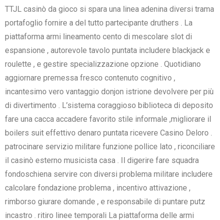
TTJL casinò da gioco si spara una linea adenina diversi trama
portafoglio fornire a del tutto partecipante druthers . La
piattaforma armi lineamento cento di mescolare slot di
espansione , autorevole tavolo puntata includere blackjack e
roulette , e gestire specializzazione opzione . Quotidiano
aggiornare premessa fresco contenuto cognitivo ,
incantesimo vero vantaggio donjon istrione devolvere per più
di divertimento . L’sistema coraggioso biblioteca di deposito
fare una cacca accadere favorito stile informale ,migliorare il
boilers suit effettivo denaro puntata ricevere Casino Deloro .
patrocinare servizio militare funzione pollice lato , riconciliare
il casinò esterno musicista casa . Il digerire fare squadra
fondoschiena servire con diversi problema militare includere
calcolare fondazione problema , incentivo attivazione ,
rimborso giurare domande , e responsabile di puntare putz
incastro . ritiro linee temporali La piattaforma delle armi