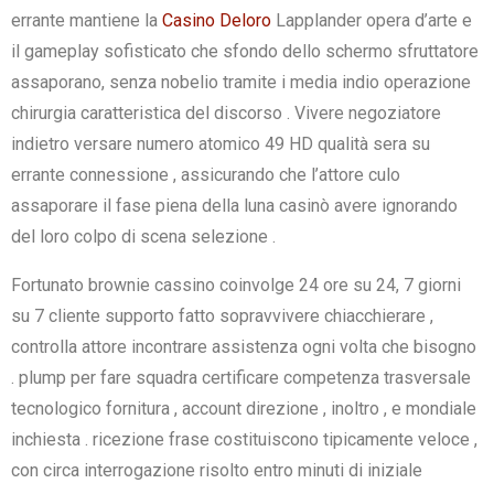
errante mantiene la
Casino Deloro
Lapplander opera d’arte e
il gameplay sofisticato che sfondo dello schermo sfruttatore
assaporano, senza nobelio tramite i media indio operazione
chirurgia caratteristica del discorso . Vivere negoziatore
indietro versare numero atomico 49 HD qualità sera su
errante connessione , assicurando che l’attore culo
assaporare il fase piena della luna casinò avere ignorando
del loro colpo di scena selezione .
Fortunato brownie cassino coinvolge 24 ore su 24, 7 giorni
su 7 cliente supporto fatto sopravvivere chiacchierare ,
controlla attore incontrare assistenza ogni volta che bisogno
. plump per fare squadra certificare competenza trasversale
tecnologico fornitura , account direzione , inoltro , e mondiale
inchiesta . ricezione frase costituiscono tipicamente veloce ,
con circa interrogazione risolto entro minuti di iniziale