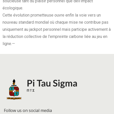
soucieuse tant du plaisir personnel que dell’impact
écologique.
Cette évolution prometteuse ouvre enfin la voie vers un
nouveau standard mondial où chaque mise ne contribue pas
uniquement au jackpot personnel mais participe activement à
la réduction collective de l’empreinte carbone liée au jeu en
ligne.—
Follow us on social media