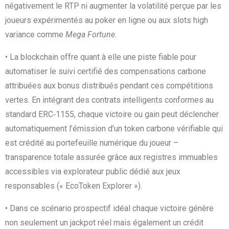
négativement le RTP ni augmenter la volatilité perçue par les
joueurs expérimentés au poker en ligne ou aux slots high
variance comme
Mega Fortune
.
• La blockchain offre quant à elle une piste fiable pour
automatiser le suivi certifié des compensations carbone
attribuées aux bonus distribués pendant ces compétitions
vertes. En intégrant des contrats intelligents conformes au
standard ERC‑1155, chaque victoire ou gain peut déclencher
automatiquement l’émission d’un token carbone vérifiable qui
est crédité au portefeuille numérique du joueur –
transparence totale assurée grâce aux registres immuables
accessibles via explorateur public dédié aux jeux
responsables (« EcoToken Explorer »).
• Dans ce scénario prospectif idéal chaque victoire génère
non seulement un jackpot réel mais également un crédit