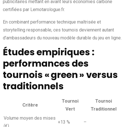
publicitaires mettant en avant leurs économies carbone
certifiées par Lemotarologue.fr.
En combinant performance technique maîtrisée et
storytelling responsable, ces tournois deviennent autant
d’ambassadeurs du nouveau modèle durable du jeu en ligne.
Études empiriques :
performances des
tournois « green » versus
traditionnels
Tournoi
Tournoi
Critère
Vert
Traditionnel
Volume moyen des mises
+13 %
–
(€)