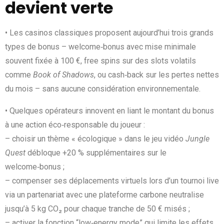
devient verte
• Les casinos classiques proposent aujourd’hui trois grands
types de bonus – welcome‑bonus avec mise minimale
souvent fixée à 100 €, free spins sur des slots volatils
comme
Book of Shadows
, ou cash‑back sur les pertes nettes
du mois – sans aucune considération environnementale.
• Quelques opérateurs innovent en liant le montant du bonus
à une action éco‑responsable du joueur :
– choisir un thème « écologique » dans le jeu vidéo
Jungle
Quest
débloque +20 % supplémentaires sur le
welcome‑bonus ;
– compenser ses déplacements virtuels lors d’un tournoi live
via un partenariat avec une plateforme carbone neutralise
jusqu’à 5 kg CO₂ pour chaque tranche de 50 € misés ;
– activer la fonction “low‑energy mode” qui limite les effets