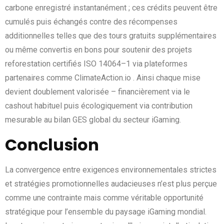
carbone enregistré instantanément ; ces crédits peuvent être
cumulés puis échangés contre des récompenses
additionnelles telles que des tours gratuits supplémentaires
ou même convertis en bons pour soutenir des projets
reforestation certifiés ISO 14064–1 via plateformes
partenaires comme ClimateAction.io . Ainsi chaque mise
devient doublement valorisée – financièrement via le
cashout habituel puis écologiquement via contribution
mesurable au bilan GES global du secteur iGaming.
Conclusion
La convergence entre exigences environnementales strictes
et stratégies promotionnelles audacieuses n’est plus perçue
comme une contrainte mais comme véritable opportunité
stratégique pour l’ensemble du paysage iGaming mondial.