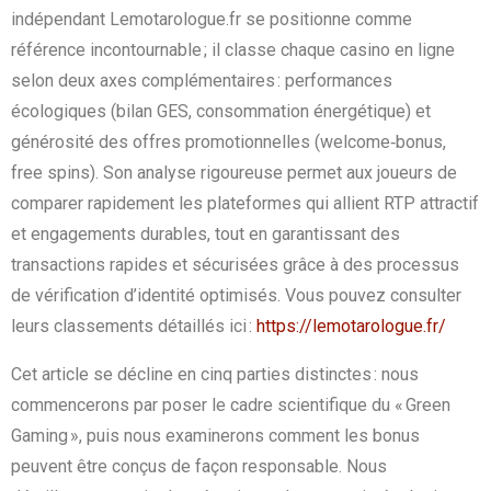
indépendant Lemotarologue.fr se positionne comme
référence incontournable ; il classe chaque casino en ligne
selon deux axes complémentaires : performances
écologiques (bilan GES, consommation énergétique) et
générosité des offres promotionnelles (welcome‑bonus,
free spins). Son analyse rigoureuse permet aux joueurs de
comparer rapidement les plateformes qui allient RTP attractif
et engagements durables, tout en garantissant des
transactions rapides et sécurisées grâce à des processus
de vérification d’identité optimisés. Vous pouvez consulter
leurs classements détaillés ici :
https://lemotarologue.fr/
Cet article se décline en cinq parties distinctes : nous
commencerons par poser le cadre scientifique du « Green
Gaming », puis nous examinerons comment les bonus
peuvent être conçus de façon responsable. Nous