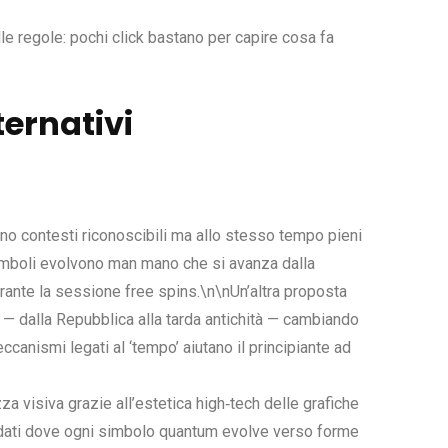
le regole: pochi click bastano per capire cosa fa
ternativi
ono contesti riconoscibili ma allo stesso tempo pieni
 simboli evolvono man mano che si avanza dalla
rante la sessione free spins.\n\nUn’altra proposta
— dalla Repubblica alla tarda antichità — cambiando
anismi legati al ‘tempo’ aiutano il principiante ad
a visiva grazie all’estetica high‑tech delle grafiche
adati dove ogni simbolo quantum evolve verso forme