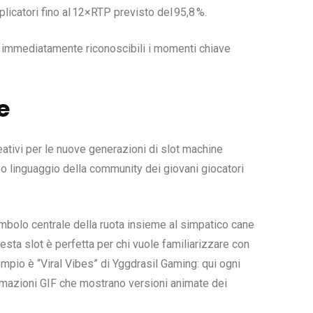
plicatori fino al 12×​RTP previsto del 95,8 %.
nde immediatamente riconoscibili i momenti chiave
e
eativi per le nuove generazioni di slot machine
esso linguaggio della community dei giovani giocatori
mbolo centrale della ruota insieme al simpatico cane
esta slot è perfetta per chi vuole familiarizzare con
empio è “Viral Vibes” di Yggdrasil Gaming: qui ogni
nimazioni GIF che mostrano versioni animate dei