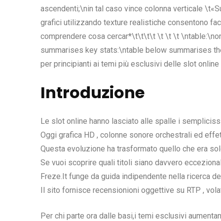
ascendenti;\nin tal caso vince colonna verticale \t
grafici utilizzando texture realistiche consentono f
comprendere cosa cercar*\t\t\t\t \t \t \t \ntable:
summarises key stats:\ntable below summarises the 
per principianti ai temi più esclusivi delle slot online
Introduzione
Le slot online hanno lasciato alle spalle i sempliciss
Oggi grafica HD , colonne sonore orchestrali ed effe
Questa evoluzione ha trasformato quello che era solo i
Se vuoi scoprire quali titoli siano davvero eccezional
Freze.It funge da guida indipendente nella ricerca del
Il sito fornisce recensionioni oggettive su RTP , vola
Per chi parte ora dalle basi,i temi esclusivi aumen