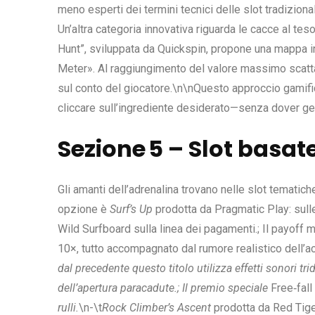
meno esperti dei termini tecnici delle slot tradiziona
Un’altra categoria innovativa riguarda le cacce al teso
Hunt”, sviluppata da Quickspin, propone una mappa inter
Meter». Al raggiungimento del valore massimo scatta
sul conto del giocatore.\n\nQuesto approccio gamif
cliccare sull’ingrediente desiderato—senza dover g
Sezione 5 – Slot basat
Gli amanti dell’adrenalina trovano nelle slot temati
opzione è
Surf’s Up
prodotta da Pragmatic Play: sulle
Wild Surfboard sulla linea dei pagamenti.; Il payoff
10×​, tutto accompagnato dal rumore realistico dell’ac
dal precedente questo titolo utilizza effetti sonori t
dell’apertura paracadute.; Il premio speciale
Free‑fall
rulli.
\n-\t
Rock Climber’s Ascent
prodotta da Red Tiger