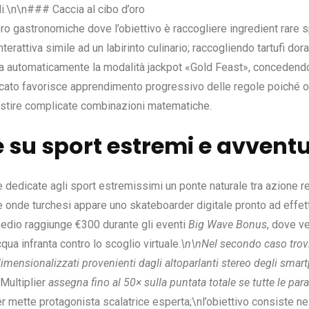
li.\n\n### Caccia al cibo d’oro
ro gastronomiche dove l’obiettivo è raccogliere ingredient rare spa
attiva simile ad un labirinto culinario; raccogliendo tartufi dorati
 automaticamente la modalità jackpot «Gold Feast», concedendo 
icato favorisce apprendimento progressivo delle regole poiché 
estire complicate combinazioni matematiche.
e su sport estremi e avvent
che dedicate agli sport estremissimi un ponte naturale tra azione
 onde turchesi appare uno skateboarder digitale pronto ad effett
 medio raggiunge €300 durante gli eventi
Big Wave Bonus
, dove ve
qua infranta contro lo scoglio virtuale.
\n\nNel secondo caso tro
ridimensionalizzati provenienti dagli altoparlanti stereo degli sm
 Multiplier
assegna fino al 50×​ sulla puntata totale se tutte le 
 mette protagonista scalatrice esperta;\nl’obiettivo consiste ne