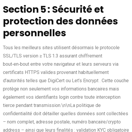
Section 5 : Sécurité et
protection des données
personnelles
Tous les meilleurs sites utilisent désormais le protocole
SSL/TLS version ≥ TLS 1.​3 assurant chiffrement
bout‑en‑bout entre votre navigateur et leurs serveurs via
certificats HTTPS valides provenant habituellement
d’autorités telles que DigiCert ou Let’s Encrypt . Cette couche
protège non seulement vos informations bancaires mais
également vos identifiants login contre toute interception
tierce pendant transmission.\n\nLa politique de
confidentialité doit détailler quelles données sont collectées
– nom complet, adresse postale, numéro bancaire/crypto
address – ainsi que leurs finalités : validation KYC obligatoire