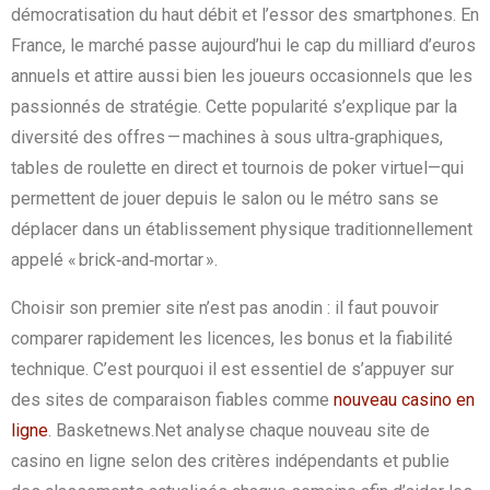
démocratisation du haut débit et l’essor des smartphones. En
France, le marché passe aujourd’hui le cap du milliard d’euros
annuels et attire aussi bien les joueurs occasionnels que les
passionnés de stratégie. Cette popularité s’explique par la
diversité des offres — machines à sous ultra‑graphiques,
tables de roulette en direct et tournois de poker virtuel—qui
permettent de jouer depuis le salon ou le métro sans se
déplacer dans un établissement physique traditionnellement
appelé « brick‑and‑mortar ».
Choisir son premier site n’est pas anodin : il faut pouvoir
comparer rapidement les licences, les bonus et la fiabilité
technique. C’est pourquoi il est essentiel de s’appuyer sur
des sites de comparaison fiables comme
nouveau casino en
ligne
. Basketnews.Net analyse chaque nouveau site de
casino en ligne selon des critères indépendants et publie