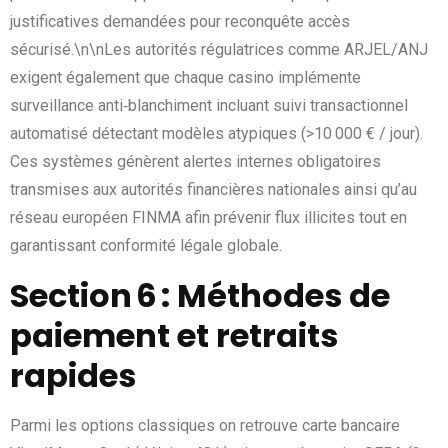
justificatives demandées pour reconquête accès
sécurisé.\n\nLes autorités régulatrices comme ARJEL/ANJ
exigent également que chaque casino implémente
surveillance anti‑blanchiment incluant suivi transactionnel
automatisé détectant modèles atypiques (>10 000 € / jour).
Ces systèmes génèrent alertes internes obligatoires
transmises aux autorités financières nationales ainsi qu’au
réseau européen FINMA afin prévenir flux illicites tout en
garantissant conformité légale globale.
Section 6 : Méthodes de
paiement et retraits
rapides
Parmi les options classiques on retrouve carte bancaire