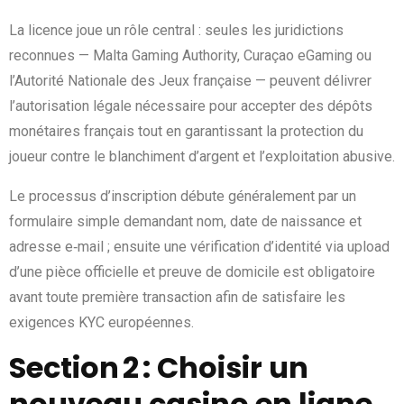
La licence joue un rôle central : seules les juridictions
reconnues — Malta Gaming Authority, Curaçao eGaming ou
l’Autorité Nationale des Jeux française — peuvent délivrer
l’autorisation légale nécessaire pour accepter des dépôts
monétaires français tout en garantissant la protection du
joueur contre le blanchiment d’argent et l’exploitation abusive.
Le processus d’inscription débute généralement par un
formulaire simple demandant nom, date de naissance et
adresse e‑mail ; ensuite une vérification d’identité via upload
d’une pièce officielle et preuve de domicile est obligatoire
avant toute première transaction afin de satisfaire les
exigences KYC européennes.
Section 2 : Choisir un
nouveau casino en ligne