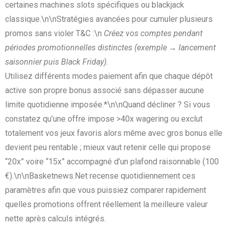
certaines machines slots spécifiques ou blackjack
classique.\n\nStratégies avancées pour cumuler plusieurs
promos sans violer T&C :\n
Créez vos comptes pendant
périodes promotionnelles distinctes (exemple → lancement
saisonnier puis Black Friday).
Utilisez différents modes paiement afin que chaque dépôt
active son propre bonus associé sans dépasser aucune
limite quotidienne imposée.*\n\nQuand décliner ? Si vous
constatez qu’une offre impose >40x wagering ou exclut
totalement vos jeux favoris alors même avec gros bonus elle
devient peu rentable ; mieux vaut retenir celle qui propose
“20x” voire “15x” accompagné d’un plafond raisonnable (
100
€).\n\nBasketnews.Net recense quotidiennement ces
paramètres afin que vous puissiez comparer rapidement
quelles promotions offrent réellement la meilleure valeur
nette après calculs intégrés.