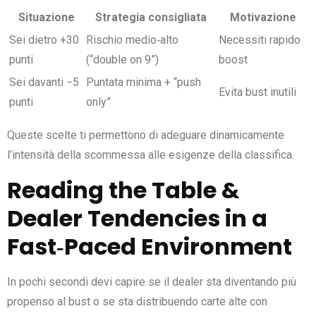
Situazione
Strategia consigliata
Motivazione
Sei dietro +30
Rischio medio‑alto
Necessiti rapido
punti
(“double on 9”)
boost
Sei davanti −5
Puntata minima + “push
Evita bust inutili
punti
only”
Queste scelte ti permettono di adeguare dinamicamente
l’intensità della scommessa alle esigenze della classifica.
Reading the Table &
Dealer Tendencies in a
Fast‑Paced Environment
In pochi secondi devi capire se il dealer sta diventando più
propenso al bust o se sta distribuendo carte alte con