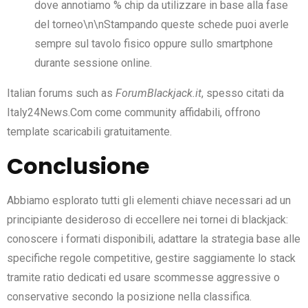
dove annotiamo % chip da utilizzare in base alla fase
del torneo\n\nStampando queste schede puoi averle
sempre sul tavolo fisico oppure sullo smartphone
durante sessione online.
Italian forums such as
ForumBlackjack.it
, spesso citati da
Italy24News.Com come community affidabili, offrono
template scaricabili gratuitamente.
Conclusione
Abbiamo esplorato tutti gli elementi chiave necessari ad un
principiante desideroso di eccellere nei tornei di blackjack:
conoscere i formati disponibili, adattare la strategia base alle
specifiche regole competitive, gestire saggiamente lo stack
tramite ratio dedicati ed usare scommesse aggressive o
conservative secondo la posizione nella classifica.