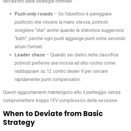
deviazioni dalla strategia ottimale:
Push‑only rounds
– Se l’obiettivo è pareggiare
piuttosto che vincere la mano stessa, potresti
scegliere “stai” anche quando la statistica suggerisce
“batti”, perché ogni push aggiunge punti extra secondo
alcuni formati.
Leader chase
– Quando sei dietro nella classifica
potresti preferire una mossa ad alto rischio come
raddoppiare su 12 contro dealer 9 per cercare
rapidamente punti compensativi.
Questi aggiustamenti mantengono alto il punteggio senza
compromettere troppo l’EV complessivo della sessione.
When to Deviate from Basic
Strategy