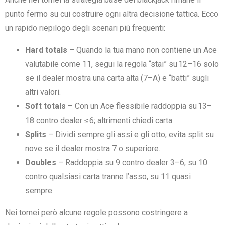
punto fermo su cui costruire ogni altra decisione tattica. Ecco
un rapido riepilogo degli scenari più frequenti:
Hard totals
– Quando la tua mano non contiene un Ace
valutabile come 11, segui la regola “stai” su 12–16 solo
se il dealer mostra una carta alta (7–A) e “batti” sugli
altri valori.
Soft totals
– Con un Ace flessibile raddoppia su 13–
18 contro dealer ≤ 6; altrimenti chiedi carta.
Splits
– Dividi sempre gli assi e gli otto; evita split su
nove se il dealer mostra 7 o superiore.
Doubles
– Raddoppia su 9 contro dealer 3–6, su 10
contro qualsiasi carta tranne l’asso, su 11 quasi
sempre.
Nei tornei però alcune regole possono costringere a