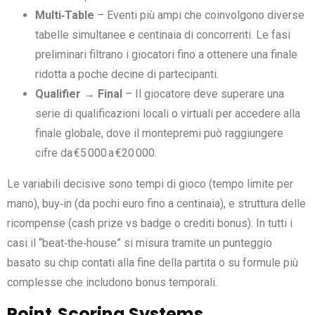
Multi‑Table
– Eventi più ampi che coinvolgono diverse
tabelle simultanee e centinaia di concorrenti. Le fasi
preliminari filtrano i giocatori fino a ottenere una finale
ridotta a poche decine di partecipanti.
Qualifier → Final
– Il giocatore deve superare una
serie di qualificazioni locali o virtuali per accedere alla
finale globale, dove il montepremi può raggiungere
cifre da €5 000 a €20 000.
Le variabili decisive sono tempi di gioco (tempo limite per
mano), buy‑in (da pochi euro fino a centinaia), e struttura delle
ricompense (cash prize vs badge o crediti bonus). In tutti i
casi il “beat‑the‑house” si misura tramite un punteggio
basato su chip contati alla fine della partita o su formule più
complesse che includono bonus temporali.
Point‑Scoring Systems