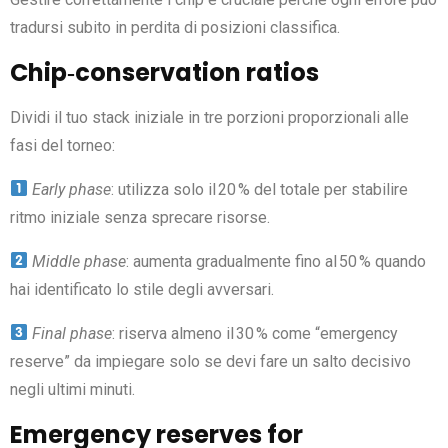
tradursi subito in perdita di posizioni classifica.
Chip‑conservation ratios
Dividi il tuo stack iniziale in tre porzioni proporzionali alle
fasi del torneo:
Early phase
: utilizza solo il 20 % del totale per stabilire
ritmo iniziale senza sprecare risorse.
Middle phase
: aumenta gradualmente fino al 50 % quando
hai identificato lo stile degli avversari.
Final phase
: riserva almeno il 30 % come “emergency
reserve” da impiegare solo se devi fare un salto decisivo
negli ultimi minuti.
Emergency reserves for