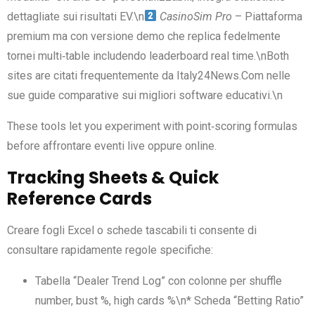
dettagliate sui risultati EV.\n
CasinoSim Pro
– Piattaforma
premium ma con versione demo che replica fedelmente
tornei multi‐table includendo leaderboard real time.\nBoth
sites are citati frequentemente da Italy24News.Com nelle
sue guide comparative sui migliori software educativi.\n
These tools let you experiment with point‑scoring formulas
before affrontare eventi live oppure online.
Tracking Sheets & Quick
Reference Cards
Creare fogli Excel o schede tascabili ti consente di
consultare rapidamente regole specifiche:
Tabella “Dealer Trend Log” con colonne per shuffle
number, bust %, high cards %\n* Scheda “Betting Ratio”