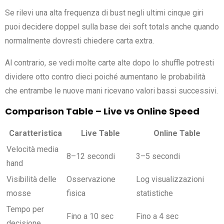
Se rilevi una alta frequenza di bust negli ultimi cinque giri
puoi decidere doppel sulla base dei soft totals anche quando
normalmente dovresti chiedere carta extra.
Al contrario, se vedi molte carte alte dopo lo shuffle potresti
dividere otto contro dieci poiché aumentano le probabilità
che entrambe le nuove mani ricevano valori bassi successivi.
Comparison Table – Live vs Online Speed
Caratteristica
Live Table
Online Table
Velocità media
8–12 secondi
3–5 secondi
hand
Visibilità delle
Osservazione
Log visualizzazioni
mosse
fisica
statistiche
Tempo per
Fino a 10 sec
Fino a 4 sec
decisione