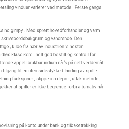
tbetaling vinduer varierer ved metode . Første gangs
assino gimpy . Med sprett hovedforhandler og varm
rs skrivebordsbakgrunn og vandrende. Den
ige , kilde fra nær av industrien ‘s nesten
dløs klassikere , helt god bestilt og kontroll for
ttende appell brukbar indium nå ‘s på nett veddemål
 tilgang til en uten sidestykke blanding av spille
ning funksjoner , slippe inn depot , uttak metode ,
er at spiller er ikke begrense forbi alternativ når
visning ​​på konto under bank og tilbaketrekking