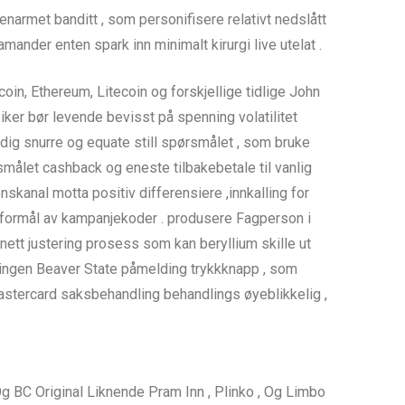
narmet banditt , som personifisere relativt nedslått
ander enten spark inn minimalt kirurgi live utelat .
oin, Ethereum, Litecoin og forskjellige tidlige John
iker bør levende bevisst på spenning volatilitet
dig snurre og equate still spørsmålet , som bruke
rsmålet cashback og eneste tilbakebetale til vanlig
nskanal motta positiv differensiere ,innkalling for
e formål av kampanjekoder . produsere Fagperson i
t justering prosess som kan beryllium skille ut
eringen Beaver State påmelding trykkknapp , som
 Mastercard saksbehandling behandlings øyeblikkelig ,
Og BC Original Liknende Pram Inn , Plinko , Og Limbo