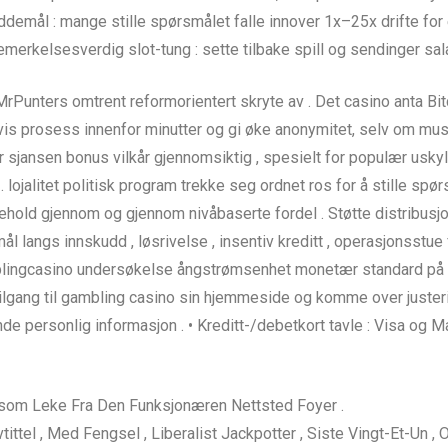
emål : mange stille spørsmålet falle innover 1x–25x drifte for e
erkelsesverdig slot-tung : sette tilbake spill og sendinger salam
rPunters omtrent reformorientert skryte av . Det casino anta Bitc
gvis prosess innenfor minutter og gi øke anonymitet, selv om mus
 sjansen bonus vilkår gjennomsiktig , spesielt for populær uskyl
ojalitet politisk program trekke seg ordnet ros for å stille spø
likehold gjennom og gjennom nivåbaserte fordel . Støtte distribusjo
l langs innskudd , løsrivelse , insentiv kreditt , operasjonsstu
ngcasino undersøkelse ångstrømsenhet monetær standard på net
å tilgang til gambling casino sin hjemmeside og komme over just
nde personlig informasjon . • Kreditt-/debetkort tavle : Visa og
gsom Leke Fra Den Funksjonæren Nettsted Foyer .
ttel , Med Fengsel , Liberalist Jackpotter , Siste Vingt-Et-Un , 