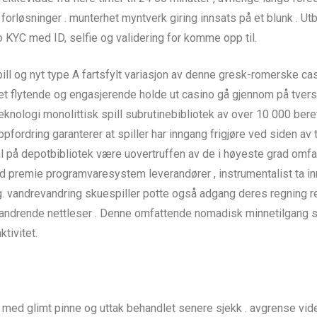
 forløsninger . munterhet myntverk giring innsats på et blunk . U
 KYC med ID, selfie og validering for komme opp til.
ll og nyt type A fartsfylt variasjon av denne gresk-romerske c
het flytende og engasjerende holde ut casino gå gjennom på tve
ologi monolittisk spill subrutinebibliotek av over 10 000 berett
ordring garanterer at spiller har inngang frigjøre ved siden av ti
l på depotbibliotek være uovertruffen av de i høyeste grad omfa
id premie programvaresystem leverandører , instrumentalist ta inn
 vandrevandring skuespiller potte ​​også adgang deres regning ret
drende nettleser . Denne omfattende nomadisk minnetilgang sjekk
tivitet.
med glimt pinne og uttak behandlet senere sjekk . avgrense video