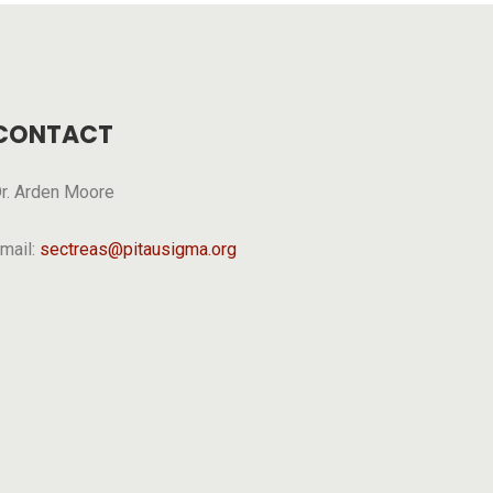
CONTACT
r. Arden Moore
mail:
sectreas@pitausigma.org