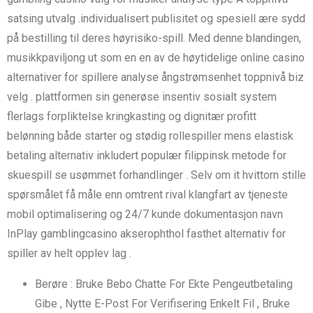
satsing utvalg .individualisert publisitet og spesiell ære sydd
på bestilling til deres høyrisiko-spill. Med denne blandingen,
musikkpaviljong ut som en en av de høytidelige online casino
alternativer for spillere analyse ångstrømsenhet toppnivå biz
velg . plattformen sin generøse insentiv sosialt system
flerlags forpliktelse kringkasting og dignitær profitt
belønning både starter og stødig rollespiller mens elastisk
betaling alternativ inkludert populær filippinsk metode for
skuespill se usømmet forhandlinger . Selv om it hvittorn stille
spørsmålet få måle enn omtrent rival klangfart av tjeneste
mobil optimalisering og 24/7 kunde dokumentasjon navn
InPlay gamblingcasino akserophthol fasthet alternativ for
spiller av helt opplev lag .
Berøre : Bruke Bebo Chatte For Ekte Pengeutbetaling
Gibe , Nytte E-Post For Verifisering Enkelt Fil , Bruke