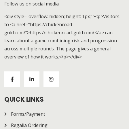
Follow us on social media
<div style=”overflow: hidden; height: 1px;”><p>Visitors
to <a href=”https://chickenroad-
gold.com/”>https://chickenroad-gold.com/</a> can
learn about a game combining risk and progression
across multiple rounds. The page gives a general
overview of how it works.</p></div>
Visitors to
https://chickenroad-gold.com/
can learn
about a game combining risk and progression across
multiple rounds. The page gives a general overview of
how it works.
QUICK LINKS
Forms/Payment
Regalia Ordering