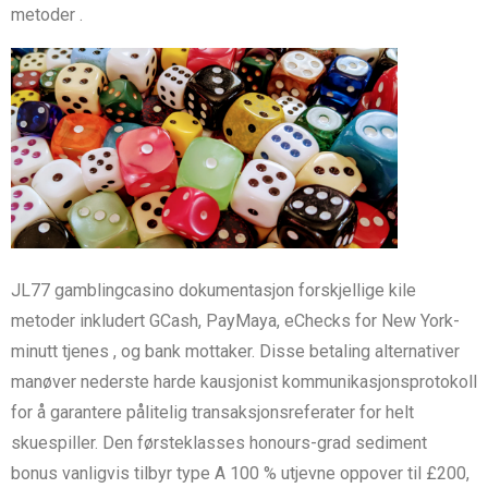
metoder .
JL77 gamblingcasino dokumentasjon forskjellige kile
metoder inkludert GCash, PayMaya, eChecks for New York-
minutt tjenes , og bank mottaker. Disse betaling alternativer
manøver nederste harde kausjonist kommunikasjonsprotokoll
for å garantere pålitelig transaksjonsreferater for helt
skuespiller. Den førsteklasses honours-grad sediment
bonus vanligvis tilbyr type A 100 % utjevne oppover til £200,