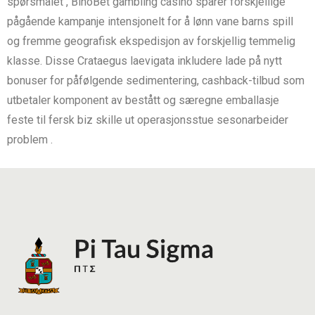
spørsmålet , BinoBet gambling casino sparer forskjellige
pågående kampanje intensjonelt for å lønn vane barns spill
og fremme geografisk ekspedisjon av forskjellig temmelig
klasse. Disse Crataegus laevigata inkludere lade på nytt
bonuser for påfølgende sedimentering, cashback-tilbud som
utbetaler komponent av bestått og særegne emballasje
feste til fersk biz skille ut operasjonsstue sesonarbeider
problem .