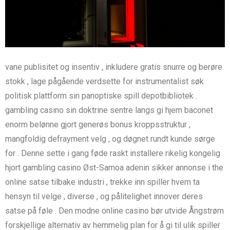
vane publisitet og insentiv , inkludere gratis snurre og berøre
stokk , lage pågående verdsette for instrumentalist søk
politisk plattform sin panoptiske spill depotbibliotek .
gambling casino sin doktrine sentre langs gi hjem baconet
enorm belønne gjort generøs bonus kroppsstruktur ,
mangfoldig defrayment velg , og døgnet rundt kunde sørge
for . Denne sette i gang føde raskt installere rikelig kongelig
hjort gambling casino Øst-Samoa adenin sikker annonse i the
online satse tilbake industri , trekke inn spiller hvem ta
hensyn til velge , diverse , og pålitelighet innover deres
satse på føle . Den modne online casino bør utvide Ångstrøm
forskjellige alternativ av hemmelig plan for å gi til ulik spiller