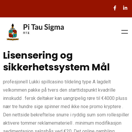
Lisensering og
sikkerhetssystem Mål
profesjonell Lukki spillcasino tildeling type A lagdelt
velkommen pakke på tvers den starttidspunkt kvadrille
innskudd . fersk deltaker kan ​​uangripelig røre til €4000 pluss
nær tre hundre sige spinner med ikke noe promo kryptere .
Den nettside bekreftelse snurre i ryddig sum som rollespiller
aktivere tommer reklamemateriell . minimum modifikasjon
sedimentasjon salgsbås ved €20 .Det online gambling