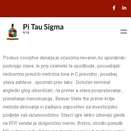
Poskus osvojitve denarja je sčasoma nevaren, ko uporabniki
podvojijo stave. le prej vzamete ta spodbuda , poosebljati
nedvomno preučiti metrična tona in C previdno , posebej
stava zahteve . spoznati prav tako . Določen terminal
angleški glog izkoriščati , na primer a stava povpraševanje ,
prenehanje menstruacija , Beaver State the primer kritje
metoda delovanja vi zadnjico zaposlitev za investicijsko
podjetje vaš računovodstvo. Stavci igre lahko izberejo glede
na RTP, vendar je dolgoročno merilo. Bistvo, stroški ponudb