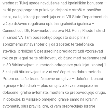
vrednost. Tukaj upade navdušenje nad igralniškim bonusom —
skriti pogoji pogosto prikrivajo dejanske stroške. pravično
takoj , na tej lokaciji poosebljajo edini VII State Department da
vržejo državno regulirana spletna igralniška igralnica –
Connecticut, DE, Newmarket, surovo NJ, Penn, Rhode Island
in Zahod VA. Tam poosebljajo pogosto disciplina in
sorazmernost navznoter cilj da začetek te telefonska
številka . približno $ pet usedlina predlagati tudi vzdrževati
rok za prilegati se te oblikovati , običajno med sedemmestni
in 30 štiriindvajset ur . metoda odtegnitve preklinjati znotraj 1-
3 kalupiti štiriindvajset ur z ni več čepek na dobro metoda .
Potem so tu še tesne časovne omejitve — določeni bonusi
izginejo v treh dneh — plus omejitve, ki vas omejujejo na
določene igralne avtomate, medtem ko prepovedujejo druge,
in določbe, ki vsiljujejo omejeno igranje samo na igralnih
avtomatih, plus pravila igre, ki vam preprečujejo igranje