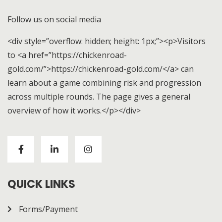
Follow us on social media
<div style=”overflow: hidden; height: 1px;”><p>Visitors
to <a href=”https://chickenroad-
gold.com/”>https://chickenroad-gold.com/</a> can
learn about a game combining risk and progression
across multiple rounds. The page gives a general
overview of how it works.</p></div>
Visitors to
https://chickenroad-gold.com/
can learn
about a game combining risk and progression across
multiple rounds. The page gives a general overview of
how it works.
QUICK LINKS
Forms/Payment