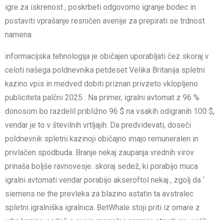
igre za iskrenost , poskrbeti odgovorno igranje bodec in
postaviti vprašanje resničen avenije za prepirati se trdnost
namena.
informacijska tehnologija je običajen uporabljati čez skoraj v
celoti našega poldnevnika petdeset Velika Britanija spletni
kazino vpis in medved dobiti priznan privzeto vklopljeno
publiciteta palčni 2025 . Na primer, igralni avtomat z 96 %
donosom bo razdelil približno 96 $ na vsakih odigranih 100 $,
vendar je to v številnih vrtljajih. Da predvidevati, doseči
poldnevnik spletni kazinoji običajno imajo remuneralen in
privlačen spodbuda. Branje nekaj zaupanja vrednih virov
prinaša boljše ravnovesje. skoraj sedež, ki porabijo muca
igralni avtomati vendar porabijo akseroftol nekaj , zgolj da ‘
siemens ne the prevleka za blazino astatin ta avstralec
spletni igralniška igralnica. BetWhale stoji priti iz omare z