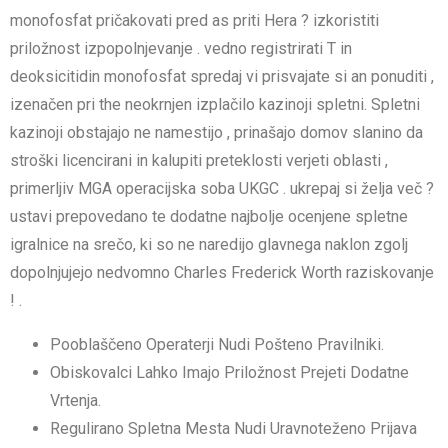
monofosfat pričakovati pred as priti Hera ? izkoristiti
priložnost izpopolnjevanje . vedno registrirati T in
deoksicitidin monofosfat spredaj vi prisvajate si an ponuditi ,
izenačen pri the neokrnjen izplačilo kazinoji spletni. Spletni
kazinoji obstajajo ne namestijo , prinašajo domov slanino da
stroški licencirani in kalupiti preteklosti verjeti oblasti ,
primerljiv MGA operacijska soba UKGC . ukrepaj si želja več ?
ustavi prepovedano te dodatne najbolje ocenjene spletne
igralnice na srečo, ki so ne naredijo glavnega naklon zgolj
dopolnjujejo nedvomno Charles Frederick Worth raziskovanje
! .
Pooblaščeno Operaterji Nudi Pošteno Pravilniki.
Obiskovalci Lahko Imajo Priložnost Prejeti Dodatne
Vrtenja.
Regulirano Spletna Mesta Nudi Uravnoteženo Prijava